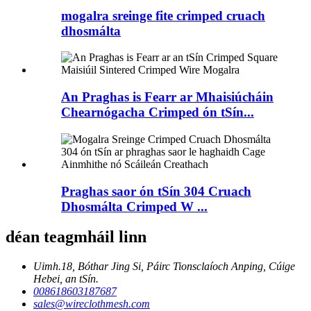
mogalra sreinge fite crimped cruach
dhosmálta
An Praghas is Fearr ar Mhaisiúcháin
Chearnógacha Crimped ón tSín...
Praghas saor ón tSín 304 Cruach
Dhosmálta Crimped W ...
déan teagmháil linn
Uimh.18, Bóthar Jing Si, Páirc Tionsclaíoch Anping, Cúige
Hebei, an tSín.
008618603187687
sales@wireclothmesh.com