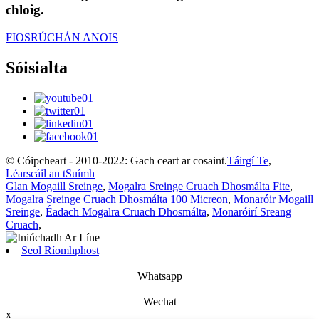
chloig.
FIOSRÚCHÁN ANOIS
Sóisialta
© Cóipcheart - 2010-2022: Gach ceart ar cosaint.
Táirgí Te
,
Léarscáil an tSuímh
Glan Mogaill Sreinge
,
Mogalra Sreinge Cruach Dhosmálta Fite
,
Mogalra Sreinge Cruach Dhosmálta 100 Micreon
,
Monaróir Mogaill
Sreinge
,
Éadach Mogalra Cruach Dhosmálta
,
Monaróirí Sreang
Cruach
,
Seol Ríomhphost
Whatsapp
Wechat
x