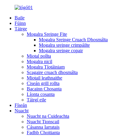
Baile
Fúinn
Táirge
Mogalra Sreinge Fite
Mogalra Sreinge Cruach Dhosmálta
Mogalra sreinge crimpáilte
Mogalra sreinge copair
Miotal pollta
Mogalra nicil
Mogalra Tíotáiniam
Scagaire cruach dhosmálta
Miotail leathnaithe
Ciseán grill rollta
Bacainn Chosanta
Líonta cosanta
Táirgí eile
Físeán
Nuacht
Nuacht na Cuideachta
Nuacht Tionscail
Cásanna Iarratais
Fadhb Choitianta