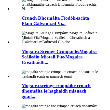
Cruach Dhosmálta Fíodóireachta
Plain Galvanized Vi...
Mogalra Sreinge Crimpáilte/Mogalra
Scáileáin Miotail Fite/Mogalra
Creathaidh...
Mogalra sreinge crimpáilte cruach
dhosmálta le haghaidh mianach
guail...