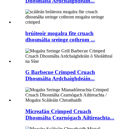
Dhosmálta Ardchaighdeáin...
brúiteoir mogalra fite cruach
dhosmálta sreinge cothrom ...
G Barbecue Crimped Cruach
Dhosmálta Ardchaighdeáin...
Micreafán Crimped Cruach
Dhosmálta Cearnógach Ailtireachta...