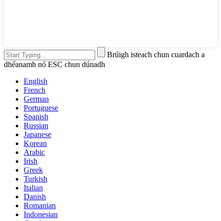
Brúigh isteach chun cuardach a
dhéanamh nó ESC chun dúnadh
English
French
German
Portuguese
Spanish
Russian
Japanese
Korean
Arabic
Irish
Greek
Turkish
Italian
Danish
Romanian
Indonesian