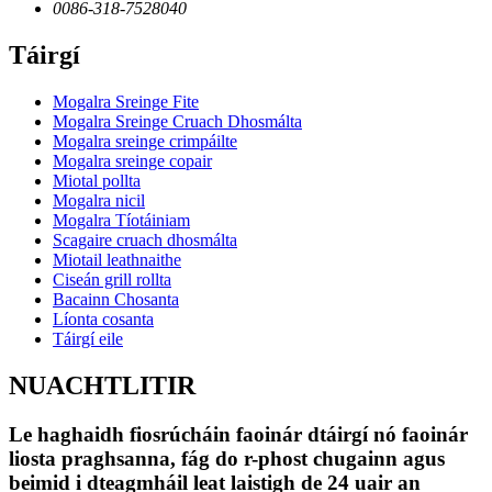
0086-318-7528040
Táirgí
Mogalra Sreinge Fite
Mogalra Sreinge Cruach Dhosmálta
Mogalra sreinge crimpáilte
Mogalra sreinge copair
Miotal pollta
Mogalra nicil
Mogalra Tíotáiniam
Scagaire cruach dhosmálta
Miotail leathnaithe
Ciseán grill rollta
Bacainn Chosanta
Líonta cosanta
Táirgí eile
NUACHTLITIR
Le haghaidh fiosrúcháin faoinár dtáirgí nó faoinár
liosta praghsanna, fág do r-phost chugainn agus
beimid i dteagmháil leat laistigh de 24 uair an