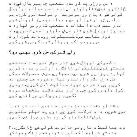
د نن ورځې په ګړندۍ صنعتي چاپیریال کې، د
ځانګړو غوښتنلیکونو لپاره د سم موادو درلودل
کولی شي د پام وړ موثریت او تولید لوړ کړي. یو
داسې څو اړخیز او مهم مواد دودیز اوبدل شوي
تار میش دی. دا مقاله د صنعتي کارونې لپاره د
دودیز اوبدل شوي تار میش حلونو اهمیت سپړي، د
دوی مناسب غوښتنلیکونه روښانه کوي او د
پیرودونکو بریالیتوب کیسې شریکوي.
ولې ګمرکي حل لارې مهمې دي؟
د ګمرکي اوبدل شوي تار میش حلونه د مختلفو
صنعتي غوښتنلیکونو ځانګړو اړتیاو پوره کولو
لپاره ډیزاین شوي دي. معیاري میش محصولات ممکن
تل د ځانګړو اړتیاو لپاره غوره فټ چمتو نه
کړي، چې د فرعي غوره فعالیت لامل کیږي. دودیز
کول ډاډ ورکوي چې د تار میش دقیق مشخصات پوره
کوي، ډیری ګټې وړاندې کوي:
۱. دقت او دقت: دودیز میشونه دقیق ابعادو ته
جوړ شوي، ډاډ ترلاسه کوي چې دوی په خپلو مطلوبو
غوښتنلیکونو کې په بشپړ ډول فټ کیږي.
۲. ښه فعالیت: د تارونو جالونه کولی شي ځانګړي
صنعتي شرایط لکه لوړه تودوخه، زنګ وهونکي