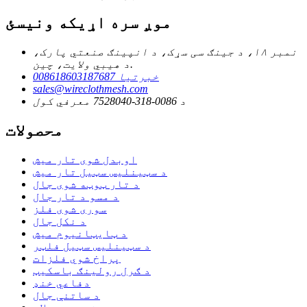
موږ سره اړیکه ونیسئ
نمبر ۱۸، د جینګ سی سړک، د انپینګ صنعتي پارک،
د هیبي ولایت، چین.
008618603187687 خبرتیا
sales@wireclothmesh.com
د 0086-318-7528040 معرفي کول
محصولات
اوبدل شوی تار میش
د سټینلیس سټیل تار میش
د تار ټوټه شوی جال
د مسو د تار جال
سوری شوی فلز
د نکل جال
د ټایټانیوم میش
د سټینلیس سټیل فلټر
پراخ شوي فلزات
د ګرل رولینګ باسکیټ
دفاعي خنډ
د ساتنې جال