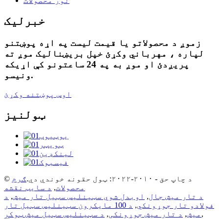
نور محصولات
خبرلیک
زموږ د محصولاتو یا قیمت لیست په اړه پوښتنو
لپاره ، مهرباني وکړئ خپل بریښنالیک موږ ته
پریږدئ او موږ به په 24 ساعتونو کې اړیکه
ونیسو.
اوس پوښتنه وکړئ
ټولنیز
© د چاپ حق - ۲۰۱۰-۲۰۲۲: ټول حقونه خوندي دي.
ګرم
محصولات
,
د سایټ نقشه
د تار میش جال
,
اوبدل شوي سټینلیس سټیل تار میش
,
د
فولادو تار جوړونکي
,
د 100 مایکرون سټینلیس سټیل تار
,
میش
,
د تار میش جوړونکی
,
د سټینلیس سټیل میش ټوکر