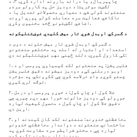
چاپیریال، یا درانه بارونه اداره کړي. ۳. د
لګښت موثریت: د دودیز حل په کارولو سره،
صنعتونه کولی شي د معیاري محصولاتو تعدیل یا د
ناکافي فعالیت سره معامله کولو پورې اړوند
اضافي لګښتونو څخه مخنیوی وکړي.
د ګمرکي اوبدل شوي تار میش کلیدي غوښتنلیکونه
د ګمرکي اوبدل شوي تار میش حلونه د دوی د
استعداد او اعتبار له امله په مختلفو صنعتونو
کې کارول کیږي. دلته ځینې مهم غوښتنلیکونه دي:
۱. فلټریشن: په صنعتونو لکه کیمیاوي پروسس او د
اوبو درملنې کې، دودیز میشونه دقیق فلټریشن
چمتو کوي، ډاډ ترلاسه کوي چې ککړونکي په مؤثره
توګه لرې کیږي.
۲. جلا کول او چاڼ کول: د خوړو پروسس او درمل
جوړولو کې دودیز جالونه خورا مهم دي، چیرې چې
دقیق جلا کول او چاڼ کول د محصول کیفیت لپاره
اړین دي.
۳. محافظتي خنډونه: صنعتونه لکه کان کیندنه او
ساختماني صنعتونه د دوامدار محافظتي خنډونو
لپاره چې د سختو شرایطو سره مقاومت کوي په
دودیز تار میشونو تکیه کوي.