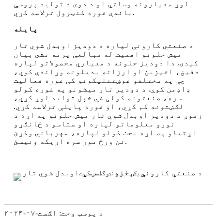
لوړ معیارونه وساتي او د دوی د تولید پروسې
باندې غوره کنټرول ترلاسه کړي.
پایله
د صنعتي کارونې لپاره د دودیز اوبدل شوي تار
میش حلونو اهمیت له مبالغې پرته نشي بیان
کیدی. دا دودیز حلونه د معیاري محصولاتو لپاره
دقیق، اغیزمن او ارزانه بدیلونه وړاندې کوي،
چې په مختلفو غوښتنلیکونو کې غوره فعالیت
ډاډمن کوي. د دودیز تار میشونو په غوره کولو
سره، صنعتونه کولی شي خپل تولید لوړ کړي،
لګښتونه کم کړي، او غوره پایلې ترلاسه کړي.
زموږ د دودیز اوبدل شوي تار میش حلونو په اړه د
نورو معلوماتو لپاره او ستاسو د ځانګړو
اړتیاو په اړه بحث کولو لپاره، مهرباني وکړئ
نن ورځ موږ سره اړیکه ونیسئ.
د پوسټ وخت: اګست-۰۷-۲۰۲۴