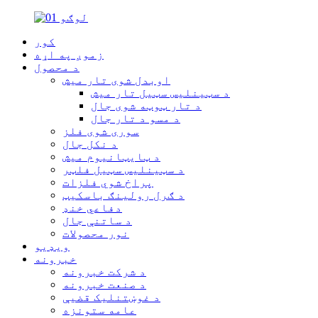
کور
زموږ په اړه
د محصول
اوبدل شوی تار میش
د سټینلیس سټیل تار میش
د تار ټوټه شوی جال
د مسو د تار جال
سوری شوی فلز
د نکل جال
د ټایټانیوم میش
د سټینلیس سټیل فلټر
پراخ شوي فلزات
د ګرل رولینګ باسکیټ
دفاعي خنډ
د ساتنې جال
نور محصولات
ویډیو
خبرونه
د شرکت خبرونه
د صنعت خبرونه
د غوښتنلیک قضیې
عامه ستونزه