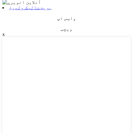
برېښنالیک ولېږئ
واټس اپ
ویچټ
x