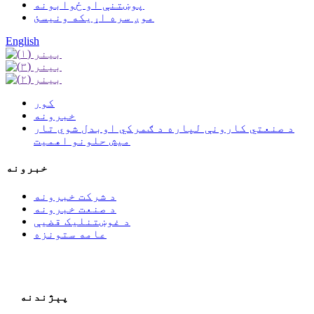
پوښتنې او ځوابونه
موږ سره اړیکه ونیسئ
English
کور
خبرونه
د صنعتي کارونې لپاره د ګمرکي اوبدل شوي تار
میش حلونو اهمیت
خبرونه
د شرکت خبرونه
د صنعت خبرونه
د غوښتنلیک قضیې
عامه ستونزه
پېژندنه