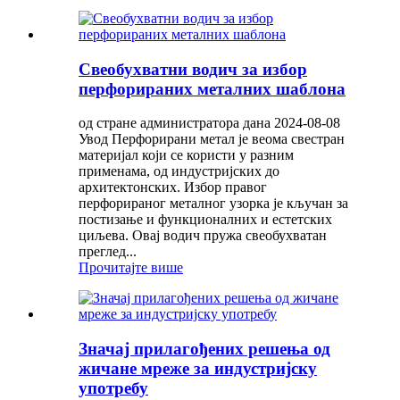
Свеобухватни водич за избор
перфорираних металних шаблона
од стране администратора дана 2024-08-08
Увод Перфорирани метал је веома свестран
материјал који се користи у разним
применама, од индустријских до
архитектонских. Избор правог
перфорираног металног узорка је кључан за
постизање и функционалних и естетских
циљева. Овај водич пружа свеобухватан
преглед...
Прочитајте више
Значај прилагођених решења од
жичане мреже за индустријску
употребу