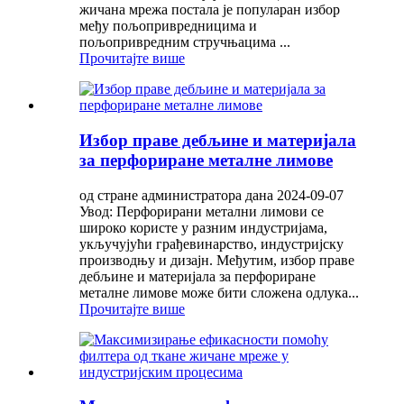
жичана мрежа постала је популаран избор
међу пољопривредницима и
пољопривредним стручњацима ...
Прочитајте више
Избор праве дебљине и материјала
за перфориране металне лимове
од стране администратора дана 2024-09-07
Увод: Перфорирани метални лимови се
широко користе у разним индустријама,
укључујући грађевинарство, индустријску
производњу и дизајн. Међутим, избор праве
дебљине и материјала за перфориране
металне лимове може бити сложена одлука...
Прочитајте више