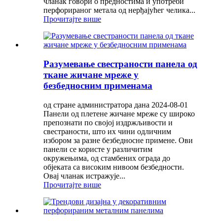
чланак говори о предностима и употреби
перфорираног метала од нерђајућег челика...
Прочитајте више
Разумевање свестраности панела од
ткане жичане мреже у
безбедносним применама
од стране администратора дана 2024-08-01
Панели од плетене жичане мреже су широко
препознати по својој издржљивости и
свестраности, што их чини одличним
избором за разне безбедносне примене. Ови
панели се користе у различитим
окружењима, од стамбених ограда до
објеката са високим нивоом безбедности.
Овај чланак истражује...
Прочитајте више