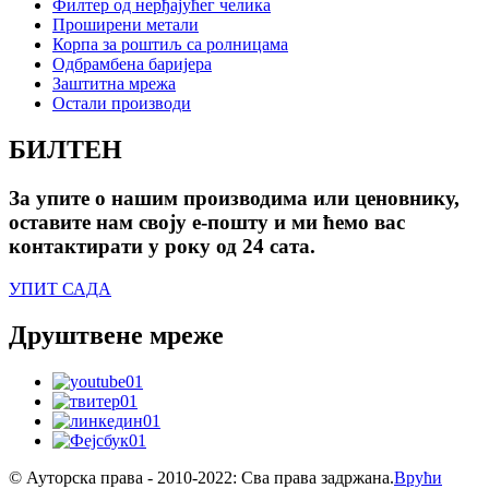
Филтер од нерђајућег челика
Проширени метали
Корпа за роштиљ са ролницама
Одбрамбена баријера
Заштитна мрежа
Остали производи
БИЛТЕН
За упите о нашим производима или ценовнику,
оставите нам своју е-пошту и ми ћемо вас
контактирати у року од 24 сата.
УПИТ САДА
Друштвене мреже
© Ауторска права - 2010-2022: Сва права задржана.
Врући