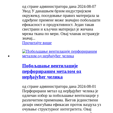
од стране администратора дана 2024-08-07
Увод У данашњем брзом индустријском
окружењу, поседовање правих материјала за
одређене примене може значајно побољшати
ефикасност и продуктивност. Један такав
свестрани и кључни материјал је жичана
мрежа ткана по мери. Овај чланак истражује
значај...
Прочитајте више
Побољшање вентилације
перфорираним металом од
нерђајућег челика
од стране администратора дана 2024-08-01
Перфорирани метал од нерђајућег челика је
одличан избор за побољшање вентилације у
различитим применама. Његов јединствени
дизајн омогућава ефикасан проток ваздуха уз
очување структурног интегритета. Овај