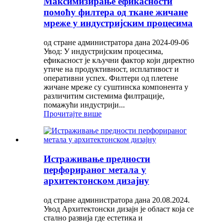
Максимизирање ефикасности
помоћу филтера од ткане жичане
мреже у индустријским процесима
од стране администратора дана 2024-09-06
Увод: У индустријским процесима,
ефикасност је кључни фактор који директно
утиче на продуктивност, исплативост и
оперативни успех. Филтери од плетене
жичане мреже су суштинска компонента у
различитим системима филтрације,
помажући индустрији...
Прочитајте више
Истраживање предности
перфорираног метала у
архитектонском дизајну
од стране администратора дана 20.08.2024.
Увод Архитектонски дизајн је област која се
стално развија где естетика и