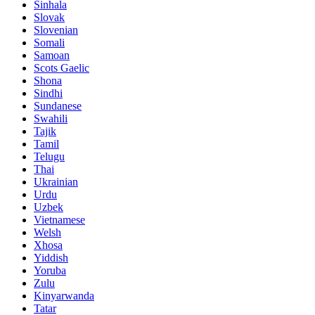
Sinhala
Slovak
Slovenian
Somali
Samoan
Scots Gaelic
Shona
Sindhi
Sundanese
Swahili
Tajik
Tamil
Telugu
Thai
Ukrainian
Urdu
Uzbek
Vietnamese
Welsh
Xhosa
Yiddish
Yoruba
Zulu
Kinyarwanda
Tatar