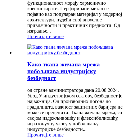
функционалност морају хармонично
коегзистирати. Перфорирани метал се
појавио као популаран материјал у модерној
архитектури, нудећи спој визуелне
привлачности и практичних предности. Од
изградње...
Прочитајте више
Како ткана жичана мрежа
побољшава индустријску
безбедност
од стране администратора дана 20.08.2024.
Увод У индустријском сектору, безбедност је
најважнија. Од производних погона до
градилишта, важност заштитних баријера не
може се преценити. Ткана жичана мрежа, са
својом издржљивошћу и флексибилношћу,
игра кључну улогу у побољшању
индустријске безбедности...
Прочитајте више