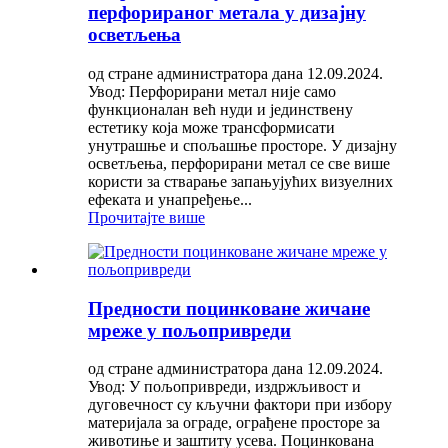
перфорираног метала у дизајну
осветљења
од стране администратора дана 12.09.2024.
Увод: Перфорирани метал није само
функционалан већ нуди и јединствену
естетику која може трансформисати
унутрашње и спољашње просторе. У дизајну
осветљења, перфорирани метал се све више
користи за стварање запањујућих визуелних
ефеката и унапређење...
Прочитајте више
Предности поцинковане жичане
мреже у пољопривреди
од стране администратора дана 12.09.2024.
Увод: У пољопривреди, издржљивост и
дуговечност су кључни фактори при избору
материјала за ограде, ограђене просторе за
животиње и заштиту усева. Поцинкована