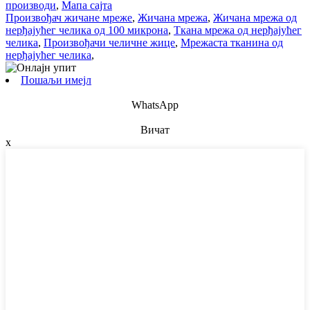
производи
,
Мапа сајта
Произвођач жичане мреже
,
Жичана мрежа
,
Жичана мрежа од
нерђајућег челика од 100 микрона
,
Ткана мрежа од нерђајућег
челика
,
Произвођачи челичне жице
,
Мрежаста тканина од
нерђајућег челика
,
Пошаљи имејл
WhatsApp
Вичат
x