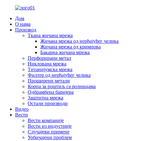
Дом
О нама
Производ
Ткана жичана мрежа
Жичана мрежа од нерђајућег челика
Жичана мрежа од кримпова
Бакарна жичана мрежа
Перфорирани метал
Никлована мрежа
Титанијумска мрежа
Филтер од нерђајућег челика
Проширени метали
Корпа за роштиљ са ролницама
Одбрамбена баријера
Заштитна мрежа
Остали производи
Видео
Вести
Вести компаније
Вести из индустрије
Случајеви примене
Уобичајени проблем