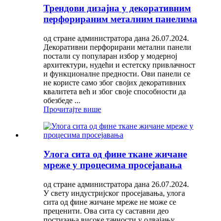
Трендови дизајна у декоративним
перфорираним металним панелима
од стране администратора дана 26.07.2024.
Декоративни перфорирани метални панели
постали су популаран избор у модерној
архитектури, нудећи и естетску привлачност
и функционалне предности. Ови панели се
не користе само због својих декоративних
квалитета већ и због своје способности да
обезбеде ...
Прочитајте више
Улога сита од фине ткане жичане
мреже у процесима просејавања
од стране администратора дана 26.07.2024.
У свету индустријског просејавања, улога
сита од фине жичане мреже не може се
преценити. Ова сита су саставни део
постизања високе тачности у одвајању