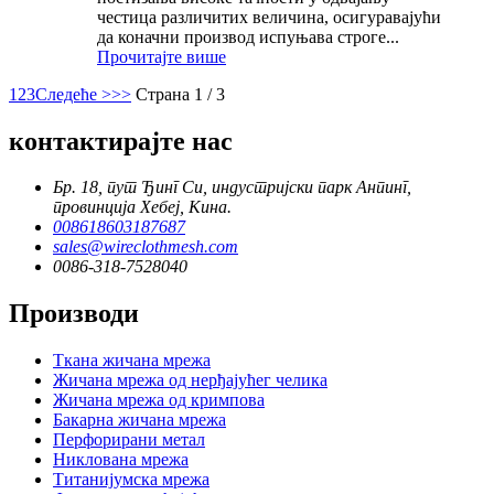
честица различитих величина, осигуравајући
да коначни производ испуњава строге...
Прочитајте више
1
2
3
Следеће >
>>
Страна 1 / 3
контактирајте нас
Бр. 18, пут Ђинг Си, индустријски парк Анпинг,
провинција Хебеј, Кина.
008618603187687
sales@wireclothmesh.com
0086-318-7528040
Производи
Ткана жичана мрежа
Жичана мрежа од нерђајућег челика
Жичана мрежа од кримпова
Бакарна жичана мрежа
Перфорирани метал
Никлована мрежа
Титанијумска мрежа