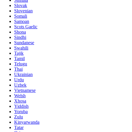
Sinhala
Slovak
Slovenian
Somali
Samoan
Scots Gaelic
Shona
Sindhi
Sundanese
Swahili
Tajik
Tamil
Telugu
Thai
Ukrainian
Urdu
Uzbek
Vietnamese
Welsh
Xhosa
Yiddish
Yoruba
Zulu
Kinyarwanda
Tatar