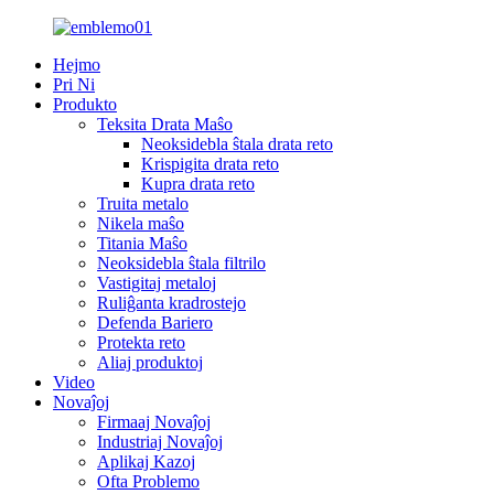
Hejmo
Pri Ni
Produkto
Teksita Drata Maŝo
Neoksidebla ŝtala drata reto
Krispigita drata reto
Kupra drata reto
Truita metalo
Nikela maŝo
Titania Maŝo
Neoksidebla ŝtala filtrilo
Vastigitaj metaloj
Ruliĝanta kradrostejo
Defenda Bariero
Protekta reto
Aliaj produktoj
Video
Novaĵoj
Firmaaj Novaĵoj
Industriaj Novaĵoj
Aplikaj Kazoj
Ofta Problemo