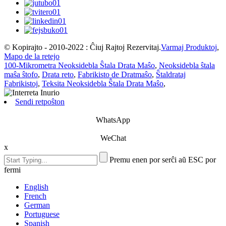
© Kopirajto - 2010-2022 : Ĉiuj Rajtoj Rezervitaj.
Varmaj Produktoj
,
Mapo de la retejo
100-Mikrometra Neoksidebla Ŝtala Drata Maŝo
,
Neoksidebla ŝtala
maŝa ŝtofo
,
Drata reto
,
Fabrikisto de Dratmaŝo
,
Ŝtaldrataj
Fabrikistoj
,
Teksita Neoksidebla Ŝtala Drata Maŝo
,
Sendi retpoŝton
WhatsApp
WeChat
x
Premu enen por serĉi aŭ ESC por
fermi
English
French
German
Portuguese
Spanish