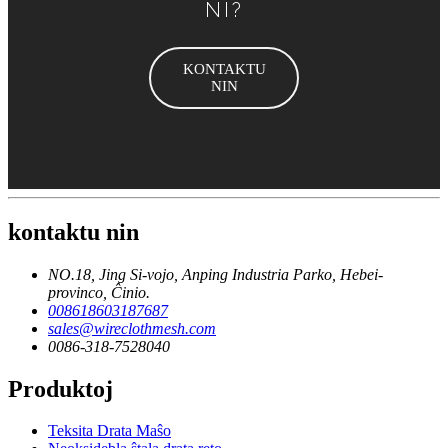
NI?
KONTAKTU
NIN
kontaktu nin
NO.18, Jing Si-vojo, Anping Industria Parko, Hebei-
provinco, Ĉinio.
008618603187687
sales@wireclothmesh.com
0086-318-7528040
Produktoj
Teksita Drata Maŝo