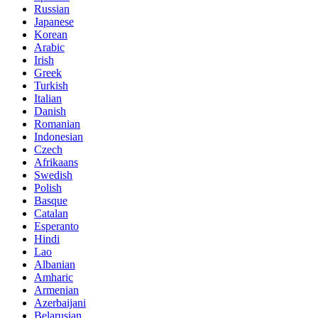
Russian
Japanese
Korean
Arabic
Irish
Greek
Turkish
Italian
Danish
Romanian
Indonesian
Czech
Afrikaans
Swedish
Polish
Basque
Catalan
Esperanto
Hindi
Lao
Albanian
Amharic
Armenian
Azerbaijani
Belarusian