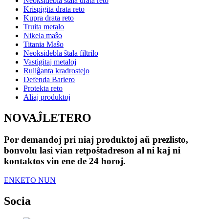
Neoksidebla ŝtala drata reto
Krispigita drata reto
Kupra drata reto
Truita metalo
Nikela maŝo
Titania Maŝo
Neoksidebla ŝtala filtrilo
Vastigitaj metaloj
Ruliĝanta kradrostejo
Defenda Bariero
Protekta reto
Aliaj produktoj
NOVAĴLETERO
Por demandoj pri niaj produktoj aŭ prezlisto,
bonvolu lasi vian retpoŝtadreson al ni kaj ni
kontaktos vin ene de 24 horoj.
ENKETO NUN
Socia