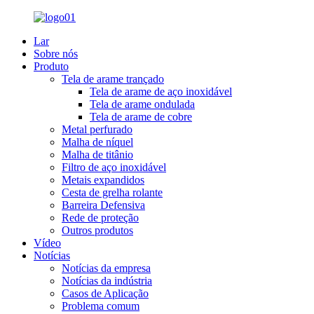
Lar
Sobre nós
Produto
Tela de arame trançado
Tela de arame de aço inoxidável
Tela de arame ondulada
Tela de arame de cobre
Metal perfurado
Malha de níquel
Malha de titânio
Filtro de aço inoxidável
Metais expandidos
Cesta de grelha rolante
Barreira Defensiva
Rede de proteção
Outros produtos
Vídeo
Notícias
Notícias da empresa
Notícias da indústria
Casos de Aplicação
Problema comum