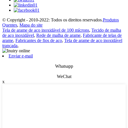
© Copyright - 2010-2022: Todos os direitos reservados.
Produtos
Quentes
,
Mapa do site
Tela de arame de aço inoxidável de 100 mícrons
,
Tecido de malha
de aço inoxidável
,
Rede de malha de arame
,
Fabricante de telas de
arame
,
Fabricantes de fios de aço
,
Tela de arame de aço inoxidável
trançada
,
Enviar e-mail
Whatsapp
WeChat
x