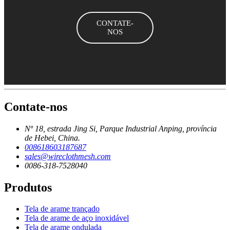
CONTATE-
NOS
Contate-nos
Nº 18, estrada Jing Si, Parque Industrial Anping, província
de Hebei, China.
008618603187687
sales@wireclothmesh.com
0086-318-7528040
Produtos
Tela de arame trançado
Tela de arame de aço inoxidável
Tela de arame ondulada