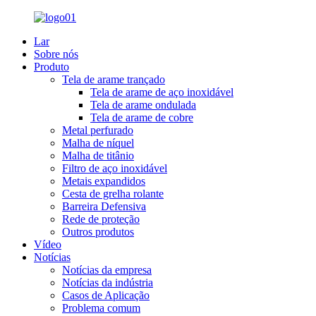
Lar
Sobre nós
Produto
Tela de arame trançado
Tela de arame de aço inoxidável
Tela de arame ondulada
Tela de arame de cobre
Metal perfurado
Malha de níquel
Malha de titânio
Filtro de aço inoxidável
Metais expandidos
Cesta de grelha rolante
Barreira Defensiva
Rede de proteção
Outros produtos
Vídeo
Notícias
Notícias da empresa
Notícias da indústria
Casos de Aplicação
Problema comum