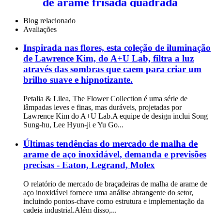
de arame frisada quadrada
decorativa de cobre holandês
sinterizado
Blog relacionado
Avaliações
Inspirada nas flores, esta coleção de iluminação
de Lawrence Kim, do A+U Lab, filtra a luz
através das sombras que caem para criar um
brilho suave e hipnotizante.
Petalia & Lilea, The Flower Collection é uma série de
lâmpadas leves e finas, mas duráveis, projetadas por
Lawrence Kim do A+U Lab.A equipe de design inclui Song
Sung-hu, Lee Hyun-ji e Yu Go...
Últimas tendências do mercado de malha de
arame de aço inoxidável, demanda e previsões
precisas - Eaton, Legrand, Molex
O relatório de mercado de braçadeiras de malha de arame de
aço inoxidável fornece uma análise abrangente do setor,
incluindo pontos-chave como estrutura e implementação da
cadeia industrial.Além disso,...