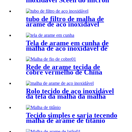
da malha do furo quadrado
100
tubo de filtro de malha de
arame de aço inoxidável
Tela de arame em cunha de
malha de aço inoxidável de
alta qualidade
Rede de arame tecida de
cobre vermelho de China
recentemente chegada para
filtrar
Rolo tecido de aço inoxidável
da tela da malha da malha
120 da rede de arame para a
rede de arame do Micon do
pano da filtragem da folha da
Tecido simples e sarja tecendo
tela do filtro
malha de arame de titânio