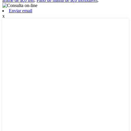
arame de aço liso
,
Pano de malha de aço inoxidável
,
Enviar email
x