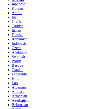
Japanese
Korean
Arabic
Irish
Greek
Turkish
Italian
Danish
Romanian
Indonesian
Czech
Afrikaans
Swedish
Polish
Basque
Catalan
Esperanto
Hindi
Lao
Albanian
Amharic
Armenian
Azerbaijani
Belarusian