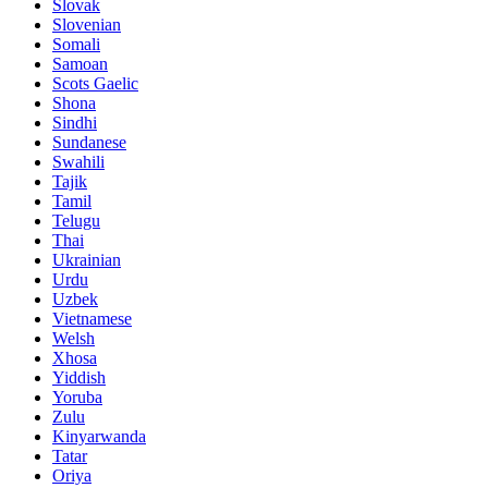
Slovak
Slovenian
Somali
Samoan
Scots Gaelic
Shona
Sindhi
Sundanese
Swahili
Tajik
Tamil
Telugu
Thai
Ukrainian
Urdu
Uzbek
Vietnamese
Welsh
Xhosa
Yiddish
Yoruba
Zulu
Kinyarwanda
Tatar
Oriya