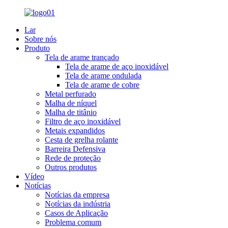
Lar
Sobre nós
Produto
Tela de arame trançado
Tela de arame de aço inoxidável
Tela de arame ondulada
Tela de arame de cobre
Metal perfurado
Malha de níquel
Malha de titânio
Filtro de aço inoxidável
Metais expandidos
Cesta de grelha rolante
Barreira Defensiva
Rede de proteção
Outros produtos
Vídeo
Notícias
Notícias da empresa
Notícias da indústria
Casos de Aplicação
Problema comum