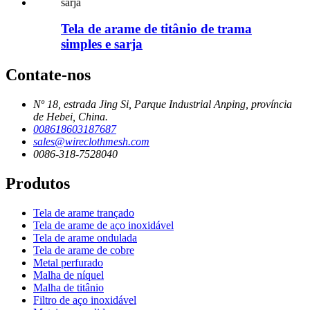
Tela de arame de titânio de trama
simples e sarja
Contate-nos
Nº 18, estrada Jing Si, Parque Industrial Anping, província
de Hebei, China.
008618603187687
sales@wireclothmesh.com
0086-318-7528040
Produtos
Tela de arame trançado
Tela de arame de aço inoxidável
Tela de arame ondulada
Tela de arame de cobre
Metal perfurado
Malha de níquel
Malha de titânio
Filtro de aço inoxidável