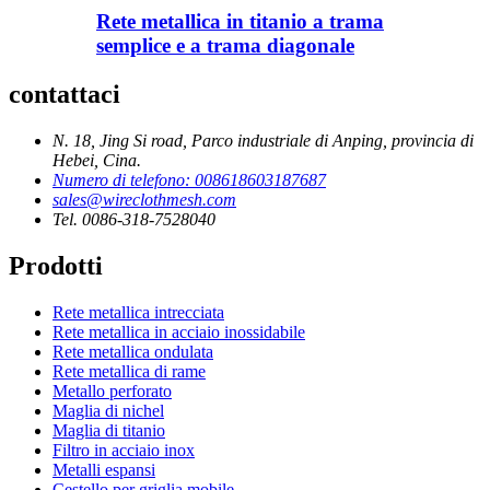
Rete metallica in titanio a trama
semplice e a trama diagonale
contattaci
N. 18, Jing Si road, Parco industriale di Anping, provincia di
Hebei, Cina.
Numero di telefono: 008618603187687
sales@wireclothmesh.com
Tel. 0086-318-7528040
Prodotti
Rete metallica intrecciata
Rete metallica in acciaio inossidabile
Rete metallica ondulata
Rete metallica di rame
Metallo perforato
Maglia di nichel
Maglia di titanio
Filtro in acciaio inox
Metalli espansi
Cestello per griglia mobile