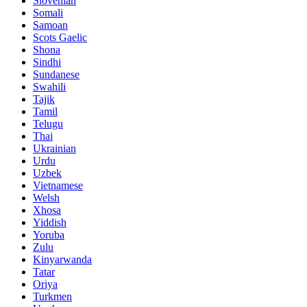
Slovenian
Somali
Samoan
Scots Gaelic
Shona
Sindhi
Sundanese
Swahili
Tajik
Tamil
Telugu
Thai
Ukrainian
Urdu
Uzbek
Vietnamese
Welsh
Xhosa
Yiddish
Yoruba
Zulu
Kinyarwanda
Tatar
Oriya
Turkmen