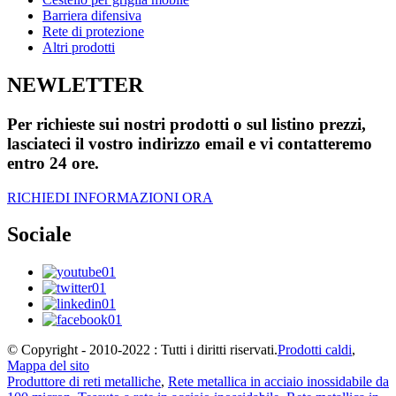
Barriera difensiva
Rete di protezione
Altri prodotti
NEWLETTER
Per richieste sui nostri prodotti o sul listino prezzi,
lasciateci il vostro indirizzo email e vi contatteremo
entro 24 ore.
RICHIEDI INFORMAZIONI ORA
Sociale
© Copyright - 2010-2022 : Tutti i diritti riservati.
Prodotti caldi
,
Mappa del sito
Produttore di reti metalliche
,
Rete metallica in acciaio inossidabile da