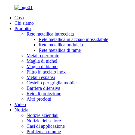
Casa
Chi siamo
Prodotto
Rete metallica intrecciata
Rete metallica in acciaio inossidabile
Rete metallica ondulata
Rete metallica di rame
Metallo perforato
Maglia di nichel
Maglia di titanio
Filtro in acciaio inox
Metalli espansi
Cestello per griglia mobile
Barriera difensiva
Rete di protezione
Altri prodotti
Video
Notizia
Notizie aziendali
Notizie del settore
Casi di applicazione
Problema comune