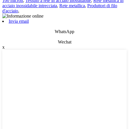
100 micron
,
Tessuto a rete in acciaio inossidabile
,
Rete metallica in
acciaio inossidabile intrecciata
,
Rete metallica
,
Produttori di filo
d'acciaio
,
Invia email
WhatsApp
Wechat
x