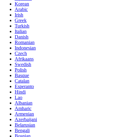
Korean
Arabic
Irish
Greek
Turkish
Italian
Danish
Romanian
Indonesian
Czech
Afrikaans
Swedish
Polish
Basque
Catalan
Esperanto
Hindi
Lao
Albanian
Amharic
Armenian
Azerbaijani
Belarusian
Bengali
Bosnian