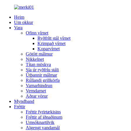
Heim
Um okkur
Vara
Ofinn vírnet
Ryðfrítt stál vírnet
Krimpað vírnet
Koparvírnet
Götótt málmur
Nikkelnet
Títan möskva
Sía úr ryðfríu stáli
Útþannir málmar
Rúllandi grillkörfa
Varnarhindrun
Verndarnet
Aðrar vörur
Myndband
Fréttir
Fréttir fyrirtækisins
Fréttir af iðnaðinum
Umsóknartilvik
Algengt vandamál