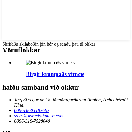
Skrifaðu skilaboðin þín hér og sendu þau til okkar
Vöruflokkar
Birgir krumpaðs vírnets
hafðu samband við okkur
Jing Si vegur nr. 18, iðnaðargarðurinn Anping, Hebei héraði,
Kína.
008618603187687
sales@wireclothmesh.com
0086-318-7528040