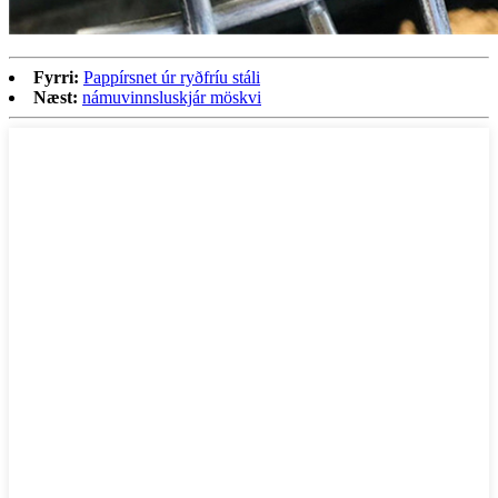
Fyrri:
Pappírsnet úr ryðfríu stáli
Næst:
námuvinnsluskjár möskvi