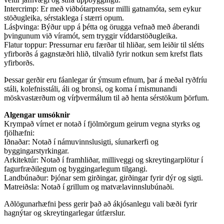
Intercrimp: Er með viðbótarpressur milli gatnamóta, sem eykur
stöðugleika, sérstaklega í stærri opum.
Lásþvinga: Býður upp á þétta og örugga vefnað með áberandi
þvingunum við víramót, sem tryggir víddarstöðugleika.
Flatur toppur: Pressurnar eru færðar til hliðar, sem leiðir til slétts
yfirborðs á gagnstæðri hlið, tilvalið fyrir notkun sem krefst flats
yfirborðs.
Þessar gerðir eru fáanlegar úr ýmsum efnum, þar á meðal ryðfríu
stáli, kolefnisstáli, áli og bronsi, og koma í mismunandi
möskvastærðum og vírþvermálum til að henta sérstökum þörfum.
Algengar umsóknir
Krympað vírnet er notað í fjölmörgum geirum vegna styrks og
fjölhæfni:
Iðnaðar: Notað í námuvinnslusigti, síunarkerfi og
byggingarstyrkingar.
Arkitektúr: Notað í framhliðar, milliveggi og skreytingarplötur í
fagurfræðilegum og byggingarlegum tilgangi.
Landbúnaður: Þjónar sem girðingar, girðingar fyrir dýr og sigti.
Matreiðsla: Notað í grillum og matvælavinnslubúnaði.
Aðlögunarhæfni þess gerir það að ákjósanlegu vali bæði fyrir
hagnýtar og skreytingarlegar útfærslur.