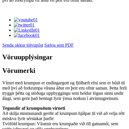
því að forkrympa vír áður en þeir eru ofnir saman.
Senda okkur tölvupóst
Sækja sem PDF
Vöruupplýsingar
Vörumerki
Vírnet með krumpun er endingargott og fjölhæft efni sem er búið til
með því að forkrumpa vírana áður en þeir eru ofnir saman. Þetta ferli
tryggir þétta og stöðuga uppbyggingu sem heldur lögun sinni undir
álagi, sem gerir það hentugt fyrir ýmsa notkun í atvinnugreinum.
Tegundir af krumpuðum vírneti
Að skilja mismunandi gerðir af krumpum hjálpar til við að velja rétt
möskva fyrir sérstakar þarfir:
Tvöföld krumpun: Vírarnir eru krumpaðir við öll gatnamót, sem
veitir jafnvægi og stífa uppbyggingu.