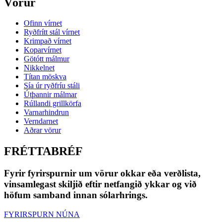
Vörur
Ofinn vírnet
Ryðfrítt stál vírnet
Krimpað vírnet
Koparvírnet
Götótt málmur
Nikkelnet
Títan möskva
Sía úr ryðfríu stáli
Útþannir málmar
Rúllandi grillkörfa
Varnarhindrun
Verndarnet
Aðrar vörur
FRÉTTABRÉF
Fyrir fyrirspurnir um vörur okkar eða verðlista,
vinsamlegast skiljið eftir netfangið ykkar og við
höfum samband innan sólarhrings.
FYRIRSPURN NÚNA