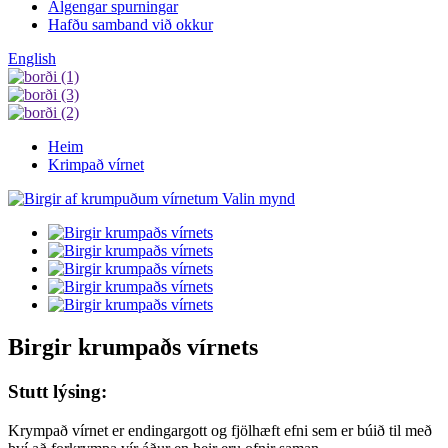
Algengar spurningar
Hafðu samband við okkur
English
Heim
Krimpað vírnet
Birgir krumpaðs vírnets
Stutt lýsing:
Krympað vírnet er endingargott og fjölhæft efni sem er búið til með