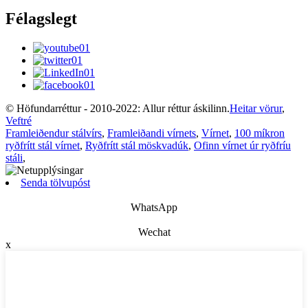
Félagslegt
© Höfundarréttur - 2010-2022: Allur réttur áskilinn.
Heitar vörur
,
Veftré
Framleiðendur stálvírs
,
Framleiðandi vírnets
,
Vírnet
,
100 míkron
ryðfrítt stál vírnet
,
Ryðfrítt stál möskvadúk
,
Ofinn vírnet úr ryðfríu
stáli
,
Senda tölvupóst
WhatsApp
Wechat
x