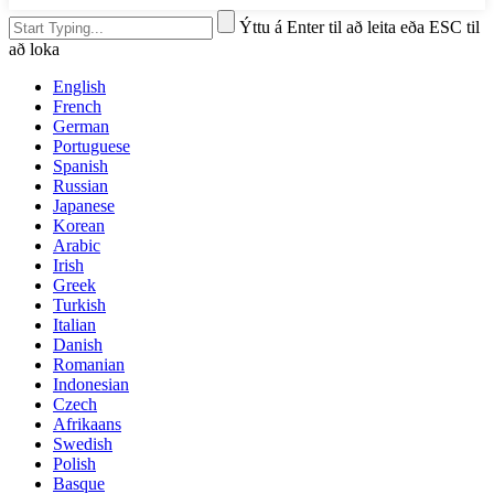
Ýttu á Enter til að leita eða ESC til
að loka
English
French
German
Portuguese
Spanish
Russian
Japanese
Korean
Arabic
Irish
Greek
Turkish
Italian
Danish
Romanian
Indonesian
Czech
Afrikaans
Swedish
Polish
Basque