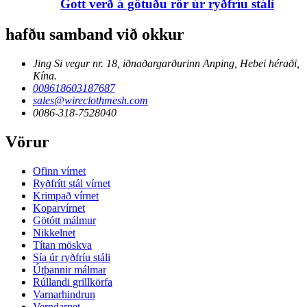
Gott verð á götuðu rör úr ryðfríu stáli
hafðu samband við okkur
Jing Si vegur nr. 18, iðnaðargarðurinn Anping, Hebei héraði,
Kína.
008618603187687
sales@wireclothmesh.com
0086-318-7528040
Vörur
Ofinn vírnet
Ryðfrítt stál vírnet
Krimpað vírnet
Koparvírnet
Götótt málmur
Nikkelnet
Títan möskva
Sía úr ryðfríu stáli
Útþannir málmar
Rúllandi grillkörfa
Varnarhindrun
Verndarnet