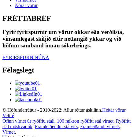
Aðrar vörur
FRÉTTABRÉF
Fyrir fyrirspurnir um vörur okkar eða verðlista,
vinsamlegast skiljið eftir netfangið ykkar og við
höfum samband innan sólarhrings.
FYRIRSPURN NÚNA
Félagslegt
© Höfundarréttur - 2010-2022: Allur réttur áskilinn.
Heitar vörur
,
Veftré
Ofinn vírnet úr ryðfríu stáli
,
100 míkron ryðfrítt stál vírnet
,
Ryðfrítt
stál möskvadúk
,
Framleiðendur stálvírs
,
Framleiðandi vírnets
,
Vírnet
,