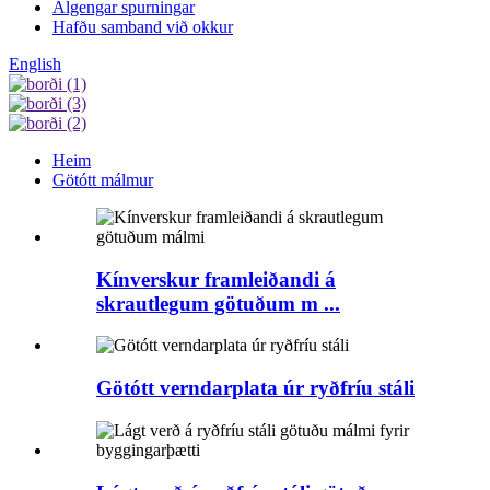
Algengar spurningar
Hafðu samband við okkur
English
Heim
Götótt málmur
Kínverskur framleiðandi á
skrautlegum götuðum m ...
Götótt verndarplata úr ryðfríu stáli