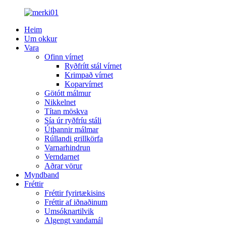
Heim
Um okkur
Vara
Ofinn vírnet
Ryðfrítt stál vírnet
Krimpað vírnet
Koparvírnet
Götótt málmur
Nikkelnet
Títan möskva
Sía úr ryðfríu stáli
Útþannir málmar
Rúllandi grillkörfa
Varnarhindrun
Verndarnet
Aðrar vörur
Myndband
Fréttir
Fréttir fyrirtækisins
Fréttir af iðnaðinum
Umsóknartilvik
Algengt vandamál