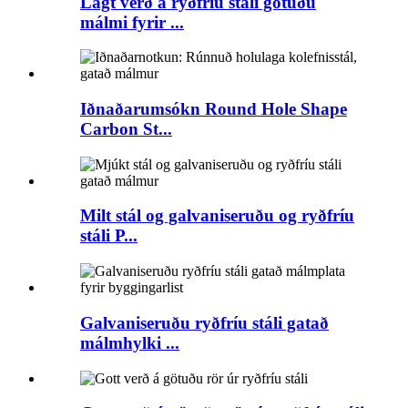
Lágt verð á ryðfríu stáli götuðu
málmi fyrir ...
Iðnaðarumsókn Round Hole Shape
Carbon St...
Milt stál og galvaniseruðu og ryðfríu
stáli P...
Galvaniseruðu ryðfríu stáli gatað
málmhylki ...