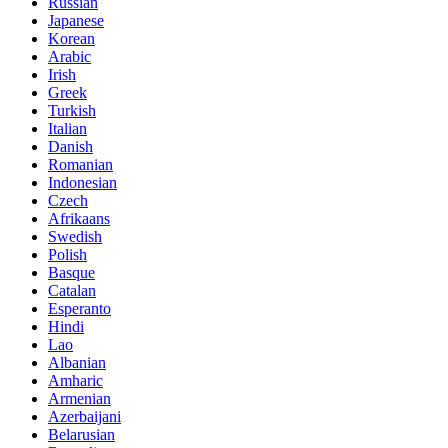
Russian
Japanese
Korean
Arabic
Irish
Greek
Turkish
Italian
Danish
Romanian
Indonesian
Czech
Afrikaans
Swedish
Polish
Basque
Catalan
Esperanto
Hindi
Lao
Albanian
Amharic
Armenian
Azerbaijani
Belarusian