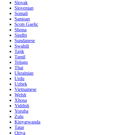
Slovak
Slovenian
Somali
Samoan
Scots Gaelic
Shona
Sindhi
Sundanese
Swahili
Tajik
Tamil
Telugu
Thai
Ukrainian
Urdu
Uzbek
Vietnamese
Welsh
Xhosa
Yiddish
Yoruba
Zulu
Kinyarwanda
Tatar
Oriya