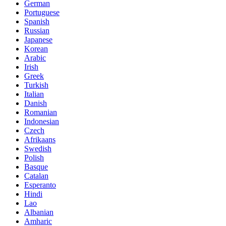
German
Portuguese
Spanish
Russian
Japanese
Korean
Arabic
Irish
Greek
Turkish
Italian
Danish
Romanian
Indonesian
Czech
Afrikaans
Swedish
Polish
Basque
Catalan
Esperanto
Hindi
Lao
Albanian
Amharic