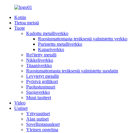
Kotiin
Tietoa meistä
Tuote
Kudottu metalliverkko
Ruostumattomasta teräksestä valmistettu verkko
Puristettu metalliverkko
Kupariverkko
Rei'itetty metalli
Nikkeliverkko
Titaaniverkko
Ruostumattomasta teräksestä valmistettu suodatin
Levytetyt metallit
Pyörivä grillikori
Puolustusmuuri
Suojaverkko
Muut tuotteet
Video
Uutiset
Yritysuutiset
Alan uutiset
Sovellustapaukset
Yleinen ongelma