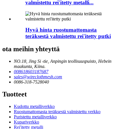
valmistettu rei'itetty metalli...
Hyvä hinta ruostumattomasta
teräksestä valmistettu rei'itetty putki
ota meihin yhteyttä
NO.18, Jing Si -tie, Anpingin teollisuuspuisto, Hebein
maakunta, Kiina.
008618603187687
sales@wireclothmesh.com
0086-318-7528040
Tuotteet
Kudottu metalliverkko
Ruostumattomasta teräksestä valmistettu verkko
Puristettu metalliverkko
Kupariverkko
Rei'itetty metalli