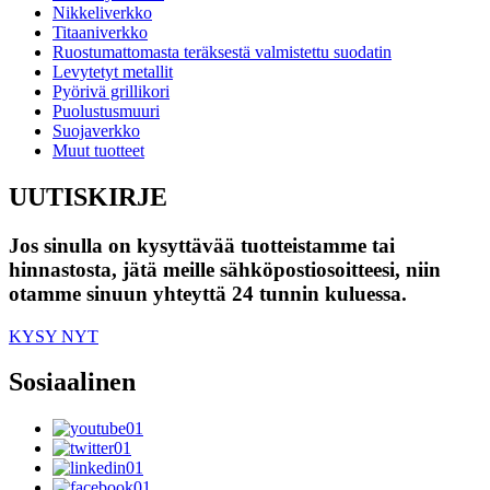
Nikkeliverkko
Titaaniverkko
Ruostumattomasta teräksestä valmistettu suodatin
Levytetyt metallit
Pyörivä grillikori
Puolustusmuuri
Suojaverkko
Muut tuotteet
UUTISKIRJE
Jos sinulla on kysyttävää tuotteistamme tai
hinnastosta, jätä meille sähköpostiosoitteesi, niin
otamme sinuun yhteyttä 24 tunnin kuluessa.
KYSY NYT
Sosiaalinen