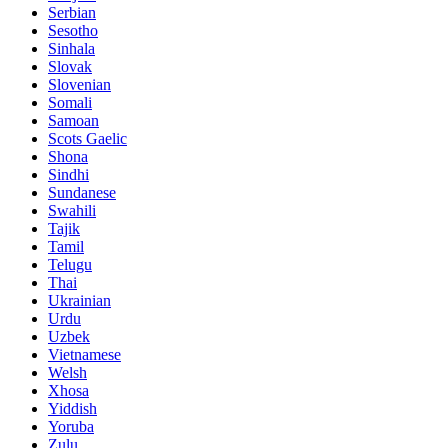
Serbian
Sesotho
Sinhala
Slovak
Slovenian
Somali
Samoan
Scots Gaelic
Shona
Sindhi
Sundanese
Swahili
Tajik
Tamil
Telugu
Thai
Ukrainian
Urdu
Uzbek
Vietnamese
Welsh
Xhosa
Yiddish
Yoruba
Zulu