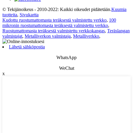
© Tekijänoikeus - 2010-2022: Kaikki oikeudet pidätetään.
Kuumia
tuotteita
,
Sivukartta
Kudottu ruostumattomasta teräksestä valmistettu verkko
,
100
mikronin ruostumattomasta teräksestä valmistettu verkko
,
Ruostumattomasta teräksestä valmistettu verkkokangas
,
Teräslangan
valmistajat
,
Metalliverkon valmistaja
,
Metalliverkko
,
Lähetä sähköpostia
WhatsApp
WeChat
x