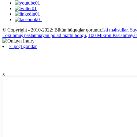
© Copyright - 2010-2022: Bütün hüquqlar qorunur.
İsti məhsullar
,
Say
Toxunmuş paslanmayan polad məftil hörgü
,
100 Mikron Paslanmayan
E-poçt göndər
x