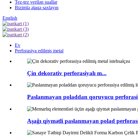
Tez-tez verilən suallar
Bizimlə əlaqə saxlayın
English
Ev
Perforasiya edilmiş metal
Çin dekorativ perforasiyalı m...
Paslanmayan poladdan qoruyucu perforasiy
Aşağı qiymətli paslanmayan polad perforasiy