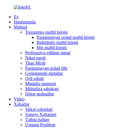
Ev
Haqqımızda
Məhsul
Toxunmuş məftil hörgü
Paslanmayan polad məftil hörgü
Bükülmüş məftil hörgü
Mis məftil hörgü
Perforasiya edilmiş metal
Nikel mesh
Titan Mesh
Paslanmayan polad filtr
Genişlənmiş metallar
Qril səbəti
Müdafiə maneəsi
Mühafizə şəbəkəsi
Digər məhsullar
Video
Xəbərlər
Şirkət xəbərləri
Sənaye Xəbərləri
Tətbiq halları
Ümumi Problem