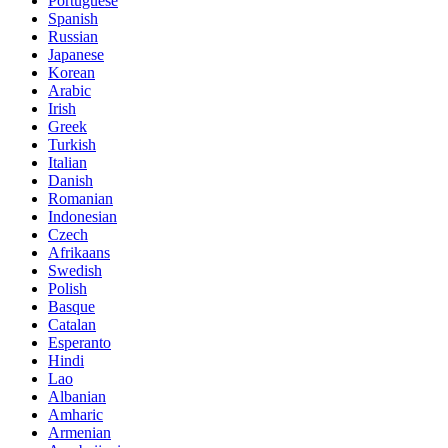
Portuguese
Spanish
Russian
Japanese
Korean
Arabic
Irish
Greek
Turkish
Italian
Danish
Romanian
Indonesian
Czech
Afrikaans
Swedish
Polish
Basque
Catalan
Esperanto
Hindi
Lao
Albanian
Amharic
Armenian