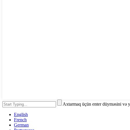
Axtarmaq üçün enter düyməsini və 
English
French
German