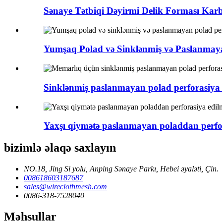
Sənaye Tətbiqi Dəyirmi Delik Forması Karb
Yumşaq Polad və Sinklənmiş və Paslanmaya
Sinklənmiş paslanmayan polad perforasiya e
Yaxşı qiymətə paslanmayan poladdan perfor
bizimlə əlaqə saxlayın
NO.18, Jing Si yolu, Anping Sənaye Parkı, Hebei əyaləti, Çin.
008618603187687
sales@wireclothmesh.com
0086-318-7528040
Məhsullar