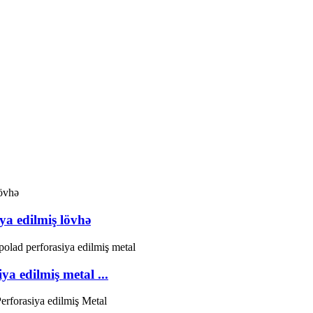
a edilmiş lövhə
a edilmiş metal ...