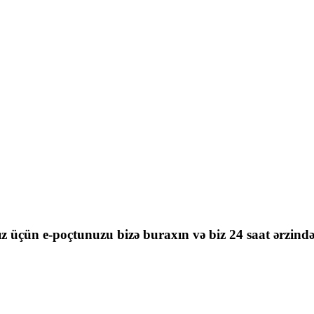
nız üçün e-poçtunuzu bizə buraxın və biz 24 saat ərzind