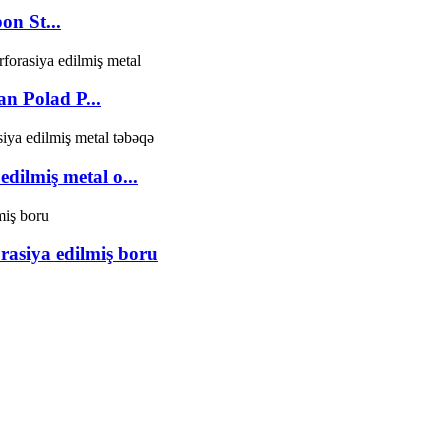
on St...
n Polad P...
dilmiş metal o...
asiya edilmiş boru