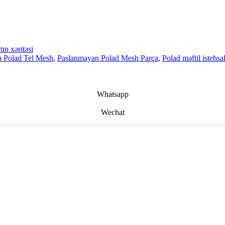
tın xəritəsi
 Polad Tel Mesh
,
Paslanmayan Polad Mesh Parça
,
Polad məftil istehsal
Whatsapp
Wechat