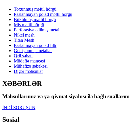
Toxunmuş məftil hörgü
Paslanmayan polad məftil hörgü
Bükülmüş məftil hörgü
Mis məftil hörgü
Perforasiya edilmiş metal
Nikel mesh
Titan Mesh
Paslanmayan polad filtr
Genişlənmiş metallar
Qril səbəti
Müdafiə maneəsi
Mühafizə şəbəkəsi
Digər məhsullar
XƏBƏRLƏR
Məhsullarımız və ya qiymət siyahısı ilə bağlı sualları
İNDİ SORUŞUN
Sosial