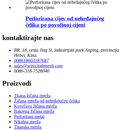
Perforirana cijev od nehrđajućeg
čelika po povoljnoj cijeni
kontaktirajte nas
BR. 18, cesta Jing Si, industrijski park Anping, provincija
Hebei, Kina.
008618603187687
sales@wireclothmesh.com
0086-318-7528040
Proizvodi
Tkana žičana mreža
Žičana mreža od nehrđajućeg čelika
Kovrčava žičana mreža
Bakrena žičana mreža
Perforirani metal
Nikalna mreža
Titanska mreža