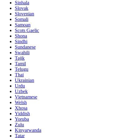
Sinhala
Slovak
Slovenian
Somali
Samoan
Scots Gaelic
Shona
Sindhi
Sundanese
Swahili
Tajik
Tamil
Telugu
Thai
Ukrainian
Urdu
Uzbek
Vietnamese
Welsh
Xhosa
Yiddish
Yoruba
Zulu
Kinyarwanda
Tatar