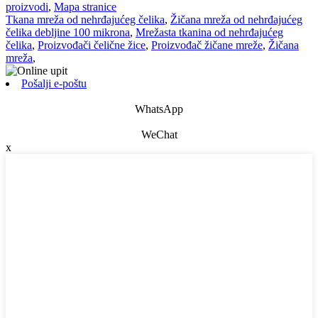
proizvodi
,
Mapa stranice
Tkana mreža od nehrđajućeg čelika
,
Žičana mreža od nehrđajućeg
čelika debljine 100 mikrona
,
Mrežasta tkanina od nehrđajućeg
čelika
,
Proizvođači čelične žice
,
Proizvođač žičane mreže
,
Žičana
mreža
,
Pošalji e-poštu
WhatsApp
WeChat
x