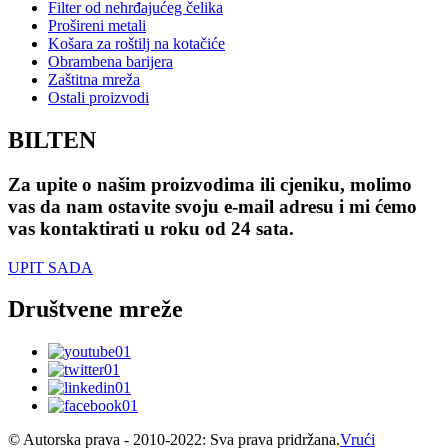
Filter od nehrđajućeg čelika
Prošireni metali
Košara za roštilj na kotačiće
Obrambena barijera
Zaštitna mreža
Ostali proizvodi
BILTEN
Za upite o našim proizvodima ili cjeniku, molimo
vas da nam ostavite svoju e-mail adresu i mi ćemo
vas kontaktirati u roku od 24 sata.
UPIT SADA
Društvene mreže
© Autorska prava - 2010-2022: Sva prava pridržana.
Vrući