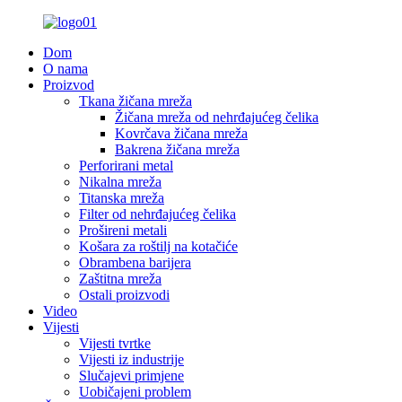
Dom
O nama
Proizvod
Tkana žičana mreža
Žičana mreža od nehrđajućeg čelika
Kovrčava žičana mreža
Bakrena žičana mreža
Perforirani metal
Nikalna mreža
Titanska mreža
Filter od nehrđajućeg čelika
Prošireni metali
Košara za roštilj na kotačiće
Obrambena barijera
Zaštitna mreža
Ostali proizvodi
Video
Vijesti
Vijesti tvrtke
Vijesti iz industrije
Slučajevi primjene
Uobičajeni problem