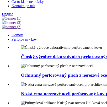
Často kladené otázky
Kontaktujte nás
English
Domov
Perforovaný kov
Čínský výrobce dekorativních perforovanýc
Ochranný perforovaný plech z nerezové oce
Nízká cena nerezové oceli perforovaný kov p