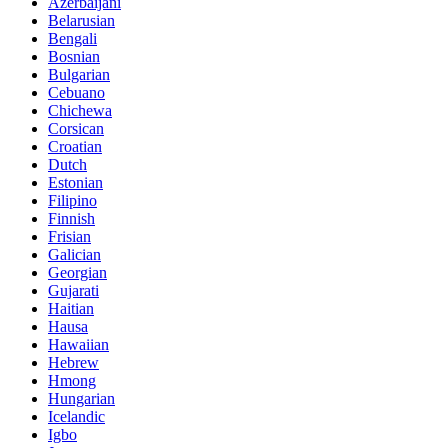
Azerbaijani
Belarusian
Bengali
Bosnian
Bulgarian
Cebuano
Chichewa
Corsican
Croatian
Dutch
Estonian
Filipino
Finnish
Frisian
Galician
Georgian
Gujarati
Haitian
Hausa
Hawaiian
Hebrew
Hmong
Hungarian
Icelandic
Igbo