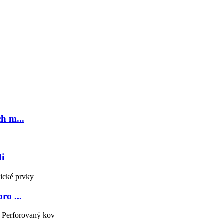
h m...
li
ro ...