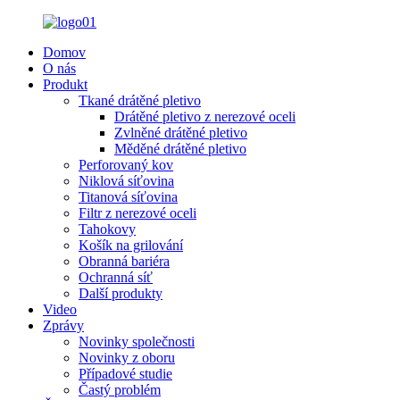
Domov
O nás
Produkt
Tkané drátěné pletivo
Drátěné pletivo z nerezové oceli
Zvlněné drátěné pletivo
Měděné drátěné pletivo
Perforovaný kov
Niklová síťovina
Titanová síťovina
Filtr z nerezové oceli
Tahokovy
Košík na grilování
Obranná bariéra
Ochranná síť
Další produkty
Video
Zprávy
Novinky společnosti
Novinky z oboru
Případové studie
Častý problém