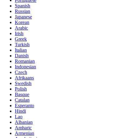
Portuguese
Spanish
Russian
Japanese
Korean
Arabic
Irish
Greek
Turkish
Italian
Danish
Romanian
Indonesian
Czech
Afrikaans
Swedish
Polish
Basque
Catalan
Esperanto
Hindi
Lao
Albanian
Amharic
Armenian