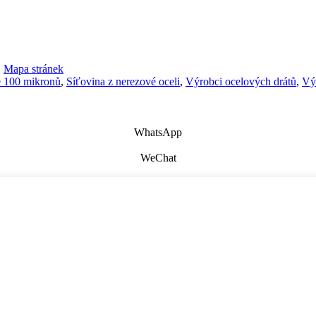
,
Mapa stránek
le 100 mikronů
,
Síťovina z nerezové oceli
,
Výrobci ocelových drátů
,
Vý
WhatsApp
WeChat