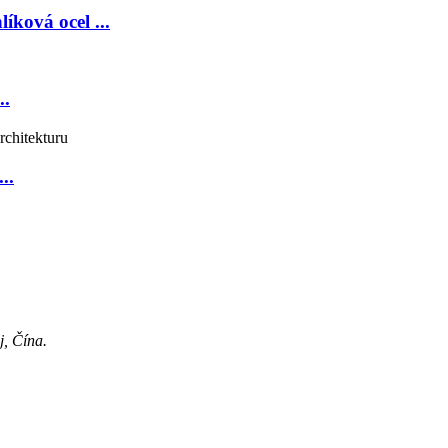
íková ocel ...
..
..
j, Čína.