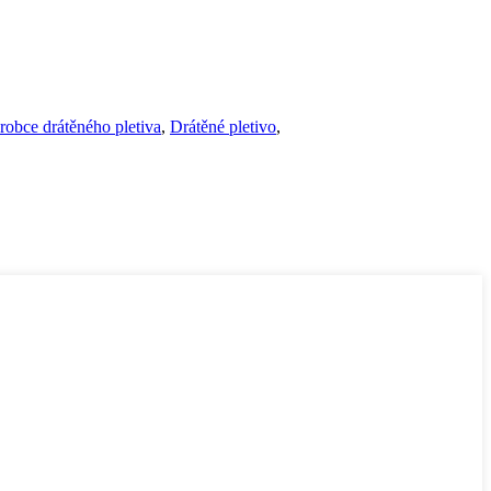
robce drátěného pletiva
,
Drátěné pletivo
,