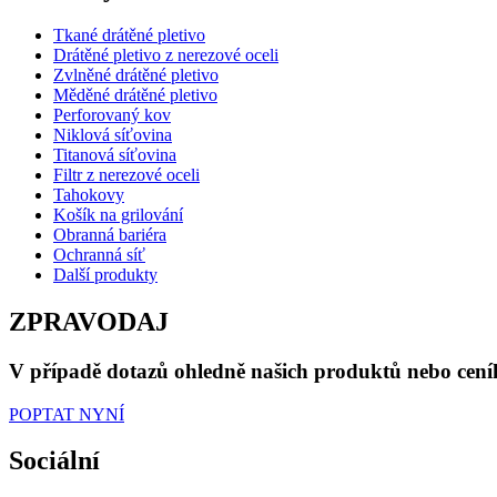
Tkané drátěné pletivo
Drátěné pletivo z nerezové oceli
Zvlněné drátěné pletivo
Měděné drátěné pletivo
Perforovaný kov
Niklová síťovina
Titanová síťovina
Filtr z nerezové oceli
Tahokovy
Košík na grilování
Obranná bariéra
Ochranná síť
Další produkty
ZPRAVODAJ
V případě dotazů ohledně našich produktů nebo cení
POPTAT NYNÍ
Sociální