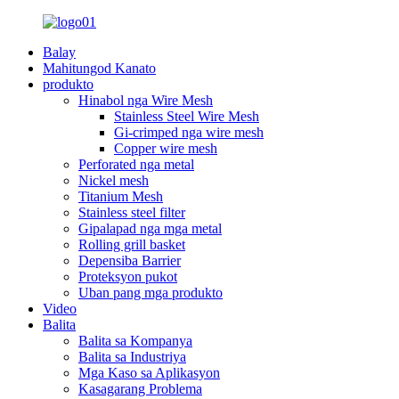
Balay
Mahitungod Kanato
produkto
Hinabol nga Wire Mesh
Stainless Steel Wire Mesh
Gi-crimped nga wire mesh
Copper wire mesh
Perforated nga metal
Nickel mesh
Titanium Mesh
Stainless steel filter
Gipalapad nga mga metal
Rolling grill basket
Depensiba Barrier
Proteksyon pukot
Uban pang mga produkto
Video
Balita
Balita sa Kompanya
Balita sa Industriya
Mga Kaso sa Aplikasyon
Kasagarang Problema