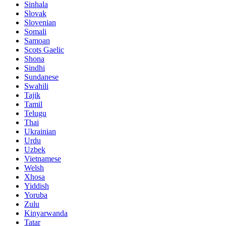
Sinhala
Slovak
Slovenian
Somali
Samoan
Scots Gaelic
Shona
Sindhi
Sundanese
Swahili
Tajik
Tamil
Telugu
Thai
Ukrainian
Urdu
Uzbek
Vietnamese
Welsh
Xhosa
Yiddish
Yoruba
Zulu
Kinyarwanda
Tatar