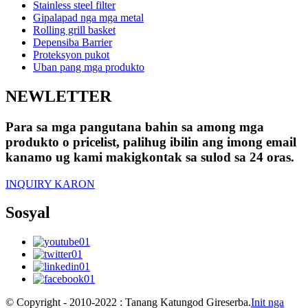
Stainless steel filter
Gipalapad nga mga metal
Rolling grill basket
Depensiba Barrier
Proteksyon pukot
Uban pang mga produkto
NEWLETTER
Para sa mga pangutana bahin sa among mga
produkto o pricelist, palihug ibilin ang imong email
kanamo ug kami makigkontak sa sulod sa 24 oras.
INQUIRY KARON
Sosyal
© Copyright - 2010-2022 : Tanang Katungod Gireserba.
Init nga