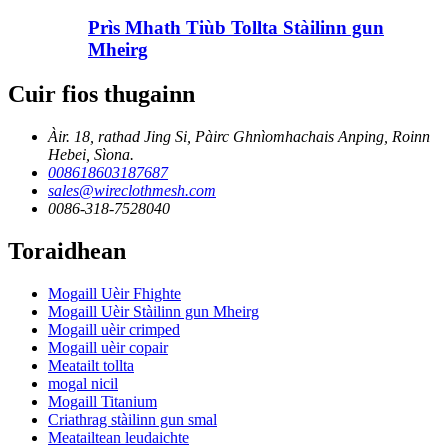
Prìs Mhath Tiùb Tollta Stàilinn gun
Mheirg
Cuir fios thugainn
Àir. 18, rathad Jing Si, Pàirc Ghnìomhachais Anping, Roinn
Hebei, Sìona.
008618603187687
sales@wireclothmesh.com
0086-318-7528040
Toraidhean
Mogaill Uèir Fhighte
Mogaill Uèir Stàilinn gun Mheirg
Mogaill uèir crimped
Mogaill uèir copair
Meatailt tollta
mogal nicil
Mogaill Titanium
Criathrag stàilinn gun smal
Meatailtean leudaichte