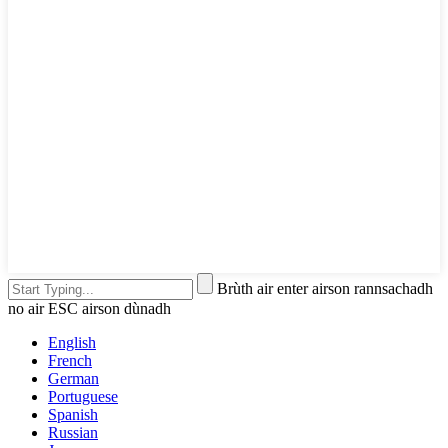
Brùth air enter airson rannsachadh
no air ESC airson dùnadh
English
French
German
Portuguese
Spanish
Russian