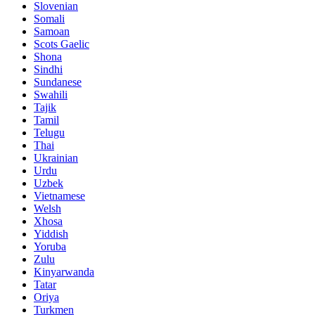
Slovenian
Somali
Samoan
Scots Gaelic
Shona
Sindhi
Sundanese
Swahili
Tajik
Tamil
Telugu
Thai
Ukrainian
Urdu
Uzbek
Vietnamese
Welsh
Xhosa
Yiddish
Yoruba
Zulu
Kinyarwanda
Tatar
Oriya
Turkmen