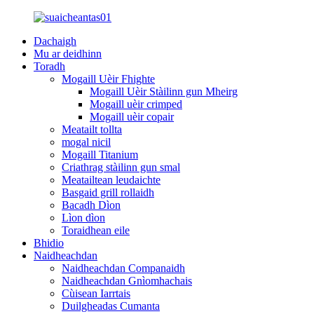
Dachaigh
Mu ar deidhinn
Toradh
Mogaill Uèir Fhighte
Mogaill Uèir Stàilinn gun Mheirg
Mogaill uèir crimped
Mogaill uèir copair
Meatailt tollta
mogal nicil
Mogaill Titanium
Criathrag stàilinn gun smal
Meatailtean leudaichte
Basgaid grill rollaidh
Bacadh Dìon
Lìon dìon
Toraidhean eile
Bhidio
Naidheachdan
Naidheachdan Companaidh
Naidheachdan Gnìomhachais
Cùisean Iarrtais
Duilgheadas Cumanta