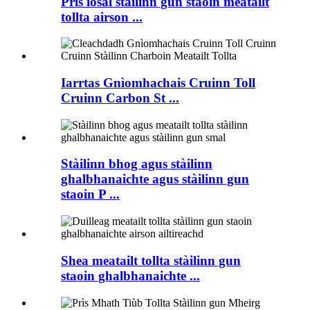
Prìs ìosal stàilinn gun staoin meatailt
tollta airson ...
Iarrtas Gnìomhachais Cruinn Toll
Cruinn Carbon St ...
Stàilinn bhog agus stàilinn
ghalbhanaichte agus stàilinn gun
staoin P ...
Shea meatailt tollta stàilinn gun
staoin ghalbhanaichte ...