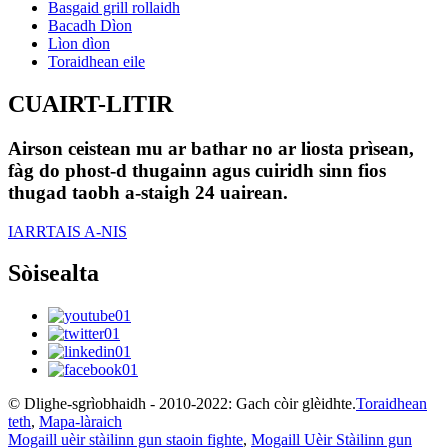
Basgaid grill rollaidh
Bacadh Dìon
Lìon dìon
Toraidhean eile
CUAIRT-LITIR
Airson ceistean mu ar bathar no ar liosta prìsean,
fàg do phost-d thugainn agus cuiridh sinn fios
thugad taobh a-staigh 24 uairean.
IARRTAIS A-NIS
Sòisealta
© Dlighe-sgrìobhaidh - 2010-2022: Gach còir glèidhte.
Toraidhean
teth
,
Mapa-làraich
Mogaill uèir stàilinn gun staoin fighte
,
Mogaill Uèir Stàilinn gun