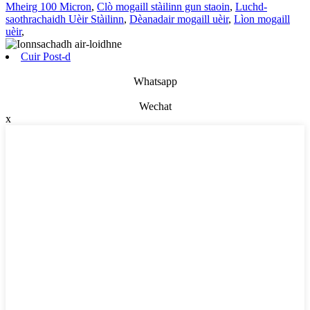
Mheirg 100 Micron
,
Clò mogaill stàilinn gun staoin
,
Luchd-
saothrachaidh Uèir Stàilinn
,
Dèanadair mogaill uèir
,
Lìon mogaill
uèir
,
Cuir Post-d
Whatsapp
Wechat
x