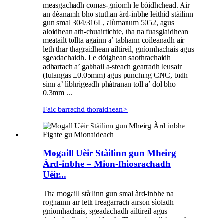
measgachadh comas-gnìomh le bòidhchead. Air
an dèanamh bho stuthan àrd-inbhe leithid stàilinn
gun smal 304/316L, alùmanum 5052, agus
aloidhean ath-chuairtichte, tha na fuasglaidhean
meatailt tollta againn a’ tabhann coileanadh air
leth thar thagraidhean ailtireil, gnìomhachais agus
sgeadachaidh. Le dòighean saothrachaidh
adhartach a’ gabhail a-steach gearradh leusair
(fulangas ±0.05mm) agus punching CNC, bidh
sinn a’ lìbhrigeadh phàtranan toll a’ dol bho
0.3mm ...
Faic barrachd thoraidhean
>
Mogaill Uèir Stàilinn gun Mheirg
Àrd-inbhe – Mion-fhiosrachadh
Uèir...
Tha mogaill stàilinn gun smal àrd-inbhe na
roghainn air leth freagarrach airson sìoladh
gnìomhachais, sgeadachadh ailtireil agus