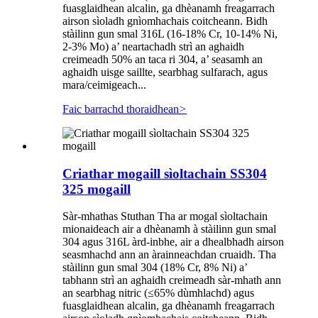
fuasglaidhean alcalin, ga dhèanamh freagarrach
airson sìoladh gnìomhachais coitcheann. Bidh
stàilinn gun smal 316L (16-18% Cr, 10-14% Ni,
2-3% Mo) a’ neartachadh strì an aghaidh
creimeadh 50% an taca ri 304, a’ seasamh an
aghaidh uisge saillte, searbhag sulfarach, agus
mara/ceimigeach...
Faic barrachd thoraidhean
>
Criathar mogaill sìoltachain SS304
325 mogaill
Sàr-mhathas Stuthan Tha ar mogal sìoltachain
mionaideach air a dhèanamh à stàilinn gun smal
304 agus 316L àrd-inbhe, air a dhealbhadh airson
seasmhachd ann an àrainneachdan cruaidh. Tha
stàilinn gun smal 304 (18% Cr, 8% Ni) a’
tabhann strì an aghaidh creimeadh sàr-mhath ann
an searbhag nitric (≤65% dùmhlachd) agus
fuasglaidhean alcalin, ga dhèanamh freagarrach