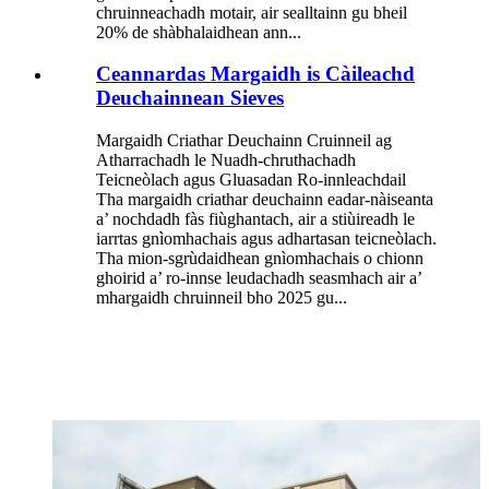
chruinneachadh motair, air sealltainn gu bheil
20% de shàbhalaidhean ann...
Ceannardas Margaidh is Càileachd
Deuchainnean Sieves
Margaidh Criathar Deuchainn Cruinneil ag
Atharrachadh le Nuadh-chruthachadh
Teicneòlach agus Gluasadan Ro-innleachdail
Tha margaidh criathar deuchainn eadar-nàiseanta
a’ nochdadh fàs fiùghantach, air a stiùireadh le
iarrtas gnìomhachais agus adhartasan teicneòlach.
Tha mion-sgrùdaidhean gnìomhachais o chionn
ghoirid a’ ro-innse leudachadh seasmhach air a’
mhargaidh chruinneil bho 2025 gu...