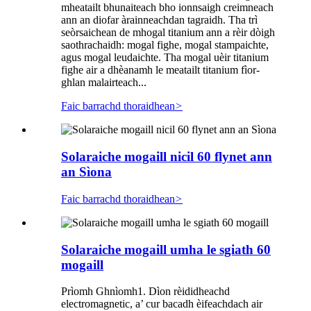
mheatailt bhunaiteach bho ionnsaigh creimneach
ann an diofar àrainneachdan tagraidh. Tha trì
seòrsaichean de mhogal titanium ann a rèir dòigh
saothrachaidh: mogal fighe, mogal stampaichte,
agus mogal leudaichte. Tha mogal uèir titanium
fighe air a dhèanamh le meatailt titanium fìor-
ghlan malairteach...
Faic barrachd thoraidhean
>
Solaraiche mogaill nicil 60 flynet ann
an Sìona
Faic barrachd thoraidhean
>
Solaraiche mogaill umha le sgiath 60
mogaill
Prìomh Ghnìomh1. Dìon rèididheachd
electromagnetic, a’ cur bacadh èifeachdach air