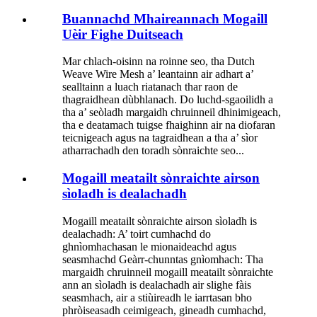
Buannachd Mhaireannach Mogaill
Uèir Fighe Duitseach
Mar chlach-oisinn na roinne seo, tha Dutch
Weave Wire Mesh a’ leantainn air adhart a’
sealltainn a luach riatanach thar raon de
thagraidhean dùbhlanach. Do luchd-sgaoilidh a
tha a’ seòladh margaidh chruinneil dhinimigeach,
tha e deatamach tuigse fhaighinn air na diofaran
teicnigeach agus na tagraidhean a tha a’ sìor
atharrachadh den toradh sònraichte seo...
Mogaill meatailt sònraichte airson
sìoladh is dealachadh
Mogaill meatailt sònraichte airson sìoladh is
dealachadh: A’ toirt cumhachd do
ghnìomhachasan le mionaideachd agus
seasmhachd Geàrr-chunntas gnìomhach: Tha
margaidh chruinneil mogaill meatailt sònraichte
ann an sìoladh is dealachadh air slighe fàis
seasmhach, air a stiùireadh le iarrtasan bho
phròiseasadh ceimigeach, gineadh cumhachd,