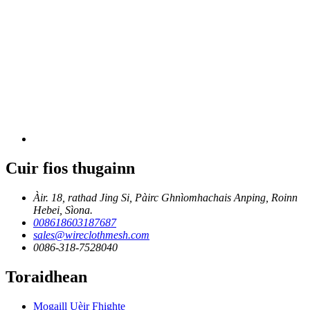
Cuir fios thugainn
Àir. 18, rathad Jing Si, Pàirc Ghnìomhachais Anping, Roinn
Hebei, Sìona.
008618603187687
sales@wireclothmesh.com
0086-318-7528040
Toraidhean
Mogaill Uèir Fhighte