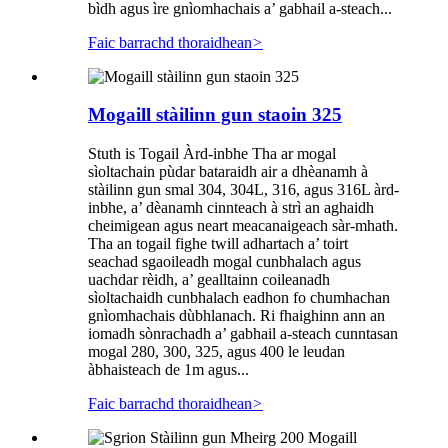
bìdh agus ìre gnìomhachais a’ gabhail a-steach...
Faic barrachd thoraidhean
>
Mogaill stàilinn gun staoin 325
Stuth is Togail Àrd-inbhe Tha ar mogal
sìoltachain pùdar bataraidh air a dhèanamh à
stàilinn gun smal 304, 304L, 316, agus 316L àrd-
inbhe, a’ dèanamh cinnteach à strì an aghaidh
cheimigean agus neart meacanaigeach sàr-mhath.
Tha an togail fighe twill adhartach a’ toirt
seachad sgaoileadh mogal cunbhalach agus
uachdar rèidh, a’ gealltainn coileanadh
sìoltachaidh cunbhalach eadhon fo chumhachan
gnìomhachais dùbhlanach. Ri fhaighinn ann an
iomadh sònrachadh a’ gabhail a-steach cunntasan
mogal 280, 300, 325, agus 400 le leudan
àbhaisteach de 1m agus...
Faic barrachd thoraidhean
>