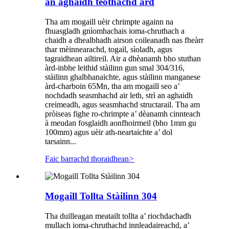
an aghaidh teòthachd àrd
Tha am mogaill uèir chrimpte againn na
fhuasgladh gnìomhachais ioma-chruthach a
chaidh a dhealbhadh airson coileanadh nas fheàrr
thar mèinnearachd, togail, sìoladh, agus
tagraidhean ailtireil. Air a dhèanamh bho stuthan
àrd-inbhe leithid stàilinn gun smal 304/316,
stàilinn ghalbhanaichte, agus stàilinn manganese
àrd-charboin 65Mn, tha am mogaill seo a’
nochdadh seasmhachd air leth, strì an aghaidh
creimeadh, agus seasmhachd structarail. Tha am
pròiseas fighe ro-chrimpte a’ dèanamh cinnteach
à meudan fosglaidh aonfhoirmeil (bho 1mm gu
100mm) agus uèir ath-neartaichte a’ dol
tarsainn...
Faic barrachd thoraidhean
>
Mogaill Tollta Stàilinn 304
Tha duilleagan meatailt tollta a’ riochdachadh
mullach ioma-chruthachd innleadaireachd, a’