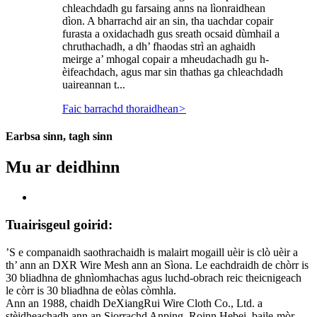
chleachdadh gu farsaing anns na lìonraidhean
dìon. A bharrachd air an sin, tha uachdar copair
furasta a oxidachadh gus sreath ocsaid dùmhail a
chruthachadh, a dh’ fhaodas strì an aghaidh
meirge a’ mhogal copair a mheudachadh gu h-
èifeachdach, agus mar sin thathas ga chleachdadh
uaireannan t...
Faic barrachd thoraidhean
>
Earbsa sinn, tagh sinn
Mu ar deidhinn
Tuairisgeul goirid:
’S e companaidh saothrachaidh is malairt mogaill uèir is clò uèir a
th’ ann an DXR Wire Mesh ann an Sìona. Le eachdraidh de chòrr is
30 bliadhna de ghnìomhachas agus luchd-obrach reic theicnigeach
le còrr is 30 bliadhna de eòlas còmhla.
Ann an 1988, chaidh DeXiangRui Wire Cloth Co., Ltd. a
stèidheachadh ann an Siorrachd Anping, Roinn Hebei, baile-mòr