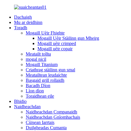
Dachaigh
Mu ar deidhinn
Toradh
Mogaill Uèir Fhighte
Mogaill Uèir Stàilinn gun Mheirg
Mogaill uèir crimped
Mogaill uèir copair
Meatailt tollta
mogal nicil
Mogaill Titanium
Criathrag stàilinn gun smal
Meatailtean leudaichte
Basgaid grill rollaidh
Bacadh Dìon
Lìon dìon
Toraidhean eile
Bhidio
Naidheachdan
Naidheachdan Companaidh
Naidheachdan Gnìomhachais
Cùisean Iarrtais
Duilgheadas Cumanta