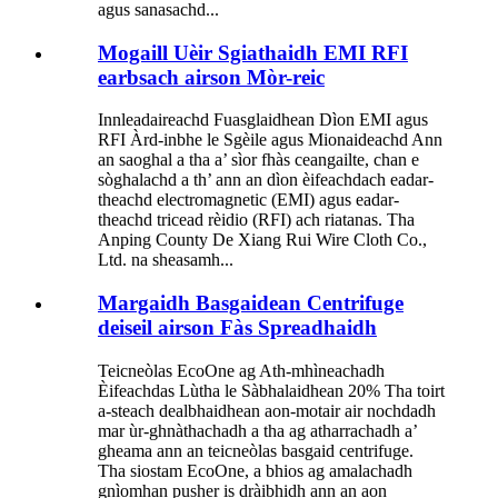
agus sanasachd...
Mogaill Uèir Sgiathaidh EMI RFI
earbsach airson Mòr-reic
Innleadaireachd Fuasglaidhean Dìon EMI agus
RFI Àrd-inbhe le Sgèile agus Mionaideachd Ann
an saoghal a tha a’ sìor fhàs ceangailte, chan e
sòghalachd a th’ ann an dìon èifeachdach eadar-
theachd electromagnetic (EMI) agus eadar-
theachd tricead rèidio (RFI) ach riatanas. Tha
Anping County De Xiang Rui Wire Cloth Co.,
Ltd. na sheasamh...
Margaidh Basgaidean Centrifuge
deiseil airson Fàs Spreadhaidh
Teicneòlas EcoOne ag Ath-mhìneachadh
Èifeachdas Lùtha le Sàbhalaidhean 20% Tha toirt
a-steach dealbhaidhean aon-motair air nochdadh
mar ùr-ghnàthachadh a tha ag atharrachadh a’
gheama ann an teicneòlas basgaid centrifuge.
Tha siostam EcoOne, a bhios ag amalachadh
gnìomhan pusher is dràibhidh ann an aon