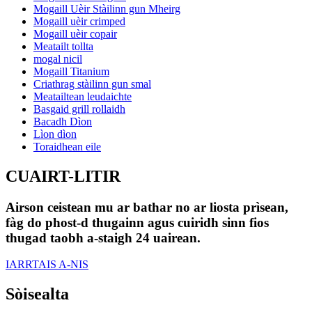
Mogaill Uèir Stàilinn gun Mheirg
Mogaill uèir crimped
Mogaill uèir copair
Meatailt tollta
mogal nicil
Mogaill Titanium
Criathrag stàilinn gun smal
Meatailtean leudaichte
Basgaid grill rollaidh
Bacadh Dìon
Lìon dìon
Toraidhean eile
CUAIRT-LITIR
Airson ceistean mu ar bathar no ar liosta prìsean,
fàg do phost-d thugainn agus cuiridh sinn fios
thugad taobh a-staigh 24 uairean.
IARRTAIS A-NIS
Sòisealta