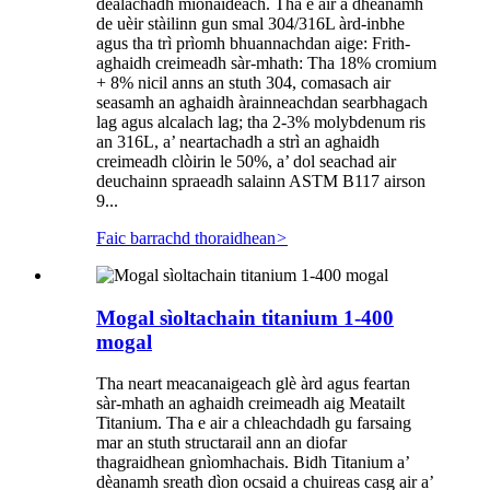
dealachadh mionaideach. Tha e air a dhèanamh
de uèir stàilinn gun smal 304/316L àrd-inbhe
agus tha trì prìomh bhuannachdan aige: Frith-
aghaidh creimeadh sàr-mhath: Tha 18% cromium
+ 8% nicil anns an stuth 304, comasach air
seasamh an aghaidh àrainneachdan searbhagach
lag agus alcalach lag; tha 2-3% molybdenum ris
an 316L, a’ neartachadh a strì an aghaidh
creimeadh clòirin le 50%, a’ dol seachad air
deuchainn spraeadh salainn ASTM B117 airson
9...
Faic barrachd thoraidhean
>
Mogal sìoltachain titanium 1-400
mogal
Tha neart meacanaigeach glè àrd agus feartan
sàr-mhath an aghaidh creimeadh aig Meatailt
Titanium. Tha e air a chleachdadh gu farsaing
mar an stuth structarail ann an diofar
thagraidhean gnìomhachais. Bidh Titanium a’
dèanamh sreath dìon ocsaid a chuireas casg air a’