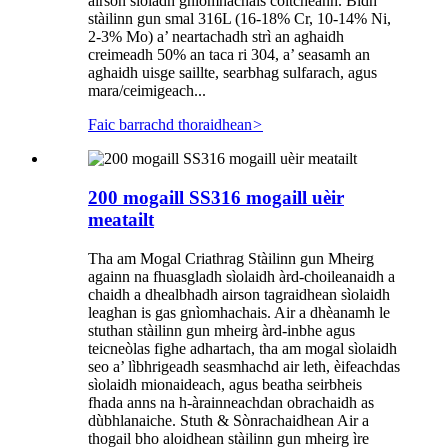
airson sìoladh gnìomhachais coitcheann. Bidh
stàilinn gun smal 316L (16-18% Cr, 10-14% Ni,
2-3% Mo) a’ neartachadh strì an aghaidh
creimeadh 50% an taca ri 304, a’ seasamh an
aghaidh uisge saillte, searbhag sulfarach, agus
mara/ceimigeach...
Faic barrachd thoraidhean
>
200 mogaill SS316 mogaill uèir
meatailt
Tha am Mogal Criathrag Stàilinn gun Mheirg
againn na fhuasgladh sìolaidh àrd-choileanaidh a
chaidh a dhealbhadh airson tagraidhean sìolaidh
leaghan is gas gnìomhachais. Air a dhèanamh le
stuthan stàilinn gun mheirg àrd-inbhe agus
teicneòlas fighe adhartach, tha am mogal sìolaidh
seo a’ lìbhrigeadh seasmhachd air leth, èifeachdas
sìolaidh mionaideach, agus beatha seirbheis
fhada anns na h-àrainneachdan obrachaidh as
dùbhlanaiche. Stuth & Sònrachaidhean Air a
thogail bho aloidhean stàilinn gun mheirg ìre