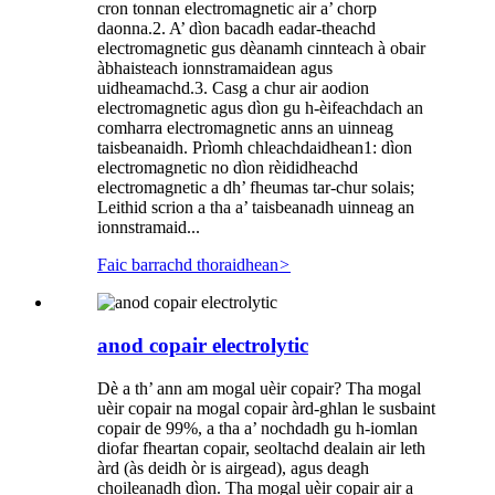
cron tonnan electromagnetic air a’ chorp
daonna.2. A’ dìon bacadh eadar-theachd
electromagnetic gus dèanamh cinnteach à obair
àbhaisteach ionnstramaidean agus
uidheamachd.3. Casg a chur air aodion
electromagnetic agus dìon gu h-èifeachdach an
comharra electromagnetic anns an uinneag
taisbeanaidh. Prìomh chleachdaidhean1: dìon
electromagnetic no dìon rèididheachd
electromagnetic a dh’ fheumas tar-chur solais;
Leithid scrion a tha a’ taisbeanadh uinneag an
ionnstramaid...
Faic barrachd thoraidhean
>
anod copair electrolytic
Dè a th’ ann am mogal uèir copair? Tha mogal
uèir copair na mogal copair àrd-ghlan le susbaint
copair de 99%, a tha a’ nochdadh gu h-iomlan
diofar fheartan copair, seoltachd dealain air leth
àrd (às deidh òr is airgead), agus deagh
choileanadh dìon. Tha mogal uèir copair air a