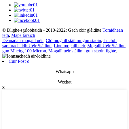
© Dlighe-sgrìobhaidh - 2010-2022: Gach còir glèidhte.
Toraidhean
teth
,
Mapa-làraich
Dèanadair mogaill uèir
,
Clò mogaill stàilinn gun staoin
,
Luchd-
saothrachaidh Uèir Stàilinn
,
Lìon mogaill uèir
,
Mogaill Uèir Stàilinn
gun Mheirg 100 Micron
,
Mogaill uèir stàilinn gun staoin fighte
,
Cuir Post-d
Whatsapp
Wechat
x