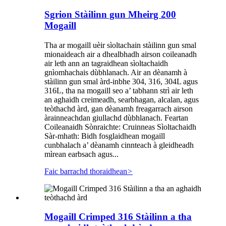
Sgrion Stàilinn gun Mheirg 200
Mogaill
Tha ar mogaill uèir sìoltachain stàilinn gun smal
mionaideach air a dhealbhadh airson coileanadh
air leth ann an tagraidhean sìoltachaidh
gnìomhachais dùbhlanach. Air an dèanamh à
stàilinn gun smal àrd-inbhe 304, 316, 304L agus
316L, tha na mogaill seo a’ tabhann strì air leth
an aghaidh creimeadh, searbhagan, alcalan, agus
teòthachd àrd, gan dèanamh freagarrach airson
àrainneachdan giullachd dùbhlanach. Feartan
Coileanaidh Sònraichte: Cruinneas Sìoltachaidh
Sàr-mhath: Bidh fosglaidhean mogaill
cunbhalach a’ dèanamh cinnteach à gleidheadh ​​​​​​
mìrean earbsach agus...
Faic barrachd thoraidhean
>
Mogaill Crimped 316 Stàilinn a tha