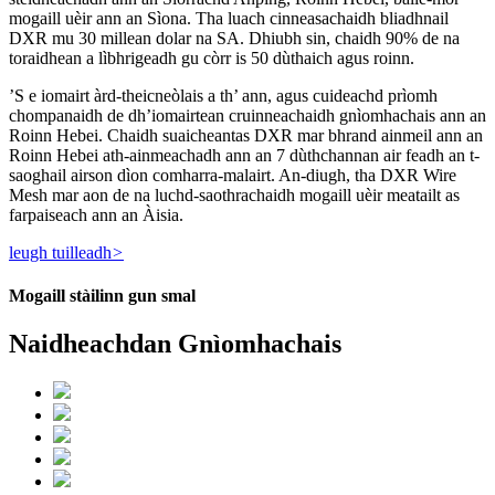
mogaill uèir ann an Sìona. Tha luach cinneasachaidh bliadhnail
DXR mu 30 millean dolar na SA. Dhiubh sin, chaidh 90% de na
toraidhean a lìbhrigeadh gu còrr is 50 dùthaich agus roinn.
’S e iomairt àrd-theicneòlais a th’ ann, agus cuideachd prìomh
chompanaidh de dh’iomairtean cruinneachaidh gnìomhachais ann an
Roinn Hebei. Chaidh suaicheantas DXR mar bhrand ainmeil ann an
Roinn Hebei ath-ainmeachadh ann an 7 dùthchannan air feadh an t-
saoghail airson dìon comharra-malairt. An-diugh, tha DXR Wire
Mesh mar aon de na luchd-saothrachaidh mogaill uèir meatailt as
farpaiseach ann an Àisia.
leugh tuilleadh
>
Mogaill stàilinn gun smal
Naidheachdan Gnìomhachais