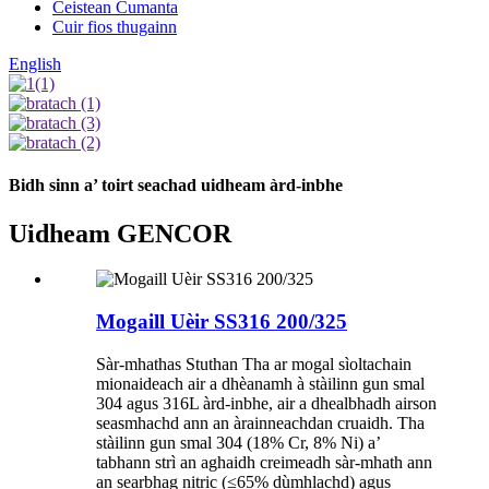
Ceistean Cumanta
Cuir fios thugainn
English
Bidh sinn a’ toirt seachad uidheam àrd-inbhe
Uidheam GENCOR
Mogaill Uèir SS316 200/325
Sàr-mhathas Stuthan Tha ar mogal sìoltachain
mionaideach air a dhèanamh à stàilinn gun smal
304 agus 316L àrd-inbhe, air a dhealbhadh airson
seasmhachd ann an àrainneachdan cruaidh. Tha
stàilinn gun smal 304 (18% Cr, 8% Ni) a’
tabhann strì an aghaidh creimeadh sàr-mhath ann
an searbhag nitric (≤65% dùmhlachd) agus