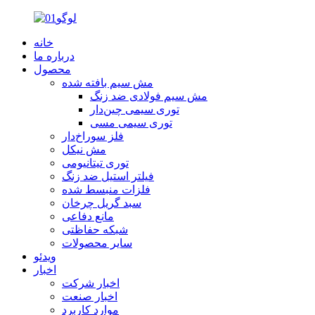
خانه
درباره ما
محصول
مش سیم بافته شده
مش سیم فولادی ضد زنگ
توری سیمی چین‌دار
توری سیمی مسی
فلز سوراخ‌دار
مش نیکل
توری تیتانیومی
فیلتر استیل ضد زنگ
فلزات منبسط شده
سبد گریل چرخان
مانع دفاعی
شبکه حفاظتی
سایر محصولات
ویدئو
اخبار
اخبار شرکت
اخبار صنعت
موارد کاربرد