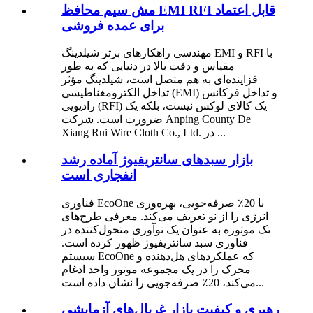
مش سیم محافظ EMI RFI قابل اعتماد
برای عمده فروشی
مهندسی راهکارهای برتر شیلدینگ EMI و RFI با
مقیاس و دقت بالا در دنیایی که به طور
فزاینده‌ای به هم متصل است، شیلدینگ مؤثر
تداخل الکترومغناطیسی (EMI) و تداخل فرکانس
رادیویی (RFI) یک کالای لوکس نیست، بلکه یک
ضرورت است. شرکت Anping County De
Xiang Rui Wire Cloth Co., Ltd. در ...
بازار سبدهای سانتریفیوژ آماده رشد
انفجاری است
فناوری EcoOne با 20٪ صرفه‌جویی، بهره‌وری
انرژی را از نو تعریف می‌کند. معرفی طرح‌های
تک موتوره به عنوان یک نوآوری متحول‌کننده در
فناوری سبد سانتریفیوژ ظهور کرده است.
سیستم EcoOne که عملکردهای هل‌دهنده و
محرک را در یک مجموعه موتور واحد ادغام
می‌کند، 20٪ صرفه‌جویی را نشان داده است...
رهبری و کیفیت بازار غربال‌های آزمایشی