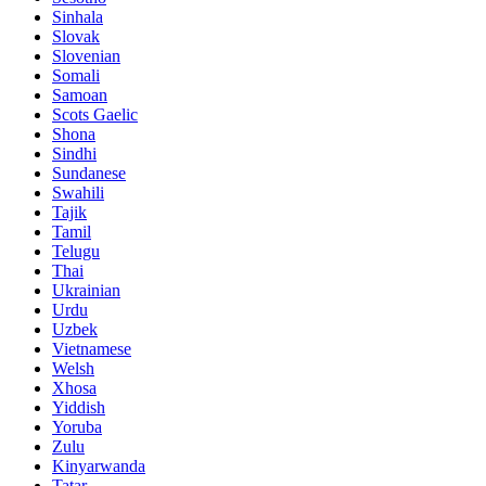
Sinhala
Slovak
Slovenian
Somali
Samoan
Scots Gaelic
Shona
Sindhi
Sundanese
Swahili
Tajik
Tamil
Telugu
Thai
Ukrainian
Urdu
Uzbek
Vietnamese
Welsh
Xhosa
Yiddish
Yoruba
Zulu
Kinyarwanda
Tatar