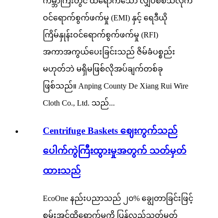
ကမ္ဘာကြီးတွင် ထိရောက်သော လျှပ်စစ်သံလိုက်
ဝင်ရောက်စွက်ဖက်မှု (EMI) နှင့် ရေဒီယို
ကြိမ်နှုန်းဝင်ရောက်စွက်ဖက်မှု (RFI)
အကာအကွယ်ပေးခြင်းသည် ဇိမ်ခံပစ္စည်း
မဟုတ်ဘဲ မရှိမဖြစ်လိုအပ်ချက်တစ်ခု
ဖြစ်သည်။ Anping County De Xiang Rui Wire
Cloth Co., Ltd. သည်...
Centrifuge Baskets ဈေးကွက်သည်
ပေါက်ကွဲကြီးထွားမှုအတွက် သတ်မှတ်
ထားသည်
EcoOne နည်းပညာသည် ၂၀% ချွေတာခြင်းဖြင့်
စွမ်းအင်ထိရောက်မှုကို ပြန်လည်သတ်မှတ်