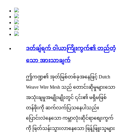
ဒတ်ချ်ရက် ဝါယာကြိုးကွက်၏ တည်တံ့
သော အားသာချက်
ဤကဏ္ဍ၏ အုတ်မြစ်တစ်ခုအနေဖြင့် Dutch
Weave Wire Mesh သည် တောင်းဆိုမှုများသော
အသုံးချမှုအမျိုးမျိုးတွင် ၎င်း၏ မရှိမဖြစ်
တန်ဖိုးကို ဆက်လက်ပြသနေပါသည်။
ပြောင်းလဲနေသော ကမ္ဘာလုံးဆိုင်ရာစျေးကွက်
ကို ဖြတ်သန်းသွားလာနေသော ဖြန့်ဖြူးသူများ