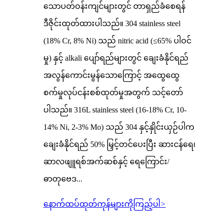
သောပတ်ဝန်းကျင်များတွင် တာရှည်ခံစေရန်
ဒီဇိုင်းထုတ်ထားပါသည်။ 304 stainless steel
(18% Cr, 8% Ni) သည် nitric acid (≤65% ပါဝင်
မှု) နှင့် alkali ပျော်ရည်များတွင် ချေးခံနိုင်ရည်
အလွန်ကောင်းမွန်သောကြောင့် အထွေထွေ
စက်မှုလုပ်ငန်းစစ်ထုတ်မှုအတွက် သင့်တော်
ပါသည်။ 316L stainless steel (16-18% Cr, 10-
14% Ni, 2-3% Mo) သည် 304 နှင့်နှိုင်းယှဉ်ပါက
ချေးခံနိုင်ရည် 50% မြှင့်တင်ပေးပြီး ဆားငန်ရေ၊
ဆာလဖျူရစ်အက်ဆစ်နှင့် ရေကြောင်း/
ဓာတုဗေဒ...
နောက်ထပ်ထုတ်ကုန်များကိုကြည့်ပါ
>