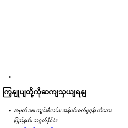
ကြှနျုပျတို့ကိုဆကျသှယျရနျ
အမှတ် ၁၈၊ ကျင်းစီလမ်း၊ အန်ပင်းစက်မှုဇုန်၊ ဟီဘေး
ပြည်နယ်၊ တရုတ်နိုင်ငံ။