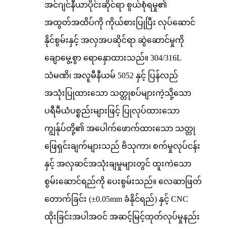
အင်ဂျင်နီယာပိုင်းဆိုင်ရာ စွယ်စုံရမှု၏
အထွတ်အထိပ်ကို ကိုယ်စားပြုပြီး လုပ်ဆောင်
နိုင်စွမ်းနှင့် အလှအပဆိုင်ရာ ဆွဲဆောင်မှုကို
ချောမွေ့စွာ ရောနှောထားသည်။ 304/316L
သံမဏိ၊ အလူမီနီယမ် 5052 နှင့် ပြန်လည်
အသုံးပြုထားသော သတ္တုစပ်များကဲ့သို့သော
ပရီမီယံပစ္စည်းများဖြင့် ပြုလုပ်ထားသော
ကျွန်ုပ်တို့၏ အပေါက်ဖောက်ထားသော သတ္တု
ဖြေရှင်းချက်များသည် ဗိသုကာ၊ စက်မှုလုပ်ငန်း
နှင့် အလှဆင်အသုံးချမှုများတွင် ထူးကဲသော
စွမ်းဆောင်ရည်ကို ပေးစွမ်းသည်။ လေဆာဖြတ်
တောက်ခြင်း (±0.05mm ခံနိုင်ရည်) နှင့် CNC
ထိုးခြင်းအပါအဝင် အဆင့်မြင့်ထုတ်လုပ်မှုနည်း