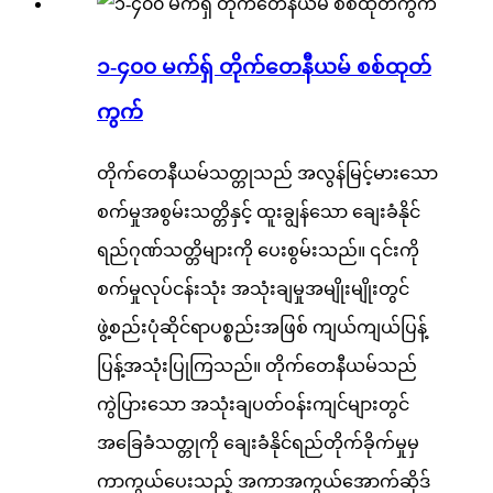
၁-၄၀၀ မက်ရှ် တိုက်တေနီယမ် စစ်ထုတ်
ကွက်
တိုက်တေနီယမ်သတ္တုသည် အလွန်မြင့်မားသော
စက်မှုအစွမ်းသတ္တိနှင့် ထူးချွန်သော ချေးခံနိုင်
ရည်ဂုဏ်သတ္တိများကို ပေးစွမ်းသည်။ ၎င်းကို
စက်မှုလုပ်ငန်းသုံး အသုံးချမှုအမျိုးမျိုးတွင်
ဖွဲ့စည်းပုံဆိုင်ရာပစ္စည်းအဖြစ် ကျယ်ကျယ်ပြန့်
ပြန့်အသုံးပြုကြသည်။ တိုက်တေနီယမ်သည်
ကွဲပြားသော အသုံးချပတ်ဝန်းကျင်များတွင်
အခြေခံသတ္တုကို ချေးခံနိုင်ရည်တိုက်ခိုက်မှုမှ
ကာကွယ်ပေးသည့် အကာအကွယ်အောက်ဆိုဒ်