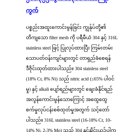
ကွက်
ပစ္စည်းအထူးကောင်းမွန်ခြင်း ကျွန်ုပ်တို့၏
တိကျသော filter mesh ကို ပရီမီယံ 304 နှင့် 316L
stainless steel ဖြင့် ပြုလုပ်ထားပြီး ကြမ်းတမ်း
သောပတ်ဝန်းကျင်များတွင် တာရှည်ခံစေရန်
ဒီဇိုင်းထုတ်ထားပါသည်။ 304 stainless steel
(18% Cr, 8% Ni) သည် nitric acid (≤65% ပါဝင်
မှု) နှင့် alkali ပျော်ရည်များတွင် ချေးခံနိုင်ရည်
အလွန်ကောင်းမွန်သောကြောင့် အထွေထွေ
စက်မှုလုပ်ငန်းစစ်ထုတ်မှုအတွက် သင့်တော်
ပါသည်။ 316L stainless steel (16-18% Cr, 10-
14% Ni, 2-3% Mo) သည် 304 နှင့်နှိုင်းယှဉ်ပါက