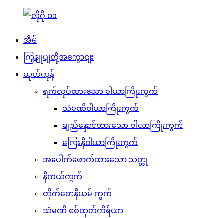
အိမ်
ကြှနျုပျတို့အကွောငျး
ထုတ်ကုန်
ရက်လုပ်ထားသော ဝါယာကြိုးကွက်
သံမဏိဝါယာကြိုးကွက်
ချည်နှောင်ထားသော ဝါယာကြိုးကွက်
ကြေးနီဝါယာကြိုးကွက်
အပေါက်ဖောက်ထားသော သတ္တု
နီကယ်ကွက်
တိုက်တေနီယမ် ကွက်
သံမဏိ စစ်ထုတ်ကိရိယာ