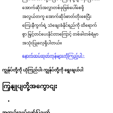
အောက်ဆိုဒ်အလွှာတစ်ခုဖြစ်ပေါ်စေဖို့
အလွယ်တကူ အောက်ဆိုဒ်ဓာတ်တိုးစေပြီး
ကြေးနီကွက်ရဲ့ သံချေးခံနိုင်ရည်ကို ထိရောက်
စွာ မြှင့်တင်ပေးနိုင်တာကြောင့် တစ်ခါတစ်ရံမှာ
အသုံးပြုလေ့ရှိပါတယ်။
နောက်ထပ်ထုတ်ကုန်များကိုကြည့်ပါ
>
ကျွန်ုပ်တို့ကို ယုံကြည်ပါ၊ ကျွန်ုပ်တို့ကို ရွေးချယ်ပါ
ကြှနျုပျတို့အကွောငျး
အကျဉ်းချုပ်ဖော်ပြချက်