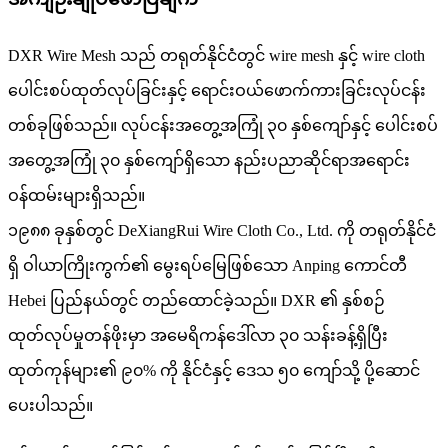
DXR Wire Mesh သည် တရုတ်နိုင်ငံတွင် wire mesh နှင့် wire cloth
ပေါင်းစပ်ထုတ်လုပ်ခြင်းနှင့် ရောင်းဝယ်ဖောက်ကားခြင်းလုပ်ငန်း
တစ်ခုဖြစ်သည်။ လုပ်ငန်းအတွေ့အကြုံ ၃၀ နှစ်ကျော်နှင့် ပေါင်းစပ်
အတွေ့အကြုံ ၃၀ နှစ်ကျော်ရှိသော နည်းပညာဆိုင်ရာအရောင်း
ဝန်ထမ်းများရှိသည်။
၁၉၈၈ ခုနှစ်တွင် DeXiangRui Wire Cloth Co., Ltd. ကို တရုတ်နိုင်ငံ
ရှိ ဝါယာကြိုးကွက်၏ မွေးရပ်မြေဖြစ်သော Anping ကောင်တီ
Hebei ပြည်နယ်တွင် တည်ထောင်ခဲ့သည်။ DXR ၏ နှစ်စဉ်
ထုတ်လုပ်မှုတန်ဖိုးမှာ အမေရိကန်ဒေါ်လာ ၃၀ သန်းခန့်ရှိပြီး
ထုတ်ကုန်များ၏ ၉၀% ကို နိုင်ငံနှင့် ဒေသ ၅၀ ကျော်သို့ ပို့ဆောင်
ပေးပါသည်။