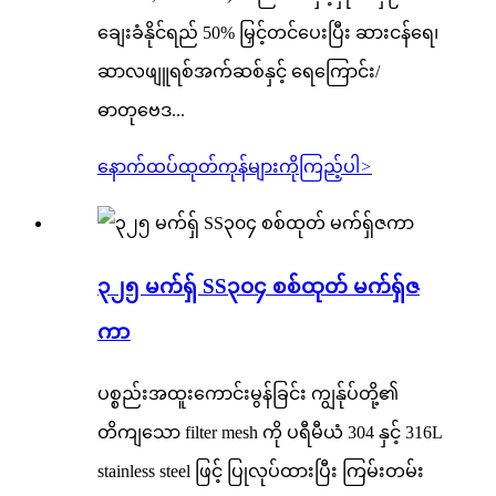
ချေးခံနိုင်ရည် 50% မြှင့်တင်ပေးပြီး ဆားငန်ရေ၊
ဆာလဖျူရစ်အက်ဆစ်နှင့် ရေကြောင်း/
ဓာတုဗေဒ...
နောက်ထပ်ထုတ်ကုန်များကိုကြည့်ပါ
>
၃၂၅ မက်ရှ် SS၃၀၄ စစ်ထုတ် မက်ရှ်ဇ
ကာ
ပစ္စည်းအထူးကောင်းမွန်ခြင်း ကျွန်ုပ်တို့၏
တိကျသော filter mesh ကို ပရီမီယံ 304 နှင့် 316L
stainless steel ဖြင့် ပြုလုပ်ထားပြီး ကြမ်းတမ်း