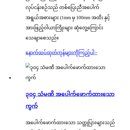
လုပ်ငန်းစဉ်သည် တစ်ပြေးညီအပေါက်
အရွယ်အစားများ (1mm မှ 100mm အထိ) နှင့်
အားဖြည့်ဝါယာကြိုးများ ဆုံတွေ့ကြောင်း
သေချာစေသည်။
နောက်ထပ်ထုတ်ကုန်များကိုကြည့်ပါ
>
၃၀၄ သံမဏိ အပေါက်ဖောက်ထားသော
ကွက်
အပေါက်ဖောက်ထားသော သတ္တုပြားများသည်