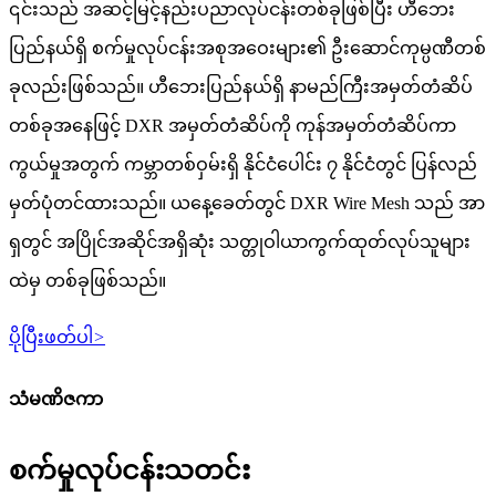
၎င်းသည် အဆင့်မြင့်နည်းပညာလုပ်ငန်းတစ်ခုဖြစ်ပြီး ဟီဘေး
ပြည်နယ်ရှိ စက်မှုလုပ်ငန်းအစုအဝေးများ၏ ဦးဆောင်ကုမ္ပဏီတစ်
ခုလည်းဖြစ်သည်။ ဟီဘေးပြည်နယ်ရှိ နာမည်ကြီးအမှတ်တံဆိပ်
တစ်ခုအနေဖြင့် DXR အမှတ်တံဆိပ်ကို ကုန်အမှတ်တံဆိပ်ကာ
ကွယ်မှုအတွက် ကမ္ဘာတစ်ဝှမ်းရှိ နိုင်ငံပေါင်း ၇ နိုင်ငံတွင် ပြန်လည်
မှတ်ပုံတင်ထားသည်။ ယနေ့ခေတ်တွင် DXR Wire Mesh သည် အာ
ရှတွင် အပြိုင်အဆိုင်အရှိဆုံး သတ္တုဝါယာကွက်ထုတ်လုပ်သူများ
ထဲမှ တစ်ခုဖြစ်သည်။
ပိုပြီးဖတ်ပါ
>
သံမဏိဇကာ
စက်မှုလုပ်ငန်းသတင်း