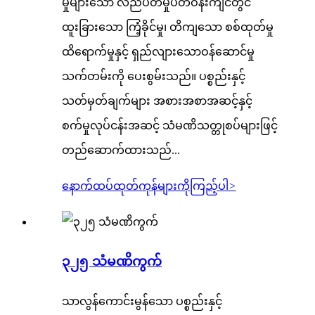
မှုများသော လည်ပတ်မှုပတ်ဝန်းကျင်တွင်
ထူးခြားသော ကြံ့ခိုင်မှု၊ တိကျသော စစ်ထုတ်မှု
ထိရောက်မှုနှင့် ရှည်လျားသောဝန်ဆောင်မှု
သက်တမ်းကို ပေးစွမ်းသည်။ ပစ္စည်းနှင့်
သတ်မှတ်ချက်များ အစားအစာအဆင့်နှင့်
စက်မှုလုပ်ငန်းအဆင့် သံမဏိသတ္တုစပ်များဖြင့်
တည်ဆောက်ထားသည်...
နောက်ထပ်ထုတ်ကုန်များကိုကြည့်ပါ
>
၃၂၅ သံမဏိကွက်
သာလွန်ကောင်းမွန်သော ပစ္စည်းနှင့်