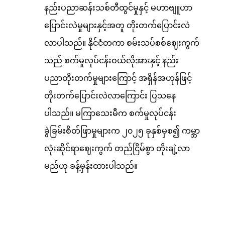
နည်းပညာဆန်းသစ်တီထွင်မှုနှင့် မဟာဗျူဟာ
ပြောင်းလဲမှုများနှင့်အတူ တိုးတက်ပြောင်းလဲ
လာပါသည်။ နိုင်ငံတကာ စမ်းသပ်စစ်ဈေးကွက်
သည် စက်မှုလုပ်ငန်းဝယ်လိုအားနှင့် နည်း
ပညာတိုးတက်မှုများကြောင့် အရှိန်အဟုန်ဖြင့်
တိုးတက်ပြောင်းလဲလာကြောင်း ပြသနေ
ပါသည်။ မကြာသေးမီက စက်မှုလုပ်ငန်း
ခွဲခြမ်းစိတ်ဖြာမှုများက ၂၀၂၅ ခုနှစ်မှစ၍ ကမ္ဘာ
လုံးဆိုင်ရာဈေးကွက် တည်ငြိမ်စွာ တိုးချဲ့လာ
မည်ဟု ခန့်မှန်းထားပါသည်။