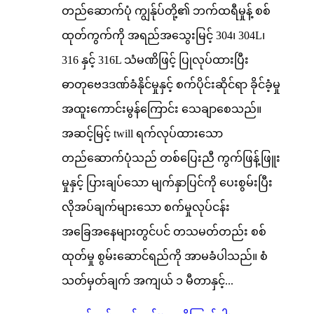
တည်ဆောက်ပုံ ကျွန်ုပ်တို့၏ ဘက်ထရီမှုန့် စစ်
ထုတ်ကွက်ကို အရည်အသွေးမြင့် 304၊ 304L၊
316 နှင့် 316L သံမဏိဖြင့် ပြုလုပ်ထားပြီး
ဓာတုဗေဒဒဏ်ခံနိုင်မှုနှင့် စက်ပိုင်းဆိုင်ရာ ခိုင်ခံ့မှု
အထူးကောင်းမွန်ကြောင်း သေချာစေသည်။
အဆင့်မြင့် twill ရက်လုပ်ထားသော
တည်ဆောက်ပုံသည် တစ်ပြေးညီ ကွက်ဖြန့်ဖြူး
မှုနှင့် ပြားချပ်သော မျက်နှာပြင်ကို ပေးစွမ်းပြီး
လိုအပ်ချက်များသော စက်မှုလုပ်ငန်း
အခြေအနေများတွင်ပင် တသမတ်တည်း စစ်
ထုတ်မှု စွမ်းဆောင်ရည်ကို အာမခံပါသည်။ စံ
သတ်မှတ်ချက် အကျယ် ၁ မီတာနှင့်...