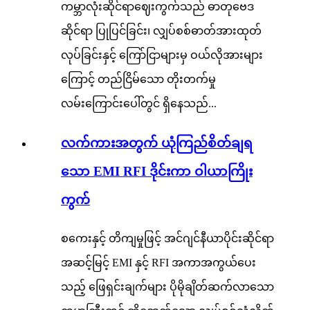
ကမ္ဘာလုံးဆိုင်ရာဈေးကွက်သည် ဓာတုဗေဒ
ဆိုင်ရာ ပြုပြင်ခြင်း၊ လျှပ်စစ်ဓာတ်အားထုတ်
လုပ်ခြင်းနှင့် ကြော်ငြာများမှ ဝယ်လိုအားများ
ကြောင့် တည်ငြိမ်သော တိုးတက်မှု
လမ်းကြောင်းပေါ်တွင် ရှိနေသည်...
လက်ကားအတွက် ယုံကြည်စိတ်ချရ
သော EMI RFI ဒိုင်းကာ ဝါယာကြိုး
ကွက်
စကေးနှင့် တိကျမှုဖြင့် အင်ဂျင်နီယာပိုင်းဆိုင်ရာ
အဆင့်မြင့် EMI နှင့် RFI အကာအကွယ်ပေး
သည့် ဖြေရှင်းချက်များ ပိုမိုချိတ်ဆက်လာသော