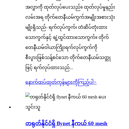
အလွှာကို ထုတ်လုပ်ပေးသည်။ ထုတ်လုပ်မှုနည်း
လမ်းအရ တိုက်တေနီယမ်ကွက်အမျိုးအစားသုံး
မျိုးရှိသည်- ရက်လုပ်ကွက်၊ တံဆိပ်တုံးထား
သောကွက်နှင့် ချဲ့ထွင်ထားသောကွက်။ တိုက်
တေနီယမ်ဝါယာကြိုးရက်လုပ်ကွက်ကို
စီးပွားဖြစ်သန့်စင်သော တိုက်တေနီယမ်သတ္တု
ဖြင့် ရက်လုပ်ထားသည်...
နောက်ထပ်ထုတ်ကုန်များကိုကြည့်ပါ
>
တရုတ်နိုင်ငံရှိ flynet နီကယ် 60 mesh