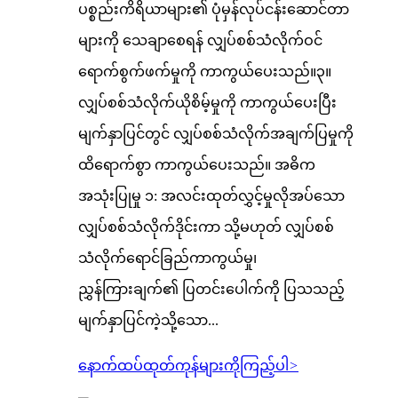
ပစ္စည်းကိရိယာများ၏ ပုံမှန်လုပ်ငန်းဆောင်တာ
များကို သေချာစေရန် လျှပ်စစ်သံလိုက်ဝင်
ရောက်စွက်ဖက်မှုကို ကာကွယ်ပေးသည်။၃။
လျှပ်စစ်သံလိုက်ယိုစိမ့်မှုကို ကာကွယ်ပေးပြီး
မျက်နှာပြင်တွင် လျှပ်စစ်သံလိုက်အချက်ပြမှုကို
ထိရောက်စွာ ကာကွယ်ပေးသည်။ အဓိက
အသုံးပြုမှု ၁: အလင်းထုတ်လွှင့်မှုလိုအပ်သော
လျှပ်စစ်သံလိုက်ဒိုင်းကာ သို့မဟုတ် လျှပ်စစ်
သံလိုက်ရောင်ခြည်ကာကွယ်မှု၊
ညွှန်ကြားချက်၏ ပြတင်းပေါက်ကို ပြသသည့်
မျက်နှာပြင်ကဲ့သို့သော...
နောက်ထပ်ထုတ်ကုန်များကိုကြည့်ပါ
>