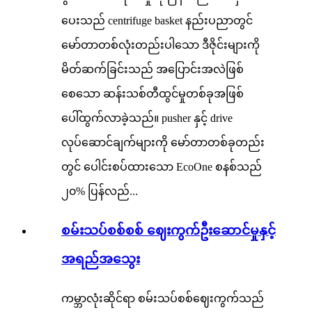
ပေးသည် centrifuge basket နည်းပညာတွင်
မော်တာတစ်လုံးတည်းပါသော ဒီဇိုင်းများကို
မိတ်ဆက်ခြင်းသည် အပြောင်းအလဲဖြစ်
စေသော ဆန်းသစ်တီထွင်မှုတစ်ခုအဖြစ်
ပေါ်ထွက်လာခဲ့သည်။ pusher နှင့် drive
လုပ်ဆောင်ချက်များကို မော်တာတစ်ခုတည်း
တွင် ပေါင်းစပ်ထားသော EcoOne စနစ်သည်
၂၀% ပြန်လည်...
စမ်းသပ်စစ်စစ် ဈေးကွက်ဦးဆောင်မှုနှင့်
အရည်အသွေး
ကမ္ဘာလုံးဆိုင်ရာ စမ်းသပ်စစ်ဈေးကွက်သည်