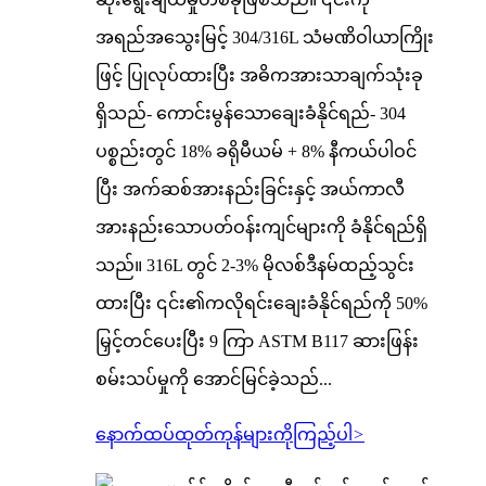
အရည်အသွေးမြင့် 304/316L သံမဏိဝါယာကြိုး
ဖြင့် ပြုလုပ်ထားပြီး အဓိကအားသာချက်သုံးခု
ရှိသည်- ကောင်းမွန်သောချေးခံနိုင်ရည်- 304
ပစ္စည်းတွင် 18% ခရိုမီယမ် + 8% နီကယ်ပါဝင်
ပြီး အက်ဆစ်အားနည်းခြင်းနှင့် အယ်ကာလီ
အားနည်းသောပတ်ဝန်းကျင်များကို ခံနိုင်ရည်ရှိ
သည်။ 316L တွင် 2-3% မိုလစ်ဒီနမ်ထည့်သွင်း
ထားပြီး ၎င်း၏ကလိုရင်းချေးခံနိုင်ရည်ကို 50%
မြှင့်တင်ပေးပြီး 9 ကြာ ASTM B117 ဆားဖြန်း
စမ်းသပ်မှုကို အောင်မြင်ခဲ့သည်...
နောက်ထပ်ထုတ်ကုန်များကိုကြည့်ပါ
>