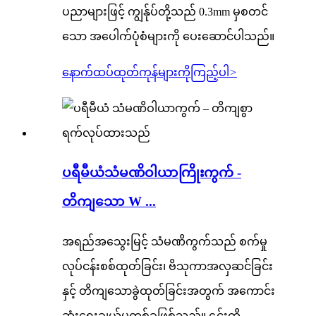
ပညာများဖြင့် ကျွန်ုပ်တို့သည် 0.3mm မှစတင်
သော အပေါက်ပုံစံများကို ပေးဆောင်ပါသည်။
နောက်ထပ်ထုတ်ကုန်များကိုကြည့်ပါ
>
ပရီမီယံသံမဏိဝါယာကြိုးကွက် -
တိကျသော W ...
အရည်အသွေးမြင့် သံမဏိကွက်သည် စက်မှု
လုပ်ငန်းစစ်ထုတ်ခြင်း၊ ဗိသုကာအလှဆင်ခြင်း
နှင့် တိကျသောခွဲထုတ်ခြင်းအတွက် အကောင်း
ဆုံးရွေးချယ်မှုတစ်ခုဖြစ်သည်။ ၎င်းကို