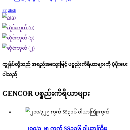
English
ကျွန်ုပ်တို့သည် အရည်အသွေးမြင့် ပစ္စည်းကိရိယာများကို ပံ့ပိုးပေး
ပါသည်
GENCOR ပစ္စည်းကိရိယာများ
၂၀၀/၃၂၅ ကွက် SS၃၁၆ ဝါယာကြိုး