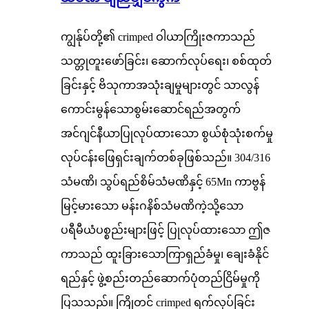
ကျွန်ုပ်တို့၏ crimped ဝါယာကြိုးဇကာသည်
သတ္တုတူးဖော်ခြင်း၊ ဆောက်လုပ်ရေး၊ စစ်ထုတ်
ခြင်းနှင့် ဗိသုကာအသုံးချမှုများတွင် သာလွန်
ကောင်းမွန်သောစွမ်းဆောင်ရည်အတွက်
အင်ဂျင်နီယာပြုလုပ်ထားသော စွယ်စုံသုံးစက်မှု
လုပ်ငန်းဖြေရှင်းချက်တစ်ခုဖြစ်သည်။ 304/316
သံမဏိ၊ သွပ်ရည်စိမ်သံမဏိနှင့် 65Mn ကာဗွန်
မြင့်မားသော မန်းဂနိစ်သံမဏိကဲ့သို့သော
ပရီမီယံပစ္စည်းများဖြင့် ပြုလုပ်ထားသော ဤဇ
ကာသည် ထူးခြားသောကြာရှည်ခံမှု၊ ချေးခံနိုင်
ရည်နှင့် ဖွဲ့စည်းတည်ဆောက်ပုံတည်ငြိမ်မှုကို
ပြသသည်။ ကြိုတင် crimped ရက်လုပ်ခြင်း