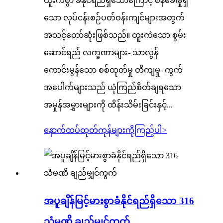
ထူးကဲစွာ ခံနိုင်ရည်ရှိသောကြောင့် စိန်ခေါ်မှုရှိ
သော လုပ်ငန်းစဉ်ပတ်ဝန်းကျင်များအတွက်
အသင့်တော်ဆုံးဖြစ်သည်။ ထူးကဲသော စွမ်း
ဆောင်ရည် လက္ခဏာများ- သာလွန်
ကောင်းမွန်သော စစ်ထုတ်မှု တိကျမှု- ကွက်
အပေါက်များသည် ယုံကြည်စိတ်ချရသော
အမှုန်အမွှားများကို ထိန်းသိမ်းခြင်းနှင့်...
နောက်ထပ်ထုတ်ကုန်များကိုကြည့်ပါ
>
အပူချိန်မြင့်မားစွာခံနိုင်ရည်ရှိသော 316
သံမဏိ ချည်မျှင်ကွက်