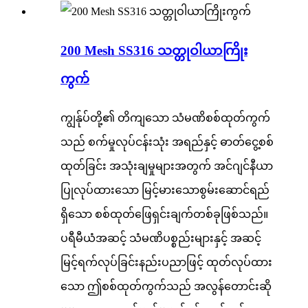
200 Mesh SS316 သတ္တုဝါယာကြိုး
ကွက်
ကျွန်ုပ်တို့၏ တိကျသော သံမဏိစစ်ထုတ်ကွက်
သည် စက်မှုလုပ်ငန်းသုံး အရည်နှင့် ဓာတ်ငွေ့စစ်
ထုတ်ခြင်း အသုံးချမှုများအတွက် အင်ဂျင်နီယာ
ပြုလုပ်ထားသော မြင့်မားသောစွမ်းဆောင်ရည်
ရှိသော စစ်ထုတ်ဖြေရှင်းချက်တစ်ခုဖြစ်သည်။
ပရီမီယံအဆင့် သံမဏိပစ္စည်းများနှင့် အဆင့်
မြင့်ရက်လုပ်ခြင်းနည်းပညာဖြင့် ထုတ်လုပ်ထား
သော ဤစစ်ထုတ်ကွက်သည် အလွန်တောင်းဆို