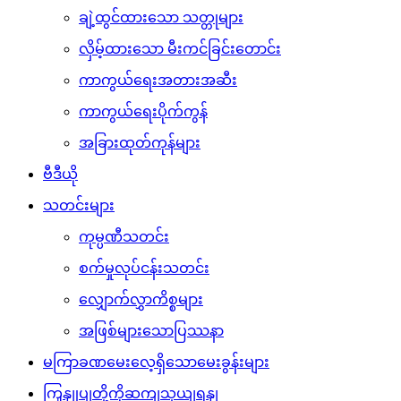
ချဲ့ထွင်ထားသော သတ္တုများ
လှိမ့်ထားသော မီးကင်ခြင်းတောင်း
ကာကွယ်ရေးအတားအဆီး
ကာကွယ်ရေးပိုက်ကွန်
အခြားထုတ်ကုန်များ
ဗီဒီယို
သတင်းများ
ကုမ္ပဏီသတင်း
စက်မှုလုပ်ငန်းသတင်း
လျှောက်လွှာကိစ္စများ
အဖြစ်များသောပြဿနာ
မကြာခဏမေးလေ့ရှိသောမေးခွန်းများ
ကြှနျုပျတို့ကိုဆကျသှယျရနျ