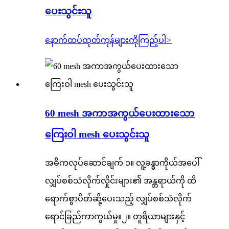
ပေးသွင်းသူ
နောက်ထပ်ထုတ်ကုန်များကိုကြည့်ပါ
>
60 mesh အကာအကွယ်ပေးထားသော
ကြေးဝါ mesh ပေးသွင်းသူ
အဓိကလုပ်ဆောင်ချက် ၁။ လူ့ခန္ဓာကိုယ်အပေါ်
လျှပ်စစ်သံလိုက်လှိုင်းများ၏ အန္တရာယ်ကို ထိ
ရောက်စွာပိတ်ဆို့ပေးသည့် လျှပ်စစ်သံလိုက်
ရောင်ခြည်ကာကွယ်မှု။၂။ တူရိယာများနှင့်