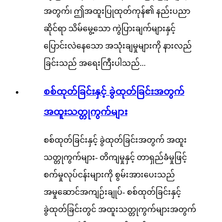
အတွက်၊ ဤအထူးပြုထုတ်ကုန်၏ နည်းပညာ
ဆိုင်ရာ သိမ်မွေ့သော ကွဲပြားချက်များနှင့်
ပြောင်းလဲနေသော အသုံးချမှုများကို နားလည်
ခြင်းသည် အရေးကြီးပါသည်...
စစ်ထုတ်ခြင်းနှင့် ခွဲထုတ်ခြင်းအတွက်
အထူးသတ္တုကွက်များ
စစ်ထုတ်ခြင်းနှင့် ခွဲထုတ်ခြင်းအတွက် အထူး
သတ္တုကွက်များ- တိကျမှုနှင့် တာရှည်ခံမှုဖြင့်
စက်မှုလုပ်ငန်းများကို စွမ်းအားပေးသည်
အမှုဆောင်အကျဉ်းချုပ်- စစ်ထုတ်ခြင်းနှင့်
ခွဲထုတ်ခြင်းတွင် အထူးသတ္တုကွက်များအတွက်