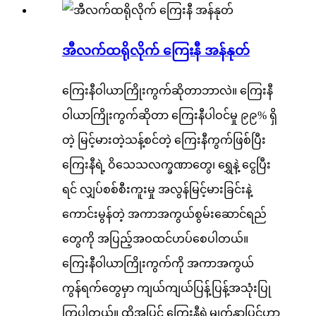
အီလက်ထရိုလိုက် ကြေးနီ အန်နုတ်
ကြေးနီဝါယာကြိုးကွက်ဆိုတာဘာလဲ။ ကြေးနီ
ဝါယာကြိုးကွက်ဆိုတာ ကြေးနီပါဝင်မှု ၉၉% ရှိ
တဲ့ မြင့်မားတဲ့သန့်စင်တဲ့ ကြေးနီကွက်ဖြစ်ပြီး
ကြေးနီရဲ့ ဝိသေသလက္ခဏာတွေ၊ ရွှေနဲ့ ငွေပြီး
ရင် လျှပ်စစ်စီးကူးမှု အလွန်မြင့်မားခြင်းနဲ့
ကောင်းမွန်တဲ့ အကာအကွယ်စွမ်းဆောင်ရည်
တွေကို အပြည့်အဝထင်ဟပ်စေပါတယ်။
ကြေးနီဝါယာကြိုးကွက်ကို အကာအကွယ်
ကွန်ရက်တွေမှာ ကျယ်ကျယ်ပြန့်ပြန့်အသုံးပြု
ကြပါတယ်။ ထို့အပြင် ကြေးနီရဲ့မျက်နှာပြင်ဟာ