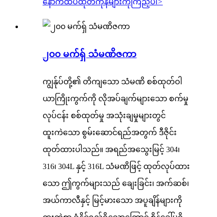
နောက်ထပ်ထုတ်ကုန်များကိုကြည့်ပါ
>
၂၀၀ မက်ရှ် သံမဏိဇကာ
ကျွန်ုပ်တို့၏ တိကျသော သံမဏိ စစ်ထုတ်ဝါ
ယာကြိုးကွက်ကို လိုအပ်ချက်များသော စက်မှု
လုပ်ငန်း စစ်ထုတ်မှု အသုံးချမှုများတွင်
ထူးကဲသော စွမ်းဆောင်ရည်အတွက် ဒီဇိုင်း
ထုတ်ထားပါသည်။ အရည်အသွေးမြင့် 304၊
316၊ 304L နှင့် 316L သံမဏိဖြင့် ထုတ်လုပ်ထား
သော ဤကွက်များသည် ချေးခြင်း၊ အက်ဆစ်၊
အယ်ကာလီနှင့် မြင့်မားသော အပူချိန်များကို