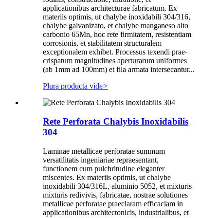
applicationibus architecturae fabricatum. Ex
materiis optimis, ut chalybe inoxidabili 304/316,
chalybe galvanizato, et chalybe manganeso alto
carbonio 65Mn, hoc rete firmitatem, resistentiam
corrosionis, et stabilitatem structuralem
exceptionalem exhibet. Processus texendi prae-
crispatum magnitudines aperturarum uniformes
(ab 1mm ad 100mm) et fila armata intersecantur...
Plura producta vide
>
Rete Perforata Chalybis Inoxidabilis
304
Laminae metallicae perforatae summum
versatilitatis ingeniariae repraesentant,
functionem cum pulchritudine eleganter
miscentes. Ex materiis optimis, ut chalybe
inoxidabili 304/316L, aluminio 5052, et mixturis
mixturis redivivis, fabricatae, nostrae solutiones
metallicae perforatae praeclaram efficaciam in
applicationibus architectonicis, industrialibus, et