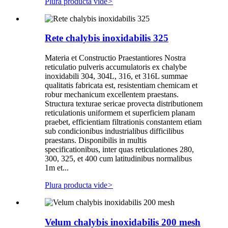
Plura producta vide
>
Rete chalybis inoxidabilis 325
Materia et Constructio Praestantiores Nostra
reticulatio pulveris accumulatoris ex chalybe
inoxidabili 304, 304L, 316, et 316L summae
qualitatis fabricata est, resistentiam chemicam et
robur mechanicum excellentem praestans.
Structura texturae sericae provecta distributionem
reticulationis uniformem et superficiem planam
praebet, efficientiam filtrationis constantem etiam
sub condicionibus industrialibus difficilibus
praestans. Disponibilis in multis
specificationibus, inter quas reticulationes 280,
300, 325, et 400 cum latitudinibus normalibus
1m et...
Plura producta vide
>
Velum chalybis inoxidabilis 200 mesh