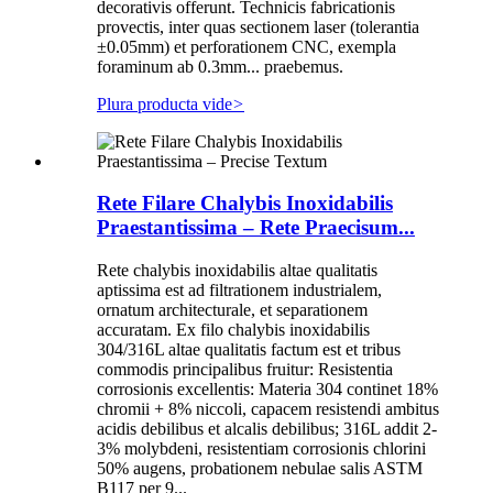
decorativis offerunt. Technicis fabricationis
provectis, inter quas sectionem laser (tolerantia
±0.05mm) et perforationem CNC, exempla
foraminum ab 0.3mm... praebemus.
Plura producta vide
>
Rete Filare Chalybis Inoxidabilis
Praestantissima – Rete Praecisum...
Rete chalybis inoxidabilis altae qualitatis
aptissima est ad filtrationem industrialem,
ornatum architecturale, et separationem
accuratam. Ex filo chalybis inoxidabilis
304/316L altae qualitatis factum est et tribus
commodis principalibus fruitur: Resistentia
corrosionis excellentis: Materia 304 continet 18%
chromii + 8% niccoli, capacem resistendi ambitus
acidis debilibus et alcalis debilibus; 316L addit 2-
3% molybdeni, resistentiam corrosionis chlorini
50% augens, probationem nebulae salis ASTM
B117 per 9...