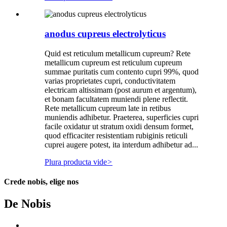
anodus cupreus electrolyticus
Quid est reticulum metallicum cupreum? Rete
metallicum cupreum est reticulum cupreum
summae puritatis cum contento cupri 99%, quod
varias proprietates cupri, conductivitatem
electricam altissimam (post aurum et argentum),
et bonam facultatem muniendi plene reflectit.
Rete metallicum cupreum late in retibus
muniendis adhibetur. Praeterea, superficies cupri
facile oxidatur ut stratum oxidi densum formet,
quod efficaciter resistentiam rubiginis reticuli
cuprei augere potest, ita interdum adhibetur ad...
Plura producta vide
>
Crede nobis, elige nos
De Nobis