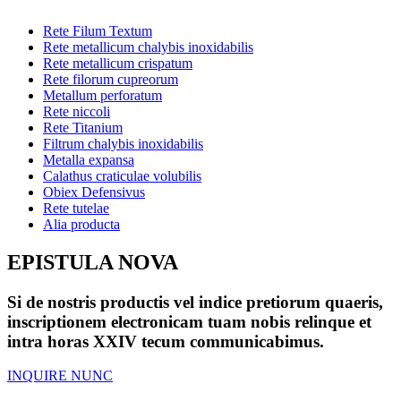
Rete Filum Textum
Rete metallicum chalybis inoxidabilis
Rete metallicum crispatum
Rete filorum cupreorum
Metallum perforatum
Rete niccoli
Rete Titanium
Filtrum chalybis inoxidabilis
Metalla expansa
Calathus craticulae volubilis
Obiex Defensivus
Rete tutelae
Alia producta
EPISTULA NOVA
Si de nostris productis vel indice pretiorum quaeris,
inscriptionem electronicam tuam nobis relinque et
intra horas XXIV tecum communicabimus.
INQUIRE NUNC