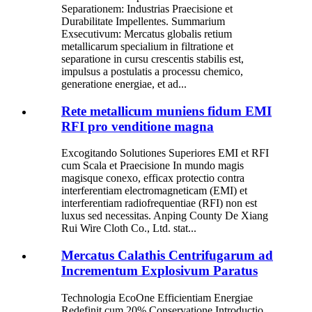
Separationem: Industrias Praecisione et
Durabilitate Impellentes. Summarium
Exsecutivum: Mercatus globalis retium
metallicarum specialium in filtratione et
separatione in cursu crescentis stabilis est,
impulsus a postulatis a processu chemico,
generatione energiae, et ad...
Rete metallicum muniens fidum EMI
RFI pro venditione magna
Excogitando Solutiones Superiores EMI et RFI
cum Scala et Praecisione In mundo magis
magisque conexo, efficax protectio contra
interferentiam electromagneticam (EMI) et
interferentiam radiofrequentiae (RFI) non est
luxus sed necessitas. Anping County De Xiang
Rui Wire Cloth Co., Ltd. stat...
Mercatus Calathis Centrifugarum ad
Incrementum Explosivum Paratus
Technologia EcoOne Efficientiam Energiae
Redefinit cum 20% Conservatione Introductio