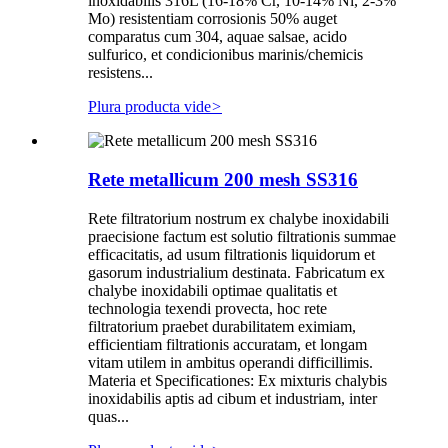
inoxidabilis 316L (16-18% Cr, 10-14% Ni, 2-3%
Mo) resistentiam corrosionis 50% auget
comparatus cum 304, aquae salsae, acido
sulfurico, et condicionibus marinis/chemicis
resistens...
Plura producta vide
>
Rete metallicum 200 mesh SS316
Rete filtratorium nostrum ex chalybe inoxidabili
praecisione factum est solutio filtrationis summae
efficacitatis, ad usum filtrationis liquidorum et
gasorum industrialium destinata. Fabricatum ex
chalybe inoxidabili optimae qualitatis et
technologia texendi provecta, hoc rete
filtratorium praebet durabilitatem eximiam,
efficientiam filtrationis accuratam, et longam
vitam utilem in ambitus operandi difficillimis.
Materia et Specificationes: Ex mixturis chalybis
inoxidabilis aptis ad cibum et industriam, inter
quas...