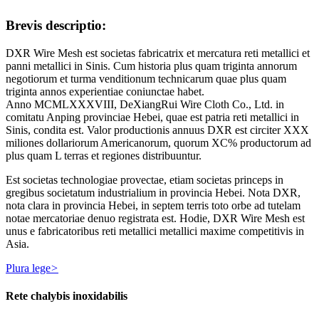
Brevis descriptio:
DXR Wire Mesh est societas fabricatrix et mercatura reti metallici et
panni metallici in Sinis. Cum historia plus quam triginta annorum
negotiorum et turma venditionum technicarum quae plus quam
triginta annos experientiae coniunctae habet.
Anno MCMLXXXVIII, DeXiangRui Wire Cloth Co., Ltd. in
comitatu Anping provinciae Hebei, quae est patria reti metallici in
Sinis, condita est. Valor productionis annuus DXR est circiter XXX
miliones dollariorum Americanorum, quorum XC% productorum ad
plus quam L terras et regiones distribuuntur.
Est societas technologiae provectae, etiam societas princeps in
gregibus societatum industrialium in provincia Hebei. Nota DXR,
nota clara in provincia Hebei, in septem terris toto orbe ad tutelam
notae mercatoriae denuo registrata est. Hodie, DXR Wire Mesh est
unus e fabricatoribus reti metallici metallici maxime competitivis in
Asia.
Plura lege
>
Rete chalybis inoxidabilis