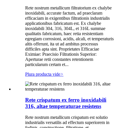
Rete nostrum metallicum filtratorium ex chalybe
inoxidabili, accurate factum, ad praeclaram
efficaciam in exigentibus filtrationis industrialis
applicationibus fabricatum est. Ex chalybe
inoxidabili 304, 316, 304L, et 316L summae
qualitatis fabricatum, haec retia resistentiam
egregiam corrosioni, acidis, alcali, et temperaturis
altis offerunt, ita ut ad ambitus processus
difficiles apta sint. Proprietates Efficaciae
Eximiae: Praecisio Filtrationis Superior:
Aperturae retii constantes retentionem
particularum certam et...
Plura producta vide
>
Rete crispatum ex ferro inoxidabili
316, altae temperaturae resistens
Rete nostrum metallicum crispatum est solutio
industrialis versatilis ad effectum superiorem in
fodinis, constructione, filtratione, et