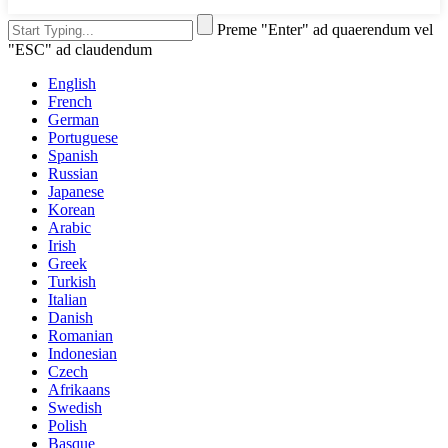
Preme "Enter" ad quaerendum vel
"ESC" ad claudendum
English
French
German
Portuguese
Spanish
Russian
Japanese
Korean
Arabic
Irish
Greek
Turkish
Italian
Danish
Romanian
Indonesian
Czech
Afrikaans
Swedish
Polish
Basque