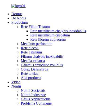
Domus
De Nobis
Productum
Rete Filum Textum
Rete metallicum chalybis inoxidabilis
Rete metallicum crispatum
Rete filorum cupreorum
Metallum perforatum
Rete niccoli
Rete Titanium
Filtrum chalybis inoxidabilis
Metalla expansa
Calathus craticulae volubilis
Obiex Defensivus
Rete tutelae
Alia producta
Video
Nuntii
Nuntii Societatis
Nuntii Industriae
Casus Applicationis
Problema Commune