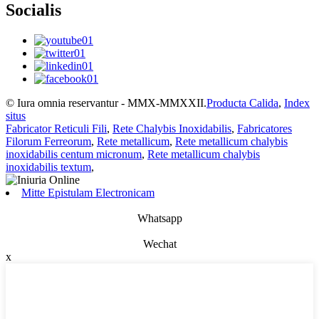
Socialis
© Iura omnia reservantur - MMX-MMXXII.
Producta Calida
,
Index
situs
Fabricator Reticuli Fili
,
Rete Chalybis Inoxidabilis
,
Fabricatores
Filorum Ferreorum
,
Rete metallicum
,
Rete metallicum chalybis
inoxidabilis centum micronum
,
Rete metallicum chalybis
inoxidabilis textum
,
Mitte Epistulam Electronicam
Whatsapp
Wechat
x