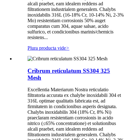
alcali praebet, eam idealem reddens ad
filtrationem industrialem generalem. Chalybs
inoxidabilis 316L (16-18% Cr, 10-14% Ni, 2-3%
Mo) resistentiam corrosionis 50% auget
comparatus cum 304, aquae salsae, acido
sulfurico, et condicionibus marinis/chemicis
resistens...
Plura producta vide
>
Cribrum reticulatum SS304 325
Mesh
Excellentia Materiarum Nostra reticulatio
filtratoria accurata ex chalybe inoxidabili 304 et
316L optimae qualitatis fabricata est, ad
firmitatem in condicionibus asperis designata.
Chalybs inoxidabilis 304 (18% Cr, 8% Ni)
praeclaram resistentiam corrosionis in acido
nitrico (≤65% concentratione) et solutionibus
alcali praebet, eam idealem reddens ad
filtrationem industrialem generalem. Chalybs