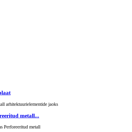
plaat
eeritud metall...