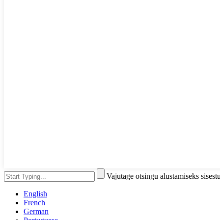
Vajutage otsingu alustamiseks sises
English
French
German