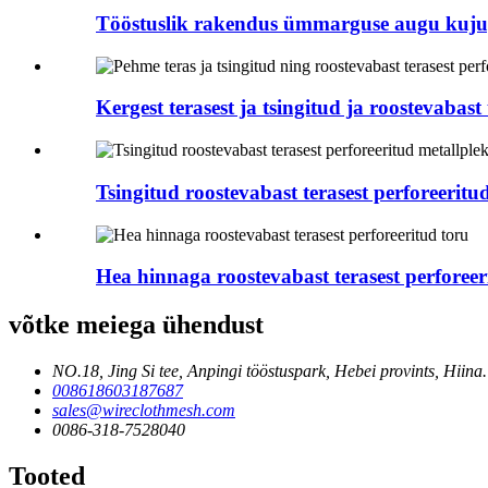
Tööstuslik rakendus ümmarguse augu kujuga
Kergest terasest ja tsingitud ja roostevabast t
Tsingitud roostevabast terasest perforeeritud
Hea hinnaga roostevabast terasest perforeer
võtke meiega ühendust
NO.18, Jing Si tee, Anpingi tööstuspark, Hebei provints, Hiina.
008618603187687
sales@wireclothmesh.com
0086-318-7528040
Tooted