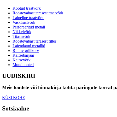
Kootud traatvõrk
Roostevabast terasest traatvõrk
Laineline traatvõrk
Vasktraatvõrk
Perforeeritud metall
Nikkelvõrk
Titaanvõrk
Roostevabast terasest filter
Laiendatud metallid
Rulluv grillkorv
Kaitsebarjäär
Kaitsevõrk
Muud tooted
UUDISKIRI
Meie toodete või hinnakirja kohta päringute korral p
KÜSI KOHE
Sotsiaalne