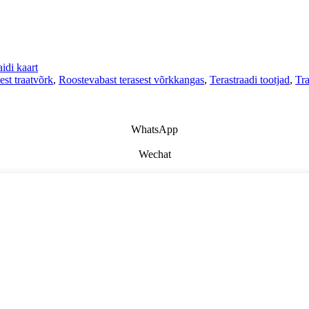
aidi kaart
est traatvõrk
,
Roostevabast terasest võrkkangas
,
Terastraadi tootjad
,
Tra
WhatsApp
Wechat