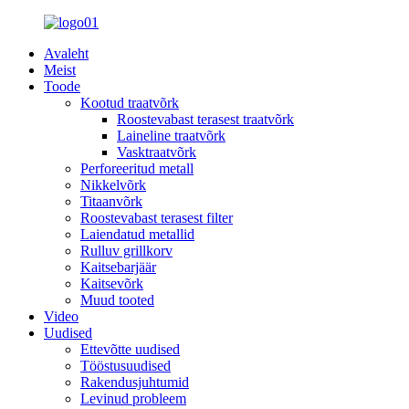
Avaleht
Meist
Toode
Kootud traatvõrk
Roostevabast terasest traatvõrk
Laineline traatvõrk
Vasktraatvõrk
Perforeeritud metall
Nikkelvõrk
Titaanvõrk
Roostevabast terasest filter
Laiendatud metallid
Rulluv grillkorv
Kaitsebarjäär
Kaitsevõrk
Muud tooted
Video
Uudised
Ettevõtte uudised
Tööstusuudised
Rakendusjuhtumid
Levinud probleem