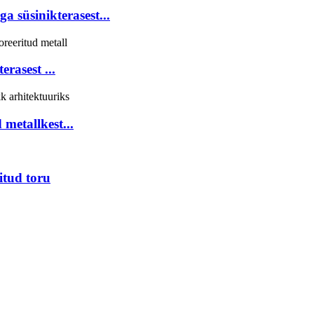
 süsinikterasest...
erasest ...
 metallkest...
itud toru