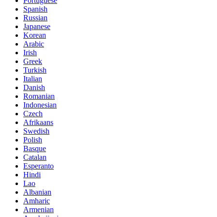
Portuguese
Spanish
Russian
Japanese
Korean
Arabic
Irish
Greek
Turkish
Italian
Danish
Romanian
Indonesian
Czech
Afrikaans
Swedish
Polish
Basque
Catalan
Esperanto
Hindi
Lao
Albanian
Amharic
Armenian