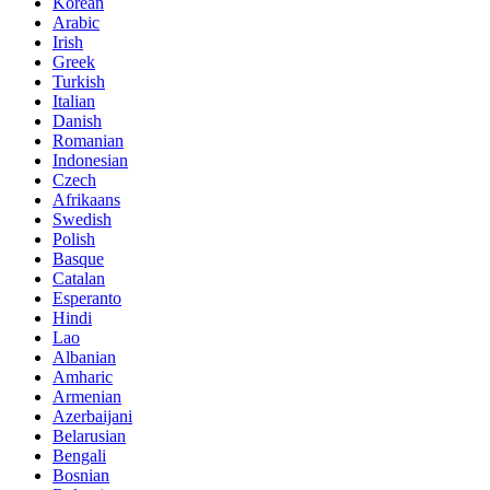
Korean
Arabic
Irish
Greek
Turkish
Italian
Danish
Romanian
Indonesian
Czech
Afrikaans
Swedish
Polish
Basque
Catalan
Esperanto
Hindi
Lao
Albanian
Amharic
Armenian
Azerbaijani
Belarusian
Bengali
Bosnian