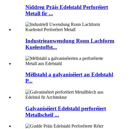
Niddreg Präis Edelstahl Perforéiert
Metall fir ...
Industrieanwendung Ronn Lachform
Kuelestoffst...
Mëllstahl a galvaniséiert an Edelstahl
P...
Galvaniséiert Edelstahl perforéiert
Metallscheif ...