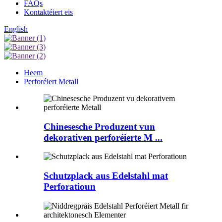
FAQs
Kontaktéiert eis
English
Heem
Perforéiert Metall
Chinesesche Produzent vun
dekorativen perforéierte M ...
Schutzplack aus Edelstahl mat
Perforatioun