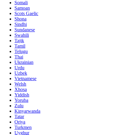
Somali
Samoan
Scots Gaelic
Shona
Sindhi
Sundanese
Swahili
Tajik
Tamil
Telugu
Thai
Ukrainian
Urdu
Uzbek
Vietnamese
Welsh
Xhosa
Yiddish
Yoruba
Zulu
Kinyarwanda
Tatar
Oriya
Turkmen
Uyghur