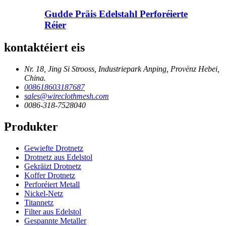
Gudde Präis Edelstahl Perforéierte
Réier
kontaktéiert eis
Nr. 18, Jing Si Strooss, Industriepark Anping, Provënz Hebei,
China.
008618603187687
sales@wireclothmesh.com
0086-318-7528040
Produkter
Gewiefte Drotnetz
Drotnetz aus Edelstol
Gekräizt Drotnetz
Koffer Drotnetz
Perforéiert Metall
Nickel-Netz
Titannetz
Filter aus Edelstol
Gespannte Metaller