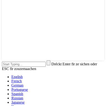
Dréckt Enter fir ze sichen oder
ESC fir zouzemaachen
English
French
German
Portuguese
Spanish
Russian
Japanese