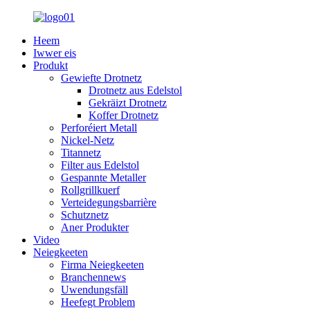
Heem
Iwwer eis
Produkt
Gewiefte Drotnetz
Drotnetz aus Edelstol
Gekräizt Drotnetz
Koffer Drotnetz
Perforéiert Metall
Nickel-Netz
Titannetz
Filter aus Edelstol
Gespannte Metaller
Rollgrillkuerf
Verteidegungsbarrière
Schutznetz
Aner Produkter
Video
Neiegkeeten
Firma Neiegkeeten
Branchennews
Uwendungsfäll
Heefegt Problem