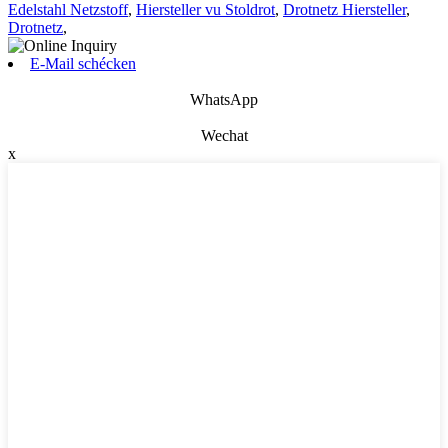
Edelstahl Netzstoff
,
Hiersteller vu Stoldrot
,
Drotnetz Hiersteller
,
Drotnetz
,
E-Mail schécken
WhatsApp
Wechat
x