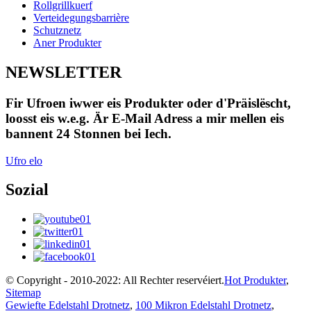
Rollgrillkuerf
Verteidegungsbarrière
Schutznetz
Aner Produkter
NEWSLETTER
Fir Ufroen iwwer eis Produkter oder d'Präislëscht,
loosst eis w.e.g. Är E-Mail Adress a mir mellen eis
bannent 24 Stonnen bei Iech.
Ufro elo
Sozial
© Copyright - 2010-2022: All Rechter reservéiert.
Hot Produkter
,
Sitemap
Gewiefte Edelstahl Drotnetz
,
100 Mikron Edelstahl Drotnetz
,