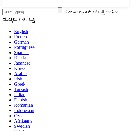
ಹುಡುಕಲು ಎಂಟರ್ ಒತ್ತಿ ಅಥವಾ
ಮುಚ್ಚಲು ESC ಒತ್ತಿ
English
French
German
Portuguese
Spanish
Russian
Japanese
Korean
Arabic
Irish
Greek
Turkish
Italian
Danish
Romanian
Indonesian
Czech
Afrikaans
Swedish