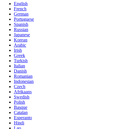
English
French
German
Portuguese
Spanish
Russian
Japanese
Korean
Arabic
Irish
Greek
Turkish
Italian
Danish
Romanian
Indonesian
Czech
Afrikaans
Swedish
Polish
Basque
Catalan
Esperanto
Hindi
Lao