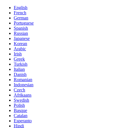
English
French
German
Portuguese
Spanish
Russian
Japanese
Korean
Arabic
Irish
Greek
Turkish
Italian
Danish
Romanian
Indonesian
Czech
Afrikaans
Swedish
Polish
Basque
Catalan
Esperanto
Hindi