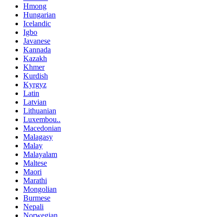
Hmong
Hungarian
Icelandic
Igbo
Javanese
Kannada
Kazakh
Khmer
Kurdish
Kyrgyz
Latin
Latvian
Lithuanian
Luxembou..
Macedonian
Malagasy
Malay
Malayalam
Maltese
Maori
Marathi
Mongolian
Burmese
Nepali
Norwegian