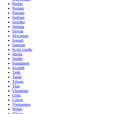
Pashto
Persian
Punjabi
Serbian
Sesotho
Sinhala
Slovak
Slovenian
Somali
Samoan
Scots Gaelic
Shona
Sindhi
Sundanese
Swahili
Tajik
Tamil
Telugu
Thai
Ukrainian
Urdu
Uzbek
Vietnamese
Welsh
Xhosa