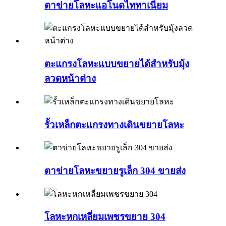
ตาข่ายโลหะแอโนดไททาเนียม
ตะแกรงโลหะแบบขยายได้สำหรับมุ้ง
ลวดหน้าต่าง
รั้วเหล็กตะแกรงทางเดินขยายโลหะ
ตาข่ายโลหะขยายรูเล็ก 304 ขายส่ง
โลหะหกเหลี่ยมเพชรขยาย 304