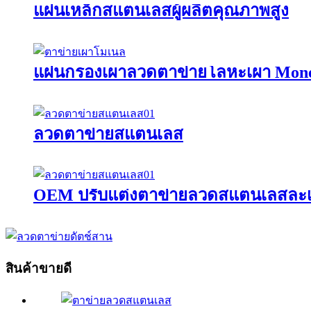
แผ่นเหล็กสแตนเลสผู้ผลิตคุณภาพสูง
แผ่นกรองเผาลวดตาข่ายโลหะเผา Monel
ลวดตาข่ายสแตนเลส
OEM ปรับแต่งตาข่ายลวดสแตนเลสละเ
สินค้าขายดี