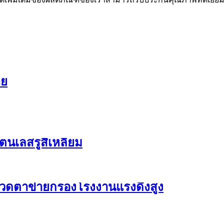
าย
นเลสรูสี่เหลี่ยม
ลวดตาข่ายกรองโรงงานแรงดึงสูง