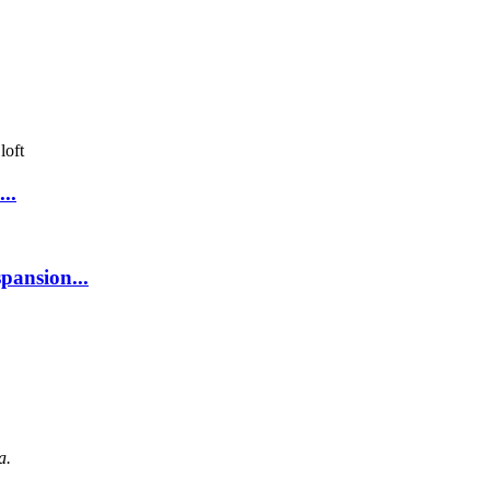
..
pansion...
a.