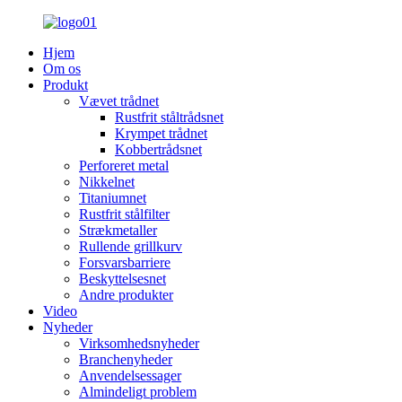
Hjem
Om os
Produkt
Vævet trådnet
Rustfrit ståltrådsnet
Krympet trådnet
Kobbertrådsnet
Perforeret metal
Nikkelnet
Titaniumnet
Rustfrit stålfilter
Strækmetaller
Rullende grillkurv
Forsvarsbarriere
Beskyttelsesnet
Andre produkter
Video
Nyheder
Virksomhedsnyheder
Branchenyheder
Anvendelsessager
Almindeligt problem