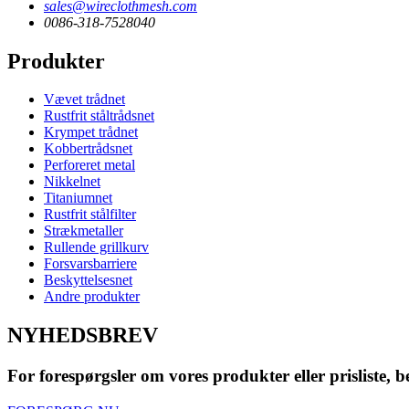
sales@wireclothmesh.com
0086-318-7528040
Produkter
Vævet trådnet
Rustfrit ståltrådsnet
Krympet trådnet
Kobbertrådsnet
Perforeret metal
Nikkelnet
Titaniumnet
Rustfrit stålfilter
Strækmetaller
Rullende grillkurv
Forsvarsbarriere
Beskyttelsesnet
Andre produkter
NYHEDSBREV
For forespørgsler om vores produkter eller prisliste, be