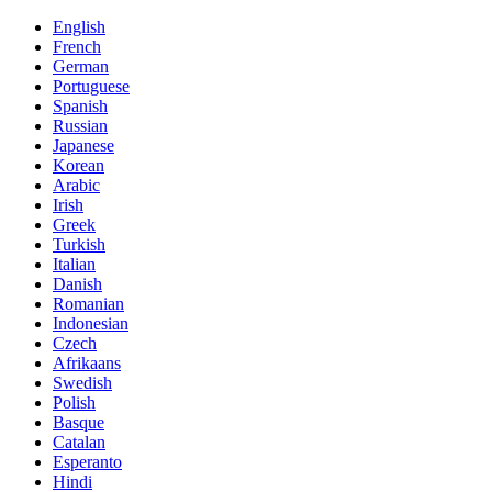
English
French
German
Portuguese
Spanish
Russian
Japanese
Korean
Arabic
Irish
Greek
Turkish
Italian
Danish
Romanian
Indonesian
Czech
Afrikaans
Swedish
Polish
Basque
Catalan
Esperanto
Hindi