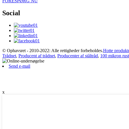
FORESPØRG NU
Social
© Ophavsret - 2010-2022: Alle rettigheder forbeholdes.
Hotte produkt
Trådnet
,
Producent af trådnet
,
Producenter af ståltråd
,
100 mikron rustf
Send e-mail
x