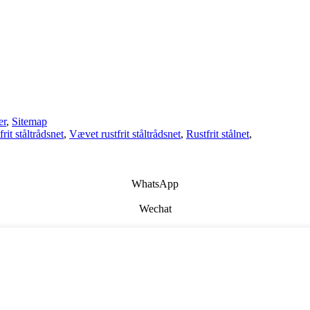
er
,
Sitemap
rit ståltrådsnet
,
Vævet rustfrit ståltrådsnet
,
Rustfrit stålnet
,
WhatsApp
Wechat