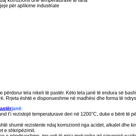
daj korrozionit dhe temperaturave të larta
itjeje për aplikime industriale
ke përdorur tela nikeli të pastër. Këto tela janë të endura së bas
isorë. Rrjeta është e disponueshme në madhësi dhe forma të ndr
pastër
janë:
nd t’i rezistojë temperaturave deri në 1200°C, duke e bërë të p
 është shumë rezistente ndaj korrozionit nga acidet, alkalet dhe k
et e shkripëzimit.
të dhe e qëndrueshme, me veti të mira mekanike që sigurojnë ruajt