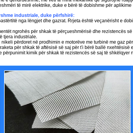
çueshmëri të mirë elektrike, duke e bërë të dobishme për aplikime 
ryshme industriale, duke përfshirë:
apastërtitë nga lëngjet dhe gazrat. Rrjeta është veçanërisht e do
lementët ngrohës për shkak të përçueshmërisë dhe rezistencës së
 tjera industriale.
eli nikeli përdoret në prodhimin e motorëve me turbinë me gaz pë
raketa për shkak të aftësisë së saj për t'i bërë ballë nxehtësisë
t e përpunimit kimik për shkak të rezistencës së saj të shkëlqyer