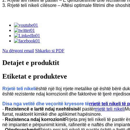
2. Rrjetë teli nikeli të pastër – E qëndrueshme dhe rezistente n
3. Rrjetë teli nikeli cilësore – Aftësi optimale filtrimi dhe shosh
Na dërgoni email
Shkarko si PDF
Detajet e produktit
Etiketat e produkteve
Rrjetë teli nikeli
është një lloj rrjete metalike që është bërë du
është rezistente ndaj korrozionit dhe faktorëve të tjerë mjed
Disa nga vetitë dhe veçoritë kryesore të
rrjetë teli nikeli të 
-
Rezistencë e lartë ndaj nxehtësisë
I pastër
rrjetë teli nikeli
Mu
furrat, reaktorët kimikë dhe aplikimet hapësinore.
-
Rezistenca ndaj korrozionit
Rrjeta prej teli nikeli të pastër
në impiantet e përpunimit kimik, rafineritë e naftës dhe impiant
-
Qëndrueshmëri
Rrjeta prej teli nikeli të pastër është e for