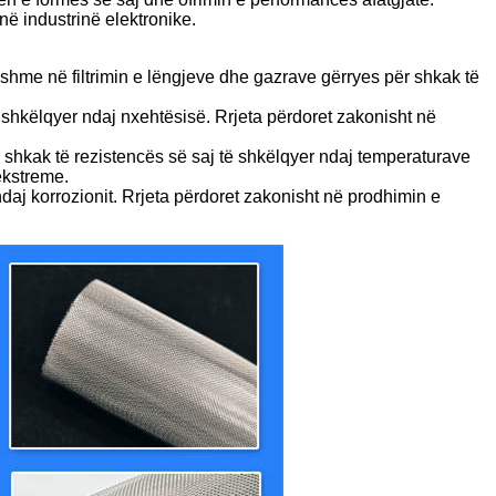
në industrinë elektronike.
bishme në filtrimin e lëngjeve dhe gazrave gërryes për shkak të
 shkëlqyer ndaj nxehtësisë. Rrjeta përdoret zakonisht në
r shkak të rezistencës së saj të shkëlqyer ndaj temperaturave
 ekstreme.
 ndaj korrozionit. Rrjeta përdoret zakonisht në prodhimin e