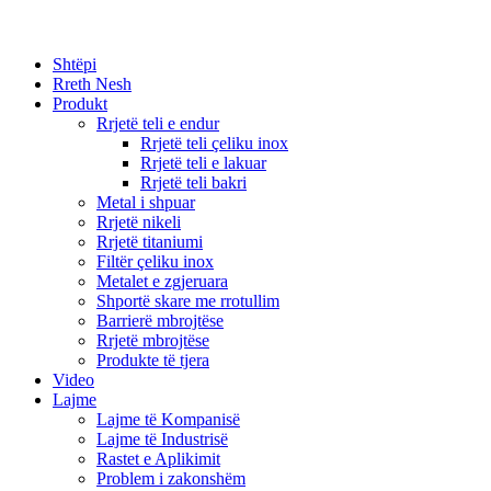
Shtëpi
Rreth Nesh
Produkt
Rrjetë teli e endur
Rrjetë teli çeliku inox
Rrjetë teli e lakuar
Rrjetë teli bakri
Metal i shpuar
Rrjetë nikeli
Rrjetë titaniumi
Filtër çeliku inox
Metalet e zgjeruara
Shportë skare me rrotullim
Barrierë mbrojtëse
Rrjetë mbrojtëse
Produkte të tjera
Video
Lajme
Lajme të Kompanisë
Lajme të Industrisë
Rastet e Aplikimit
Problem i zakonshëm