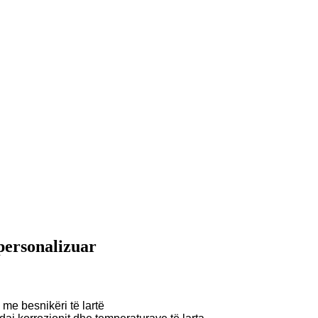
 personalizuar
ë me besnikëri të lartë