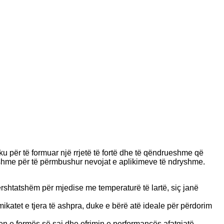
hku për të formuar një rrjetë të fortë dhe të qëndrueshme që
yshme për të përmbushur nevojat e aplikimeve të ndryshme.
ërshtatshëm për mjedise me temperaturë të lartë, siç janë
imikatet e tjera të ashpra, duke e bërë atë ideale për përdorim
jen e formës së saj dhe ofrimin e performancës afatgjatë.