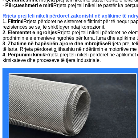
-
Përçueshmëri e mirë
Rrjeta prej teli nikeli të pastër ka për
Rrjeta prej teli nikeli përdoret zakonisht në aplikime të nd
1. Filtrimi
Rrjeta përdoret në sistemet e filtrimit për të hequr p
rezistencës së saj të shkëlqyer ndaj korrozionit.
2. Elementet e ngrohjes
Rrjeta prej teli nikeli përdoret në e
prodhimin e elementëve ngrohës për furra, furra dhe aplikime të
3. Zbatime në hapësirën ajrore dhe mbrojtëse
Rrjeta prej t
të larta. Rrjeta përdoret gjithashtu në ndërtimin e motorëve me 
4. Përpunimi kimik
Rrjeta prej teli nikeli përdoret në aplikime
kimikateve dhe proceseve të tjera industriale.