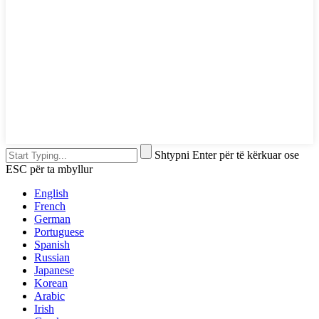
Shtypni Enter për të kërkuar ose
ESC për ta mbyllur
English
French
German
Portuguese
Spanish
Russian
Japanese
Korean
Arabic
Irish