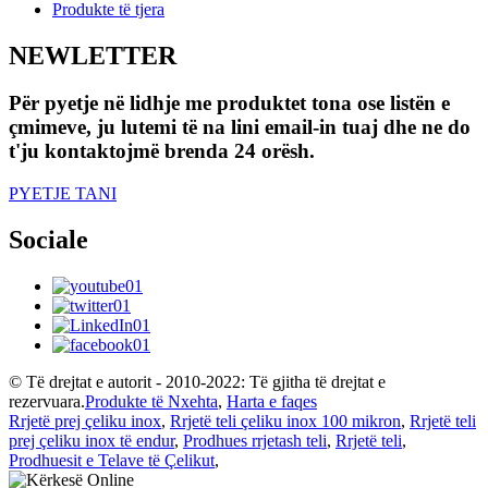
Produkte të tjera
NEWLETTER
Për pyetje në lidhje me produktet tona ose listën e
çmimeve, ju lutemi të na lini email-in tuaj dhe ne do
t'ju kontaktojmë brenda 24 orësh.
PYETJE TANI
Sociale
© Të drejtat e autorit - 2010-2022: Të gjitha të drejtat e
rezervuara.
Produkte të Nxehta
,
Harta e faqes
Rrjetë prej çeliku inox
,
Rrjetë teli çeliku inox 100 mikron
,
Rrjetë teli
prej çeliku inox të endur
,
Prodhues rrjetash teli
,
Rrjetë teli
,
Prodhuesit e Telave të Çelikut
,