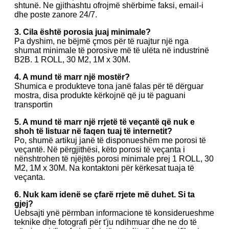
shtunë. Ne gjithashtu ofrojmë shërbime faksi, email-i
dhe poste zanore 24/7.
3. Cila është porosia juaj minimale?
Pa dyshim, ne bëjmë çmos për të ruajtur një nga
shumat minimale të porosive më të ulëta në industrinë
B2B. 1 ROLL, 30 M2, 1M x 30M.
4. A mund të marr një mostër?
Shumica e produkteve tona janë falas për të dërguar
mostra, disa produkte kërkojnë që ju të paguani
transportin
5. A mund të marr një rrjetë të veçantë që nuk e
shoh të listuar në faqen tuaj të internetit?
Po, shumë artikuj janë të disponueshëm me porosi të
veçantë. Në përgjithësi, këto porosi të veçanta i
nënshtrohen të njëjtës porosi minimale prej 1 ROLL, 30
M2, 1M x 30M. Na kontaktoni për kërkesat tuaja të
veçanta.
6. Nuk kam idenë se çfarë rrjete më duhet. Si ta
gjej?
Uebsajti ynë përmban informacione të konsiderueshme
teknike dhe fotografi për t'ju ndihmuar dhe ne do të