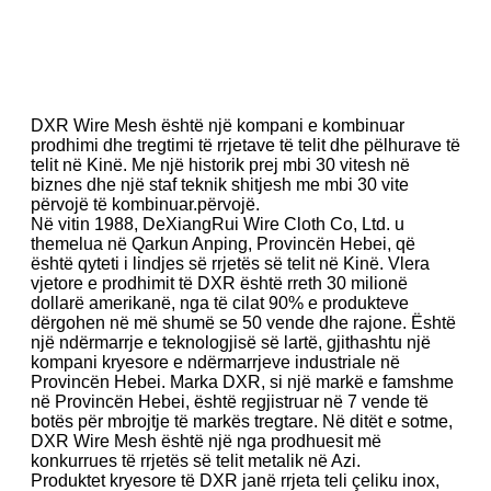
DXR Wire Mesh është një kompani e kombinuar
prodhimi dhe tregtimi të rrjetave të telit dhe pëlhurave të
telit në Kinë. Me një historik prej mbi 30 vitesh në
biznes dhe një staf teknik shitjesh me mbi 30 vite
përvojë të kombinuar.
përvojë.
Në vitin 1988, DeXiangRui Wire Cloth Co, Ltd. u
themelua në Qarkun Anping, Provincën Hebei, që
është qyteti i lindjes së rrjetës së telit në Kinë. Vlera
vjetore e prodhimit të DXR është rreth 30 milionë
dollarë amerikanë, nga të cilat 90% e produkteve
dërgohen në më shumë se 50 vende dhe rajone. Është
një ndërmarrje e teknologjisë së lartë, gjithashtu një
kompani kryesore e ndërmarrjeve industriale në
Provincën Hebei. Marka DXR, si një markë e famshme
në Provincën Hebei, është regjistruar në 7 vende të
botës për mbrojtje të markës tregtare. Në ditët e sotme,
DXR Wire Mesh është një nga prodhuesit më
konkurrues të rrjetës së telit metalik në Azi.
Produktet kryesore të DXR janë rrjeta teli çeliku inox,