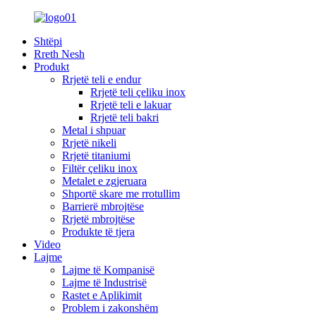
Shtëpi
Rreth Nesh
Produkt
Rrjetë teli e endur
Rrjetë teli çeliku inox
Rrjetë teli e lakuar
Rrjetë teli bakri
Metal i shpuar
Rrjetë nikeli
Rrjetë titaniumi
Filtër çeliku inox
Metalet e zgjeruara
Shportë skare me rrotullim
Barrierë mbrojtëse
Rrjetë mbrojtëse
Produkte të tjera
Video
Lajme
Lajme të Kompanisë
Lajme të Industrisë
Rastet e Aplikimit
Problem i zakonshëm