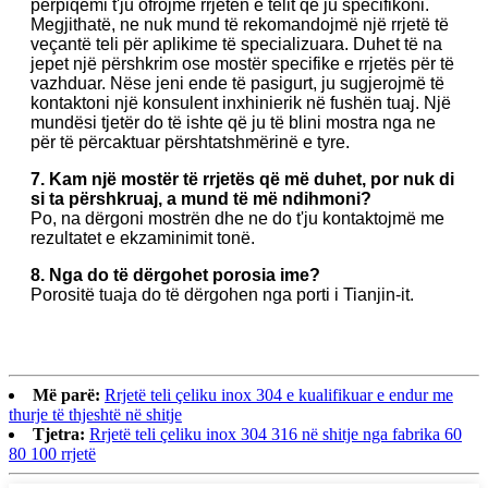
përpiqemi t'ju ofrojmë rrjetën e telit që ju specifikoni.
Megjithatë, ne nuk mund të rekomandojmë një rrjetë të
veçantë teli për aplikime të specializuara. Duhet të na
jepet një përshkrim ose mostër specifike e rrjetës për të
vazhduar. Nëse jeni ende të pasigurt, ju sugjerojmë të
kontaktoni një konsulent inxhinierik në fushën tuaj. Një
mundësi tjetër do të ishte që ju të blini mostra nga ne
për të përcaktuar përshtatshmërinë e tyre.
7. Kam një mostër të rrjetës që më duhet, por nuk di
si ta përshkruaj, a mund të më ndihmoni?
Po, na dërgoni mostrën dhe ne do t'ju kontaktojmë me
rezultatet e ekzaminimit tonë.
8. Nga do të dërgohet porosia ime?
Porositë tuaja do të dërgohen nga porti i Tianjin-it.
Më parë:
Rrjetë teli çeliku inox 304 e kualifikuar e endur me
thurje të thjeshtë në shitje
Tjetra:
Rrjetë teli çeliku inox 304 316 në shitje nga fabrika 60
80 100 rrjetë