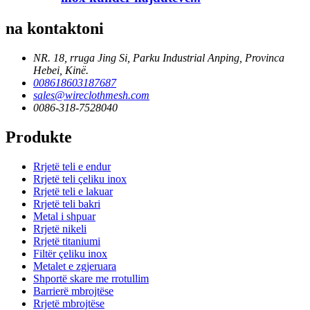
na kontaktoni
NR. 18, rruga Jing Si, Parku Industrial Anping, Provinca
Hebei, Kinë.
008618603187687
sales@wireclothmesh.com
0086-318-7528040
Produkte
Rrjetë teli e endur
Rrjetë teli çeliku inox
Rrjetë teli e lakuar
Rrjetë teli bakri
Metal i shpuar
Rrjetë nikeli
Rrjetë titaniumi
Filtër çeliku inox
Metalet e zgjeruara
Shportë skare me rrotullim
Barrierë mbrojtëse
Rrjetë mbrojtëse