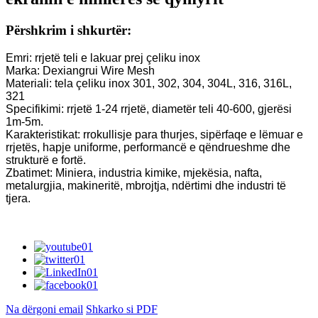
Përshkrim i shkurtër:
Emri: rrjetë teli e lakuar prej çeliku inox
Marka: Dexiangrui Wire Mesh
Materiali: tela çeliku inox 301, 302, 304, 304L, 316, 316L,
321
Specifikimi: rrjetë 1-24 rrjetë, diametër teli 40-600, gjerësi
1m-5m.
Karakteristikat: rrokullisje para thurjes, sipërfaqe e lëmuar e
rrjetës, hapje uniforme, performancë e qëndrueshme dhe
strukturë e fortë.
Zbatimet: Miniera, industria kimike, mjekësia, nafta,
metalurgjia, makineritë, mbrojtja, ndërtimi dhe industri të
tjera.
Na dërgoni email
Shkarko si PDF