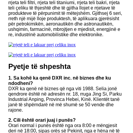
rrjeta teli filtri, rrjeta teli titaniumi, rrjeta teli bakri, rrjeta
teli çeliku të thjeshtë dhe të gjitha llojet e rrjetave të
produkteve të përpunimit të mëtejshëm. Gjithsej 6 seri,
rreth një mijë lloje produktesh, të aplikuara gjerësisht
për petrokimikën, aeronautikën dhe astronautikën,
ushqimin, farmacinë, mbrojtjen e mjedisit, energjinë e
re, industrinë automobilistike dhe elektronike.
Pyetje të shpeshta
1. Sa kohë ka qenë DXR inc. në biznes dhe ku
ndodheni?
DXR ka qenë në biznes që nga viti 1988. Selia jonë
qendrore është në adresën nr. 18, rruga Jing Si, Parku
Industrial Anping, Provinca Hebei, Kinë. Klientët tanë
janë të shpërndarë në më shumë se 50 vende dhe
rajone.
2. Cili është orari juaj i punës?
Orari normal i punës është nga ora 8:00 e mëngjesit
deri në 18:00, sipas orës së Pekinit, nga e hëna në të