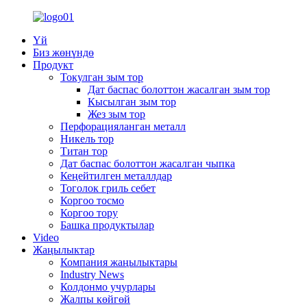
Үй
Биз жөнүндө
Продукт
Токулган зым тор
Дат баспас болоттон жасалган зым тор
Кысылган зым тор
Жез зым тор
Перфорацияланган металл
Никель тор
Титан тор
Дат баспас болоттон жасалган чыпка
Кеңейтилген металлдар
Тоголок гриль себет
Коргоо тосмо
Коргоо тору
Башка продуктылар
Video
Жаңылыктар
Компания жаңылыктары
Industry News
Колдонмо учурлары
Жалпы көйгөй