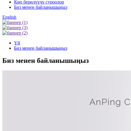
Көп берилүүчү суроолор
Биз менен байланышыңыз
English
Үй
Биз менен байланышыңыз
Биз менен байланышыңыз
AnPing C