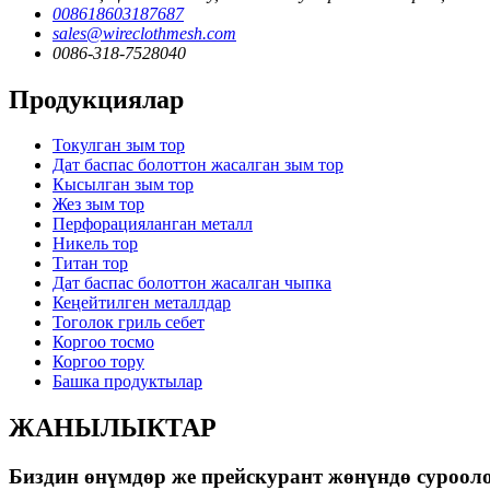
008618603187687
sales@wireclothmesh.com
0086-318-7528040
Продукциялар
Токулган зым тор
Дат баспас болоттон жасалган зым тор
Кысылган зым тор
Жез зым тор
Перфорацияланган металл
Никель тор
Титан тор
Дат баспас болоттон жасалган чыпка
Кеңейтилген металлдар
Тоголок гриль себет
Коргоо тосмо
Коргоо тору
Башка продуктылар
ЖАНЫЛЫКТАР
Биздин өнүмдөр же прейскурант жөнүндө сурооло