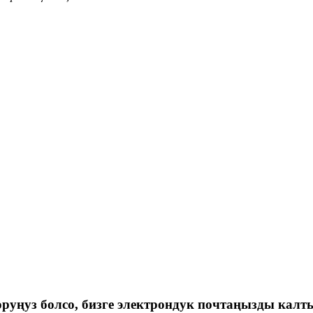
руңуз болсо, бизге электрондук почтаңызды кал