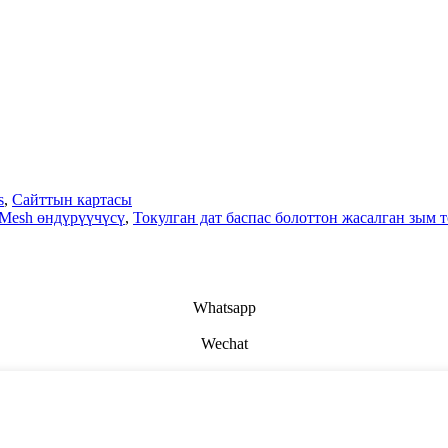
s
,
Сайттын картасы
 Mesh өндүрүүчүсү
,
Токулган дат баспас болоттон жасалган зым 
Whatsapp
Wechat