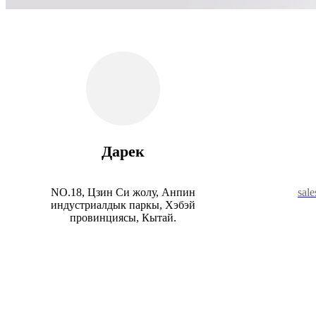
Дарек
NO.18, Цзин Си жолу, Анпин
sal
индустриалдык паркы, Хэбэй
провинциясы, Кытай.