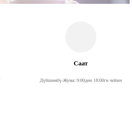
Саат
7
Дүйшөмбү-Жума: 9:00дөн 18:00гө чейин