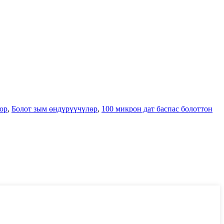
тор
,
Болот зым өндүрүүчүлөр
,
100 микрон дат баспас болоттон