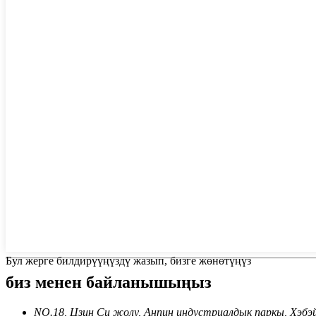
Бул жерге билдирүүңүздү жазып, бизге жөнөтүңүз
биз менен байланышыңыз
NO.18, Цзин Си жолу, Анпин индустриалдык паркы, Хэбэ