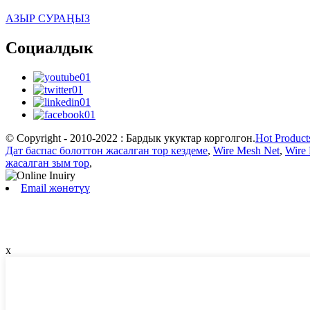
АЗЫР СУРАҢЫЗ
Социалдык
© Copyright - 2010-2022 : Бардык укуктар корголгон.
Hot Product
Дат баспас болоттон жасалган тор кездеме
,
Wire Mesh Net
,
Wire
жасалган зым тор
,
Email жөнөтүү
x