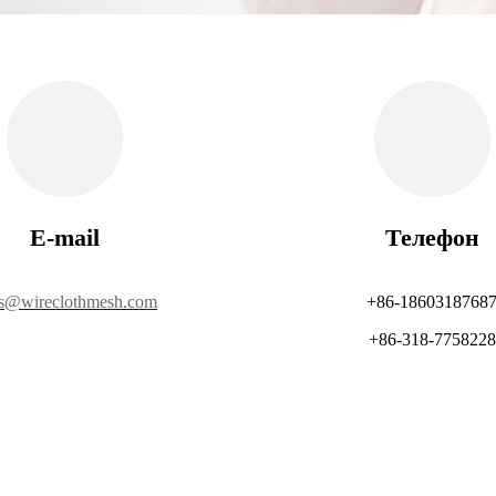
E-mail
Телефон
es@wireclothmesh.com
+86-1860318768
+86-318-7758228