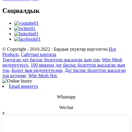
Социалдык
© Copyright - 2010-2022 : Бардык укуктар корголгон.
Hot
Products
,
Сайттын картасы
Токулган дат баспас болоттон жасалган зым тор
,
Wire Mesh
өндүрүүчүсү
,
100 микрон дат баспас болоттон жасалган зым
тор
,
Болот зым өндүрүүчүлөр
,
Дат баспас болоттон жасалган
тор кездеме
,
Wire Mesh Net
,
Email жөнөтүү
Whatsapp
Wechat
x