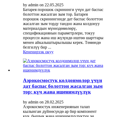
by admin on 22.05.2025
Батарея порошок скрининги үчүн дат баспас
болоттон жасалган зым тор. Батарея
порошок скринингинде дат баспас болоттон
жасалган зым торду тандоо жана колдонуу
материалдын мүнөздөмөлөрү,
спецификациянын параметрлери, токуу
процесси жана иш жүзүндө иштөө шарттары
менен айкалыштырылышы керек. Төмөндө
белгилүү бир ...
Кененирээк окуу
Аэрокосмостук колдонмолор үчүн
дат баспас болоттон жасалган зым
тор: күч жана ишенимдүүлүк
by admin on 28.02.2025
Аэрокосмостук инженериянын талап
кылынган дүйнөсүндө ар бир компонент
күч, бышык жана ишенимдүүлүктүн эң