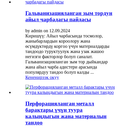
Гальванизацияланган зым тордун
айыл чарбадагы пайдасы
by admin on 12.09.2024
Киришүү: Айыл чарбасында тосмолор,
жаныбарлардын короолору жана
өсүмдүктөрдү коргоо үчүн материалдарды
тандоодо туруктуулук жана узак жашоо
негизги факторлор болуп саналат.
Гальванизацияланган зым тор дыйкандар
жана айыл чарба адистери арасында
популярдуу тандоо болуп калды ...
Кененирээк окуу
Перфорацияланган металл
барактары үчүн туура
калыңдыгын жана материалын
тандоо