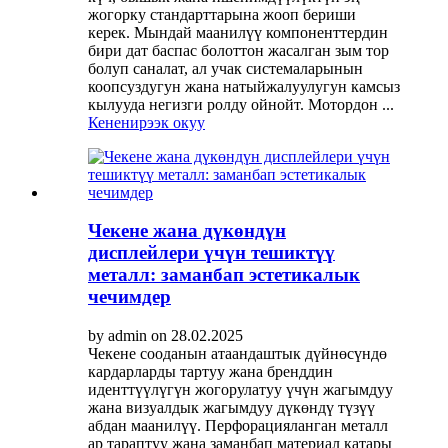
жогорку стандарттарына жооп бериши
керек. Мындай маанилүү компоненттердин
бири дат баспас болоттон жасалган зым тор
болуп саналат, ал учак системаларынын
коопсуздугун жана натыйжалуулугун камсыз
кылууда негизги ролду ойнойт. Мотордон ...
Кененирээк окуу
Чекене жана дүкөндүн
дисплейлери үчүн тешиктүү
металл: заманбап эстетикалык
чечимдер
by admin on 28.02.2025
Чекене сооданын атаандаштык дүйнөсүндө
кардарларды тартуу жана бренддин
иденттүүлүгүн жогорулатуу үчүн жагымдуу
жана визуалдык жагымдуу дүкөндү түзүү
абдан маанилүү. Перфорацияланган металл
ар тараптуу жана заманбап материал катары