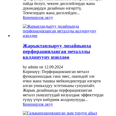
пайда болуп, чекене дисплейлерди жана
дүкөндөрдүн дизайнын өзгөрттү.
Текчелерден жана дисплейден...
Кененирээк окуу
Жарыктандыруу дизайнында
перфорацияланган металлды
колдонууну изилдөө
by admin on 12.09.2024
Киришүү: Перфорацияланган металл
функционалдык гана эмес, ошондой эле
ички жана тышкы мейкиндиктерди өзгөртө
алган уникалдуу эстетиканы сунуштайт.
Жарык дизайнында перфорацияланган
металл укмуштуудай визуалдык эффекттерди
түзүү үчүн көбүрөөк колдонулууда...
Кененирээк окуу