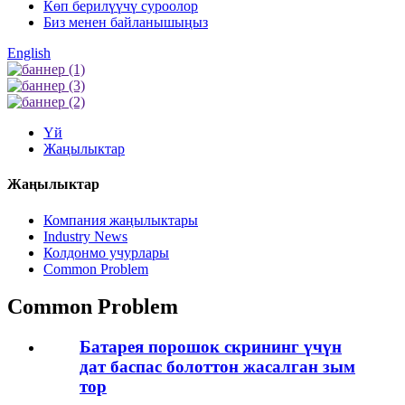
Көп берилүүчү суроолор
Биз менен байланышыңыз
English
Үй
Жаңылыктар
Жаңылыктар
Компания жаңылыктары
Industry News
Колдонмо учурлары
Common Problem
Common Problem
Батарея порошок скрининг үчүн
дат баспас болоттон жасалган зым
тор