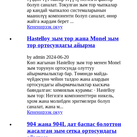
болуп саналат. Токулган зым тор чыпкалар
ар кандай чыпкалоо системаларынын
маанилүү компоненти болуп саналат, өнөр
жайга жардам берет ...
Кененирээк окуу
Hastelloy зым тор жана Monel зым
тор ортосундагы айырма
by admin 2024-06-20
Көп жагынан Hastelloy зым тор менен Monel
зым торунун ортосунда олуттуу
айырмачылыктар бар. Төмөндө майда-
чүйдөсүнө чейин талдоо жана алардын
ортосундагы айырмачылыктар кыскача
баяндалган: химиялык курамы: · Hastelloy
зым тор: Негизги компоненттери никель,
хром жана молибден эритмелери болуп
саналат, жана м...
Кененирээк окуу
904 жана 904L дат баспас болоттон
жасалган зым сетка ортосундагы