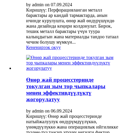
by admin on 07.09.2024
Киришүү: Перфорацияланган металл
барактары ар кандай тармактарда, анын
ичинде курулушта, өнөр жай өндүрүшүндө
жана дизайнда кеңири колдонулат. Бирок,
тешик металл барактары үчүн туура
калыңдыгын жана материалды тандоо татаал
чечим болушу мүмкүн...
Кененирээк окуу
Өнөр жай процесстеринде
токулган зым тор чыпкалары
менен эффективдүүлүктү
жогорулатуу
by admin on 06.09.2024
Киришүү: Өнөр жай процесстеринде
натыйжалуулук өндүрүмдүүлүккө,
үнөмдүүлүккө жана операциялык ийгиликке
түздөн-түз таасир этүүчү негизги фактор