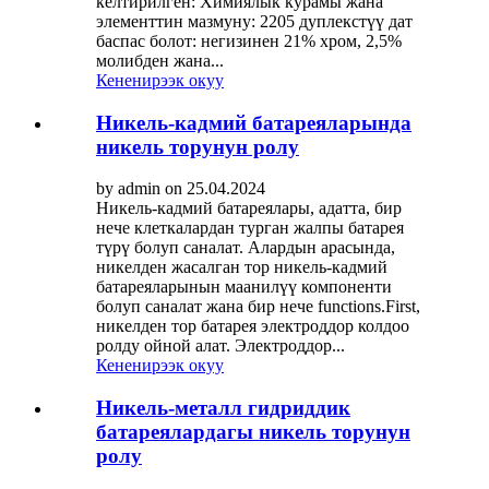
келтирилген: Химиялык курамы жана
элементтин мазмуну: 2205 дуплекстүү дат
баспас болот: негизинен 21% хром, 2,5%
молибден жана...
Кененирээк окуу
Никель-кадмий батареяларында
никель торунун ролу
by admin on 25.04.2024
Никель-кадмий батареялары, адатта, бир
нече клеткалардан турган жалпы батарея
түрү болуп саналат. Алардын арасында,
никелден жасалган тор никель-кадмий
батареяларынын маанилүү компоненти
болуп саналат жана бир нече functions.First,
никелден тор батарея электроддор колдоо
ролду ойной алат. Электроддор...
Кененирээк окуу
Никель-металл гидриддик
батареялардагы никель торунун
ролу