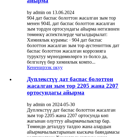
айырма
by admin on 13.06.2024
904 дат баспас болоттон жасалган зым тор
менен 904L дат баспас болоттон жасалган
зым тордун ортосундагы айырма негизинен
төмөнкү аспектилерде чагылдырылат:
Химиялык курамы: · 904 дат баспас
болоттон жасалган зым тор аустениттик дат
баспас болоттон жасалган коррозияга
туруктуу мүнөздөмөлөргө ээ болсо да,
белгилүү бир химиялык компо...
Кененирээк окуу
Дуплекстүү дат баспас болоттон
жасалган зым тор 2205 жана 2207
ортосундагы айырма
by admin on 2024-05-30
Дуплекстүү дат баспас болоттон жасалган
зым тор 2205 жана 2207 ортосунда көп
жагынан олуттуу айырмачылыктар бар.
Төмөндө деталдуу талдоо жана алардын
айырмачылыктарынын кыскача баяндамасы