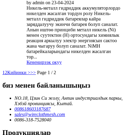
by admin on 23-04-2024
Никель-металл гидриддик аккумуляторлордо
никелден жасалган тордун ролу Никель-
металл гидриддик батареялар кайра
заряддалуучу экинчи батарея болуп саналат.
Анын иштөө принциби металл никель (Ni)
менен суутектин (Н) ортосундагы химиялык
реакция аркылуу электр энергиясын сактоо
жана чыгаруу болуп саналат. NiMH
батарейкаларындагы никелден жасалган
тор...
Кененирээк окуу
1
2
Кийинки >
>>
Page 1 / 2
биз менен байланышыңыз
NO.18, Цзин Си жолу, Анпин индустриалдык паркы,
Хэбэй провинциясы, Кытай.
008618603187687
sales@wireclothmesh.com
0086-318-7528040
Продукциялар