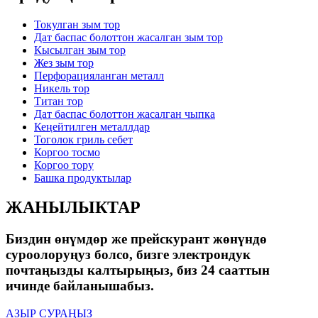
Токулган зым тор
Дат баспас болоттон жасалган зым тор
Кысылган зым тор
Жез зым тор
Перфорацияланган металл
Никель тор
Титан тор
Дат баспас болоттон жасалган чыпка
Кеңейтилген металлдар
Тоголок гриль себет
Коргоо тосмо
Коргоо тору
Башка продуктылар
ЖАНЫЛЫКТАР
Биздин өнүмдөр же прейскурант жөнүндө
суроолоруңуз болсо, бизге электрондук
почтаңызды калтырыңыз, биз 24 сааттын
ичинде байланышабыз.
АЗЫР СУРАҢЫЗ