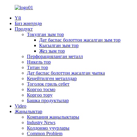
Үй
Биз жөнүндө
Продукт
Токулган зым тор
Дат баспас болоттон жасалган зым тор
Кысылган зым тор
Жез зым тор
Перфорацияланган металл
Никель тор
Титан тор
Дат баспас болоттон жасалган чыпка
Кеңейтилген металлдар
Тоголок гриль себет
Коргоо тосмо
Коргоо тору
Башка продуктылар
Video
Жаңылыктар
Компания жаңылыктары
Industry News
Колдонмо учурлары
Common Problem