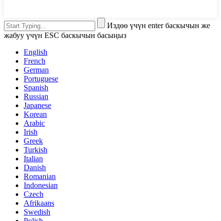
Издөө үчүн enter баскычын же
жабуу үчүн ESC баскычын басыңыз
English
French
German
Portuguese
Spanish
Russian
Japanese
Korean
Arabic
Irish
Greek
Turkish
Italian
Danish
Romanian
Indonesian
Czech
Afrikaans
Swedish
Polish