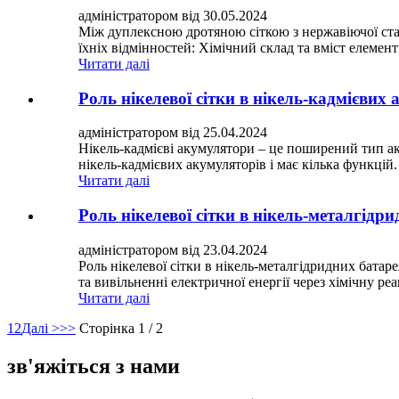
адміністратором від 30.05.2024
Між дуплексною дротяною сіткою з нержавіючої стал
їхніх відмінностей: Хімічний склад та вміст елемент
Читати далі
Роль нікелевої сітки в нікель-кадмієвих
адміністратором від 25.04.2024
Нікель-кадмієві акумулятори – це поширений тип ак
нікель-кадмієвих акумуляторів і має кілька функцій.
Читати далі
Роль нікелевої сітки в нікель-металгід
адміністратором від 23.04.2024
Роль нікелевої сітки в нікель-металгідридних бата
та вивільненні електричної енергії через хімічну ре
Читати далі
1
2
Далі >
>>
Сторінка 1 / 2
зв'яжіться з нами