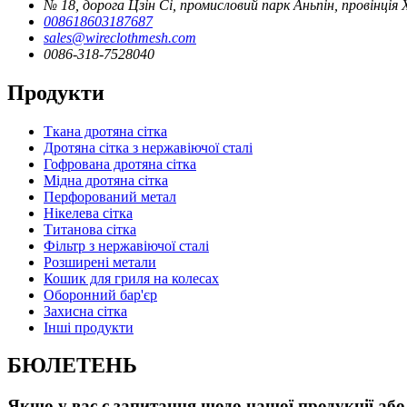
№ 18, дорога Цзін Сі, промисловий парк Аньпін, провінція
008618603187687
sales@wireclothmesh.com
0086-318-7528040
Продукти
Ткана дротяна сітка
Дротяна сітка з нержавіючої сталі
Гофрована дротяна сітка
Мідна дротяна сітка
Перфорований метал
Нікелева сітка
Титанова сітка
Фільтр з нержавіючої сталі
Розширені метали
Кошик для гриля на колесах
Оборонний бар'єр
Захисна сітка
Інші продукти
БЮЛЕТЕНЬ
Якщо у вас є запитання щодо нашої продукції або 