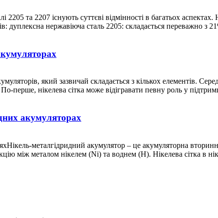
і 2205 та 2207 існують суттєві відмінності в багатьох аспектах.
ів: дуплексна нержавіюча сталь 2205: складається переважно з 21
 акумуляторах
умуляторів, який зазвичай складається з кількох елементів. Сер
 По-перше, нікелева сітка може відігравати певну роль у підтримц
ридних акумуляторах
реяхНікель-металгідридний акумулятор – це акумуляторна вторин
акцію між металом нікелем (Ni) та воднем (H). Нікелева сітка в ні