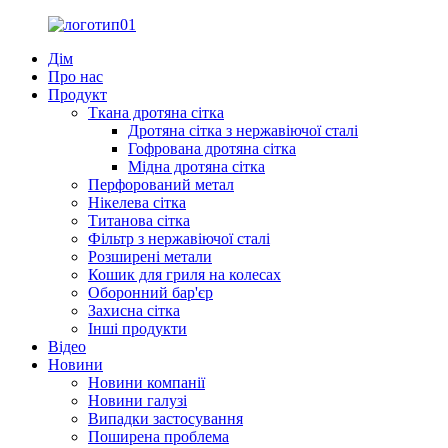
Дім
Про нас
Продукт
Ткана дротяна сітка
Дротяна сітка з нержавіючої сталі
Гофрована дротяна сітка
Мідна дротяна сітка
Перфорований метал
Нікелева сітка
Титанова сітка
Фільтр з нержавіючої сталі
Розширені метали
Кошик для гриля на колесах
Оборонний бар'єр
Захисна сітка
Інші продукти
Відео
Новини
Новини компанії
Новини галузі
Випадки застосування
Поширена проблема