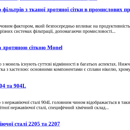
фільтрів з тканої дротяної сітки в промислових п
овим фактором, який безпосередньо впливає на продуктивність, 
різних системах фільтрації, допомагаючи промисловості...
та дротяною сіткою Monel
 з монель існують суттєві відмінності в багатьох аспектах. Нижч
тка з хастелою: основними компонентами є сплави нікелю, хрому т
04 та 904L
ю з нержавіючої сталі 904L головним чином відображається в таки
ітної нержавіючої сталі, специфічний хімічний склад...
ючої сталі 2205 та 2207