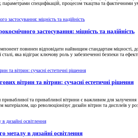
у, параметрами специфікацій, процесом ткацтва та фактичними у
рокосмічного застосування: міцність та надійність
омпонент повинен відповідати найвищим стандартам міцності, до
сталі, яка відіграє ключову роль у забезпеченні безпеки та ефекти
ових вітрин та вітрин: сучасні естетичні рішення
я привабливої та привабливої вітрини є важливим для залучення 
матеріалом, що революціонізує дизайн вітрин та дисплеїв у роздр
о металу в дизайні освітлення