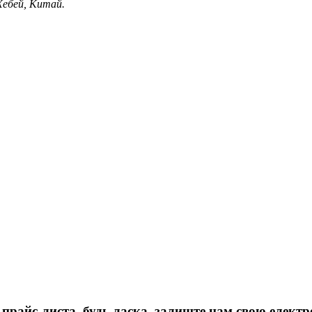
 Хебей, Китай.
прайс-листа, будь ласка, залиште нам свою електро