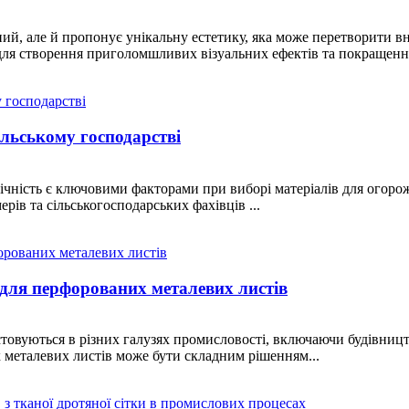
й, але й пропонує унікальну естетику, яка може перетворити вн
для створення приголомшливих візуальних ефектів та покращення
ільському господарстві
овічність є ключовими факторами при виборі матеріалів для огоро
рів та сільськогосподарських фахівців ...
 для перфорованих металевих листів
товуються в різних галузях промисловості, включаючи будівниц
 металевих листів може бути складним рішенням...