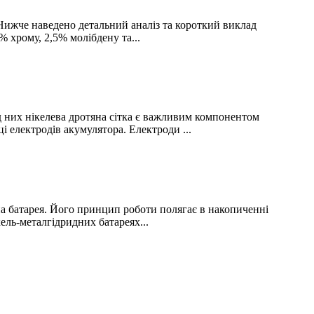
 Нижче наведено детальний аналіз та короткий виклад
% хрому, 2,5% молібдену та...
ед них нікелева дротяна сітка є важливим компонентом
і електродів акумулятора. Електроди ...
на батарея. Його принцип роботи полягає в накопиченні
кель-металгідридних батареях...