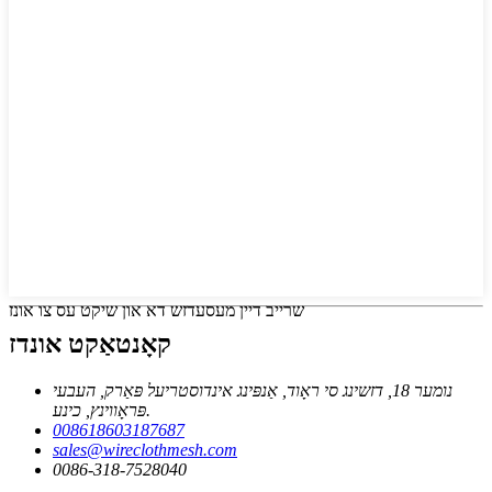
שרייב דיין מעסעדזש דא און שיקט עס צו אונז
קאָנטאַקט אונדז
נומער 18, דזשינג סי ראָוד, אַנפּינג אינדוסטריעל פּאַרק, העבעי
פּראָווינץ, כינע.
008618603187687
sales@wireclothmesh.com
0086-318-7528040