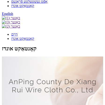
אָפֿט געשטעלטע פֿראַגעס
קאָנטאַקט אונדז
English
היים
קאָנטאַקט אונדז
קאָנטאַקט אונדז
AnPing County De Xiang
Rui Wire Cloth Co., Ltd