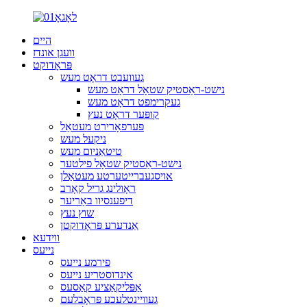
היים
וועגן אונדז
פּראָדוקט
געוועבט דראָט מעש
נישט-ראַסטיק שטאָל דראָט מעש
געקרימפט דראָט מעש
קופּער דראָט נעץ
פּערפאָרירט מעטאַל
ניקעל מעש
טיטאַניום מעש
נישט-ראַסטיק שטאָל פילטער
אויסגעברייטערטע מעטאַלן
ראָולינג גריל קאָרב
דיפענסיוו באַריער
שוץ נעץ
אַנדערע פּראָדוקטן
ווידעא
נייעס
פירמע נייעס
אינדוסטריע נייעס
אַפּליקאַציע קאַסעס
געוויינטלעכע פּראָבלעם