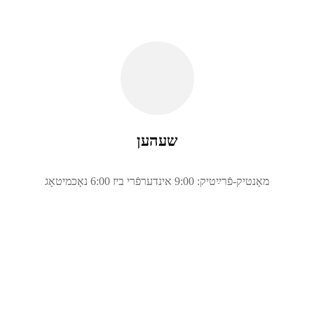
שעהען
מאָנטיק-פֿרײַטיק: 9:00 אינדערפֿרי ביז 6:00 נאָכמיטאָג