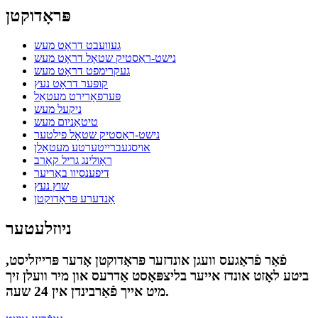
פּראָדוקטן
געוועבט דראָט מעש
נישט-ראַסטיק שטאָל דראָט מעש
געקרימפט דראָט מעש
קופּער דראָט נעץ
פּערפאָרירט מעטאַל
ניקעל מעש
טיטאַניום מעש
נישט-ראַסטיק שטאָל פילטער
אויסגעברייטערטע מעטאַלן
ראָולינג גריל קאָרב
דיפענסיוו באַריער
שוץ נעץ
אַנדערע פּראָדוקטן
ניוזלעטער
פֿאַר פֿראַגעס וועגן אונדזער פּראָדוקטן אָדער פּרייזליסט,
ביטע לאָזט אונדז אייער בליצפּאָסט אַדרעס און מיר וועלן זיך
מיט אייך פֿאַרבינדן אין 24 שעה.