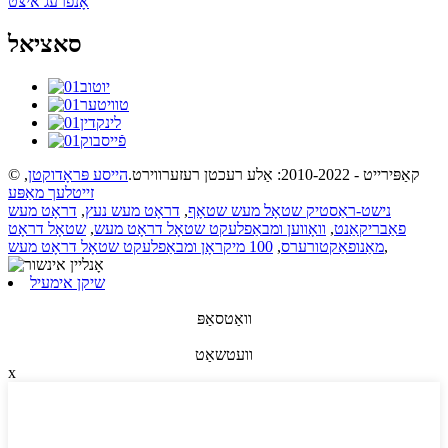
אָנפֿרעג איצט
סאציאל
© קאַפּירייט - 2010-2022: אַלע רעכטן רעזערווירט.
הייסע פּראָדוקטן
,
זייטלעך מאַפּע
נישט-ראַסטיק שטאָל מעש שטאָף
,
דראָט מעש נעץ
,
דראָט מעש
פאַבריקאַנט
,
וואָווען ומבאַפלעקט שטאָל דראָט מעש
,
שטאָל דראָט
,
מאַנופאַקטורערס
,
100 מיקראָן ומבאַפלעקט שטאָל דראָט מעש
שיקן אימעיל
וואַטסאַפּ
וועטשאַט
x