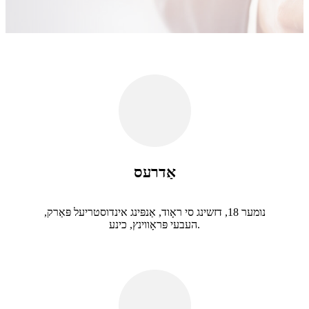
אַדרעס
נומער 18, דזשינג סי ראָוד, אַנפּינג אינדוסטריעל פּאַרק,
העבעי פּראָווינץ, כינע.