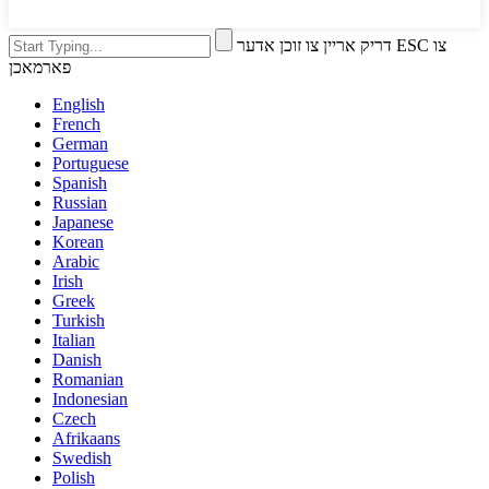
דריק אריין צו זוכן אדער ESC צו
פארמאכן
English
French
German
Portuguese
Spanish
Russian
Japanese
Korean
Arabic
Irish
Greek
Turkish
Italian
Danish
Romanian
Indonesian
Czech
Afrikaans
Swedish
Polish