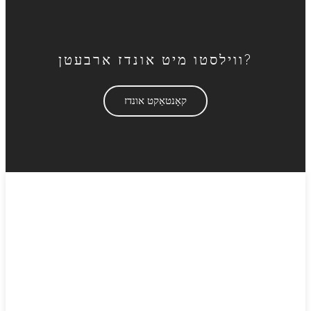
ווילסטו מיט אונדז ארבעטן?
קאָנטאַקט אונדז