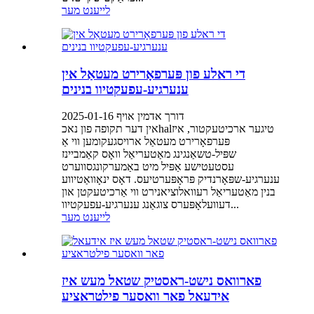
לייענט מער
די ראלע פון פּערפאָרירט מעטאַל אין
ענערגיע-עפעקטיוו בנינים
דורך אדמין אויף 2025-01-16
אין דער תקופה פון נאכhalטיגער ארכיטעקטור, איז
פּערפאָרירט מעטאַל ארויסגעקומען ווי אַ
שפּיל-טשאַנגינג מאַטעריאַל וואָס קאַמביינז
עסטעטישע אַפּיל מיט באַמערקונגסווערט
ענערגיע-שפּאָרנדיק פּראָפּערטיעס. דאָס ינאָוואַטיווע
בנין מאַטעריאַל רעוואלוציאנירט ווי אַרכיטעקטן און
דעוועלאָפּערס צוגאַנג ענערגיע-עפעקטיוו...
לייענט מער
פארוואס נישט-ראסטיק שטאל מעש איז
אידעאל פאר וואסער פילטראציע