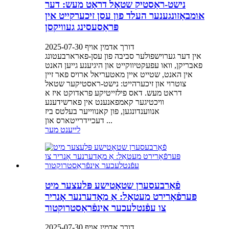
נישט-ראַסטיק שטאָל דראָט מעש: דער
אומבאַזונגענער העלד פון עסן זיכערקייט אין
פּראַסעסינג געוויקסן
דורך אדמין אויף 2025-07-30
אין דער גערוישפולער סביבה פון עסן-פארארבעטונג
פאבריקן, וואו עפעקטיווקייט און היגיענע גייען האנט
אין האנט, שטייט איין מאטעריאל ארויס פאר זיין
צוטרוי און זיכערהייט: נישט-ראסטיקער שטאל
דראט מעש. דאס פילזייטיקע פראדוקט איז א
וויכטיגער קאמפאנענט אין פארשידענע
אנווענדונגען, פון קאנווייער בעלטס ביז
דעכיידרייטארס און ...
לייענט מער
פֿאַרבעסערן שטאָטישע פּלעצער מיט
פּערפֿאָרירט מעטאַל: אַ מאָדערנער אָנריר
צו עפֿנטלעכער אינפֿראַסטרוקטור
דורך אדמין אויף 2025-07-30