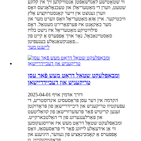
ווי שטאָטישע לאַנדשאַפטן אַנטוויקלען זיך אין קלוגע
שטעט, ווערן די מאַטעריאַלן און טעכנאָלאָגיעס וואָס
ווערן גענוצט אין זייער קאַנסטרוקציע אַלץ
וויכטיקער. איין אַזאַ מאַטעריאַל וואָס ווערט מער און
מער באַקאַנט איז פּערפאָרירט מעטאַל. דאָס
פילזײַטיקע מאַטעריאַל איז נישט בלויז
סאַסטיינאַבאַל, נאָר אויך אָפפערס אַ קייט פון
פאַנגקשאַנאַלע בענעפיטן...
לייענט מער
ומבאַפלעקט שטאָל דראָט מעש פֿאַר עסן
טריקעניש און דעכיידריישאַן
דורך אדמין אויף 2025-04-01
הקדמה אין דער עסן פּראַסעסינג אינדוסטריע, די
עפעקטיוו טריקעניש און דיכיידריישאַן פון פּראָדוקטן
זענען קריטיש פֿאַר פּרעזערוויישאַן פון קוואַליטעט
און פאַרלענגערונג פון די האַלטבארקייט.
ומבאַפלעקט שטאָל דראָט מעש איז ארויסגעקומען
ווי אַן אידעאַלע לייזונג פֿאַר די פּראַסעסאַז, וואָס
אָפפערס אַ קאָמבינאַציע פון געווער, היגיענע און
פּראַקטישקייט. ט...