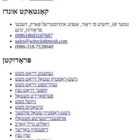
קאָנטאַקט אונדז
נומער 18, דזשינג סי ראָוד, אַנפּינג אינדוסטריעל פּאַרק, העבעי
פּראָווינץ, כינע.
008618603187687
sales@wireclothmesh.com
0086-318-7528040
פּראָדוקטן
געוועבט דראָט מעש
נישט-ראַסטיק שטאָל דראָט מעש
געקרימפט דראָט מעש
קופּער דראָט נעץ
פּערפאָרירט מעטאַל
ניקעל מעש
טיטאַניום מעש
נישט-ראַסטיק שטאָל פילטער
אויסגעברייטערטע מעטאַלן
ראָולינג גריל קאָרב
דיפענסיוו באַריער
שוץ נעץ