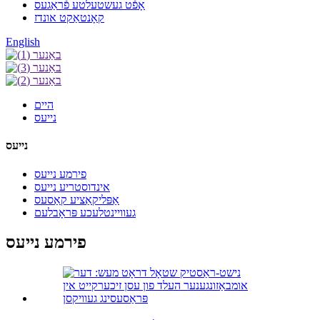
אָפֿט געשטעלטע פֿראַגעס
קאָנטאַקט אונדז
English
היים
נייעס
נייעס
פירמע נייעס
אינדוסטריע נייעס
אַפּליקאַציע קאַסעס
געוויינטלעכע פּראָבלעם
פירמע נייעס