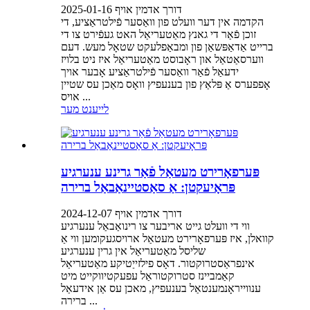
דורך אדמין אויף 2025-01-16
הקדמה אין דער וועלט פון וואַסער פֿילטראַציע, די
זוכן פֿאַר די גאנץ מאַטעריאַל האט געפֿירט צו די
ברייט אַדאַפּשאַן פון ומבאַפלעקט שטאָל מעש. דעם
ווערסאַטאַל און ראָבוסט מאַטעריאַל איז ניט בלויז
ידעאַל פֿאַר וואַסער פֿילטראַציע אָבער אויך
אָפפערס אַ פּלאַץ פון בענעפיץ וואָס מאַכן עס שטיין
אויס ...
לייענט מער
פּערפאָרירט מעטאַל פֿאַר גרינע ענערגיע
פּראָיעקטן: אַ סאַסטיינאַבאַל ברירה
דורך אדמין אויף 2024-12-07
ווי די וועלט גייט אריבער צו רינואַבאַל ענערגיע
קוואלן, איז פּערפאָרירט מעטאַל ארויסגעקומען ווי אַ
שליסל מאַטעריאַל אין גרין ענערגיע
אינפראַסטרוקטור. דאָס פילזייַטיקע מאַטעריאַל
קאַמביינז סטרוקטוראַל עפעקטיווקייט מיט
ענווייראָנמענטאַל בענעפיץ, מאכן עס אַן אידעאַל
ברירה ...