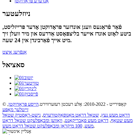
אַנדערע פּראָדוקטן
ניוזלעטער
פֿאַר פֿראַגעס וועגן אונדזער פּראָדוקטן אָדער פּרייזליסט,
ביטע לאָזט אונדז אייער בליצפּאָסט אַדרעס און מיר וועלן זיך
מיט אייך פֿאַרבינדן אין 24 שעה.
אָנפֿרעג איצט
סאציאל
© קאַפּירייט - 2010-2022: אַלע רעכטן רעזערווירט.
הייסע פּראָדוקטן
,
זייטלעך מאַפּע
דראָט מעש נעץ
,
שטאָל דראָט מאַנופאַקטורערס
,
נישט-ראַסטיק שטאָל
מעש שטאָף
,
דראָט מעש פאַבריקאַנט
,
וואָווען ומבאַפלעקט שטאָל דראָט
,
מעש
,
100 מיקראָן ומבאַפלעקט שטאָל דראָט מעש