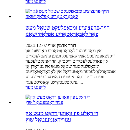
לייענט מער
הויך-פּרעציציע ומבאַפלעקט שטאָל מעש
פֿאַר לאַבאָראַטאָריע אַפּלאַקיישאַנז
דורך אדמין אויף 2024-12-07
אין מאָדערנער לאַבאָראַטאָריע פאָרשונג און
וויסנשאַפטלעכע אַפּליקאַציעס, זענען פּינקטלעכקייט
און פאַרלעסלעכקייט וויכטיק. הויך-פּינקטלעכער
ומבאַפלעקטער שטאָל מעש איז געוואָרן אַן
אומפאַרלאָזלעכער מאַטעריאַל אין לאַבאָראַטאָריעס
ווערלדווייד, וואָס אָפפערס אויסערגעוויינלעכע
פּינקטלעכקייט, קאָנסיסטענסי, ...
לייענט מער
די ראָלע פון וואָווען דראָט מעש אין
ענווייראָנמענטאַל שוץ