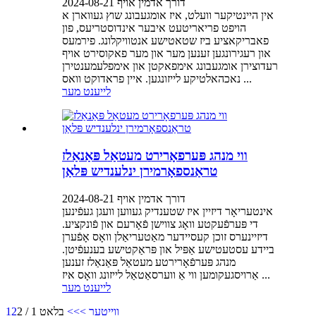
דורך אדמין אויף 2024-08-21
אין היינטיקער וועלט, איז אומגעבונג שוץ געווארן א
הויפט פריאריטעט איבער אינדוסטריעס, פון
פאבריקאציע ביז שטאטישע אנטוויקלונג. פירמעס
און רעגירונגען זענען מער און מער פאקוסירט אויף
רעדוצירן אומגעבונג אימפאקטן און אימפלעמענטירן
נאכהאלטיקע לייזונגען. איין פראדוקט וואס ...
לייענט מער
ווי מנהג פּערפאָרירט מעטאַל פּאַנאַלז
טראַנספאָרמירן ינלענדיש פּלאַן
דורך אדמין אויף 2024-08-21
אינטעריאָר דיזיין איז שטענדיק געווען וועגן געפֿינען
די פּערפֿעקטע וואָג צווישן פֿאָרעם און פֿונקציע.
דיזיינערס זוכן קעסיידער מאַטעריאַלן וואָס אָפֿערן
ביידע עסטעטישע אַפּיל און פּראַקטישע בענעפֿיטן.
מנהג פּערפֿאָרירטע מעטאַל פּאַנאַלז זענען
אַרויסגעקומען ווי אַ ווערסאַטאַל לייזונג וואָס איז ...
לייענט מער
ווייטער >
>>
בלאַט 1 / 2
2
1