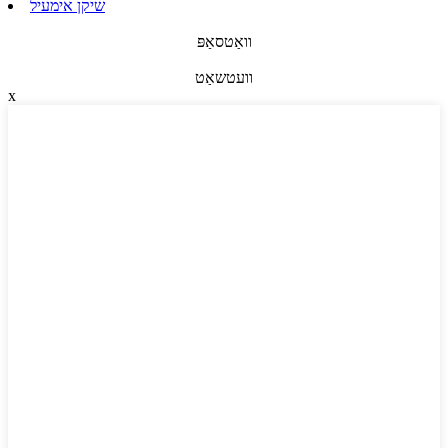
שיקן אימעיל
וואַטסאַפּ
וועטשאַט
x