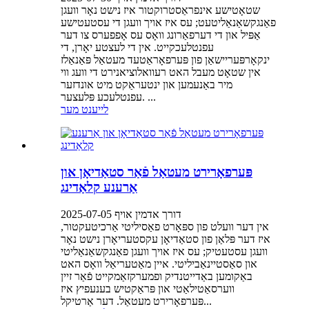
שטאָטישע אינפראַסטרוקטור איז נישט נאָר וועגן
פאַנגקשאַנאַליטעט; עס איז אויך וועגן די עסטעטישע
אַפּיל און די דערפאַרונג וואָס עס אָפפערס צו דער
עפנטלעכקייט. אין די לעצטע יאָרן, די
ינקאָרפּעריישאַן פון פּערפאָראַטעד מעטאַל פּאַנאַלז
אין שטאָט מעבל האט רעוואלוציאנירט די וועג ווי
מיר באַנעמען און ינטעראַקט מיט אונדזער
עפנטלעכע פּלעצער. ...
לייענט מער
פּערפאָרירט מעטאַל פֿאַר סטאַדיאָן און
אַרענע קלאַדינג
דורך אדמין אויף 2025-07-05
אין דער וועלט פון ספּאָרט פאַסיליטי אַרכיטעקטור,
איז דער פּלאַן פון סטאַדיאָן עקסטעריאָרן נישט נאָר
וועגן עסטעטיק; עס איז אויך וועגן פאַנגקשאַנאַליטי
און סאַסטיינאַביליטי. איין מאַטעריאַל וואָס האט
באַקומען באַדייטנדיק ופמערקזאַמקייט פֿאַר זיין
ווערסאַטילאַטי און פּראַקטיש בענעפיץ איז
פּערפאָרירט מעטאַל. דער אַרטיקל...