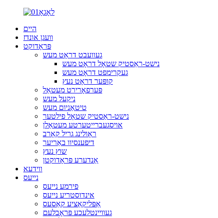
היים
וועגן אונדז
פּראָדוקט
געוועבט דראָט מעש
נישט-ראַסטיק שטאָל דראָט מעש
געקרימפט דראָט מעש
קופּער דראָט נעץ
פּערפאָרירט מעטאַל
ניקעל מעש
טיטאַניום מעש
נישט-ראַסטיק שטאָל פילטער
אויסגעברייטערטע מעטאַלן
ראָולינג גריל קאָרב
דיפענסיוו באַריער
שוץ נעץ
אַנדערע פּראָדוקטן
ווידעא
נייעס
פירמע נייעס
אינדוסטריע נייעס
אַפּליקאַציע קאַסעס
געוויינטלעכע פּראָבלעם