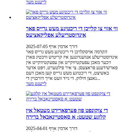
לייענט מער
ווי אזוי צו קלייבן די ריכטיגע מעש גרייס פאר
אינדוסטריעלע אפליקאציעס
דורך אדמין אויף 2025-07-05
הקדמה אויסקלויבן די ריכטיגע מעש גרייס פאר
אינדוסטריעלע אנווענדונגען איז קריטיש וויכטיג פארן
זיכער מאכן עפעקטיווקייט און עפעקטיווקייט אין
פארשידענע פראצעסן. צי איר פילטערט, זיפּט אדער
באשיצט, די ריכטיגע מעש גרייס קען מאכן דעם
גאנצן חילוק. די גייד וועט אייך דורכגיין די...
לייענט מער
די צוקונפט פון פּערפאָרירט מעטאַל אין
קלוגע שטעט: אַ סאַסטיינאַבאַל ברירה
דורך אדמין אויף 2025-04-01