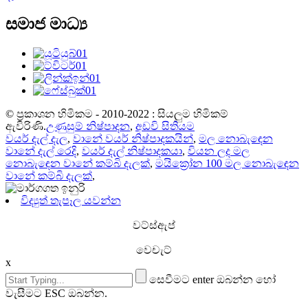
සමාජ මාධ්‍ය
© ප්‍රකාශන හිමිකම - 2010-2022 : සියලුම හිමිකම්
ඇවිරිණි.
උණුසුම් නිෂ්පාදන
,
අඩවි සිතියම
වයර් දැල් දැල
,
වානේ වයර් නිෂ්පාදකයින්
,
මල නොබැඳෙන
වානේ දැල් රෙදි
,
වයර් දැල් නිෂ්පාදකයා
,
වියන ලද මල
නොබැඳෙන වානේ කම්බි දැලක්
,
මයික්‍රෝන 100 මල නොබැඳෙන
වානේ කම්බි දැලක්
,
විද්‍යුත් තැපෑල යවන්න
වට්ස්ඇප්
වෙචැට්
x
සෙවීමට enter ඔබන්න හෝ
වැසීමට ESC ඔබන්න.