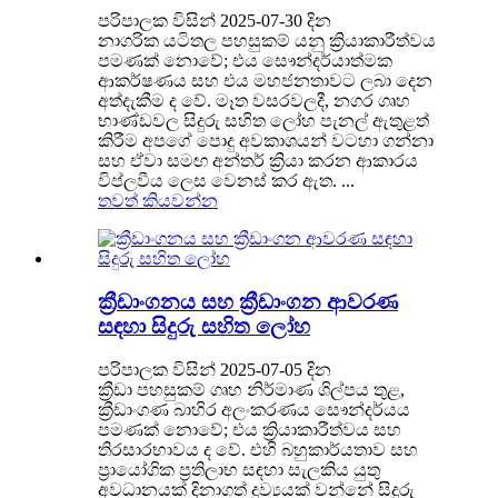
පරිපාලක විසින් 2025-07-30 දින
නාගරික යටිතල පහසුකම් යනු ක්‍රියාකාරීත්වය
පමණක් නොවේ; එය සෞන්දර්යාත්මක
ආකර්ෂණය සහ එය මහජනතාවට ලබා දෙන
අත්දැකීම ද වේ. මෑත වසරවලදී, නගර ගෘහ
භාණ්ඩවල සිදුරු සහිත ලෝහ පැනල් ඇතුළත්
කිරීම අපගේ පොදු අවකාශයන් වටහා ගන්නා
සහ ඒවා සමඟ අන්තර් ක්‍රියා කරන ආකාරය
විප්ලවීය ලෙස වෙනස් කර ඇත. ...
තවත් කියවන්න
ක්‍රීඩාංගනය සහ ක්‍රීඩාංගන ආවරණ
සඳහා සිදුරු සහිත ලෝහ
පරිපාලක විසින් 2025-07-05 දින
ක්‍රීඩා පහසුකම් ගෘහ නිර්මාණ ශිල්පය තුළ,
ක්‍රීඩාංගණ බාහිර අලංකරණය සෞන්දර්යය
පමණක් නොවේ; එය ක්‍රියාකාරීත්වය සහ
තිරසාරභාවය ද වේ. එහි බහුකාර්යතාව සහ
ප්‍රායෝගික ප්‍රතිලාභ සඳහා සැලකිය යුතු
අවධානයක් දිනාගත් ද්‍රව්‍යයක් වන්නේ සිදුරු