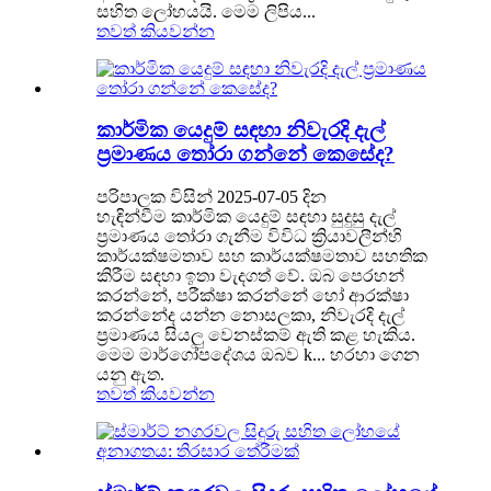
සහිත ලෝහයයි. මෙම ලිපිය...
තවත් කියවන්න
කාර්මික යෙදුම් සඳහා නිවැරදි දැල්
ප්‍රමාණය තෝරා ගන්නේ කෙසේද?
පරිපාලක විසින් 2025-07-05 දින
හැඳින්වීම කාර්මික යෙදුම් සඳහා සුදුසු දැල්
ප්‍රමාණය තෝරා ගැනීම විවිධ ක්‍රියාවලීන්හි
කාර්යක්ෂමතාව සහ කාර්යක්ෂමතාව සහතික
කිරීම සඳහා ඉතා වැදගත් වේ. ඔබ පෙරහන්
කරන්නේ, පරීක්ෂා කරන්නේ හෝ ආරක්ෂා
කරන්නේද යන්න නොසලකා, නිවැරදි දැල්
ප්‍රමාණය සියලු වෙනස්කම් ඇති කළ හැකිය.
මෙම මාර්ගෝපදේශය ඔබව k... හරහා ගෙන
යනු ඇත.
තවත් කියවන්න