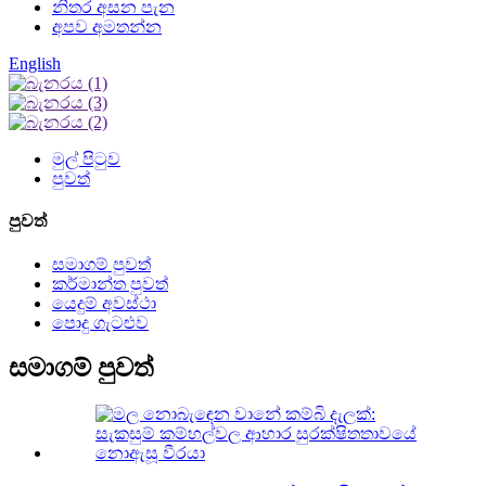
නිතර අසන පැන
අපව අමතන්න
English
මුල් පිටුව
පුවත්
පුවත්
සමාගම් පුවත්
කර්මාන්ත පුවත්
යෙදුම් අවස්ථා
පොදු ගැටළුව
සමාගම් පුවත්