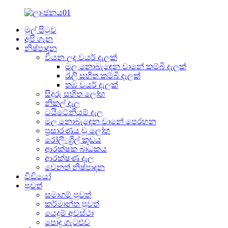
මුල් පිටුව
අපි ගැන
නිෂ්පාදන
වියන ලද වයර් දැලක්
මල නොබැඳෙන වානේ කම්බි දැලක්
රැලි සහිත කම්බි දැලක්
තඹ වයර් දැලක්
සිදුරු සහිත ලෝහ
නිකල් දැල
ටයිටේනියම් දැල
මල නොබැඳෙන වානේ පෙරහන
ප්‍රසාරණය වූ ලෝහ
රෝලිං ග්‍රිල් කූඩය
ආරක්ෂක බාධකය
ආරක්ෂණ දැල
වෙනත් නිෂ්පාදන
වීඩියෝ
පුවත්
සමාගම් පුවත්
කර්මාන්ත පුවත්
යෙදුම් අවස්ථා
පොදු ගැටළුව