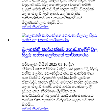
සහ රාක්ක ආයු කාලය දීර්ඝ කිරීම සඳහා ඉතා
වැදගත් වේ. මල නොබැඳෙන වානේ කම්බි
දැලක් මෙම ක්‍රියාවලීන් සඳහා කදිම විසඳුමක්
ලෙස මතු වී ඇති අතර, කල්පැවැත්ම,
සනීපාරක්ෂාව සහ ප්‍රායෝගිකත්වයේ
මිශ්‍රණයක් ලබා දෙයි. ටී...
තවත් කියවන්න
බලශක්ති කාර්යක්ෂම ගොඩනැගිලිවල
සිදුරු සහිත ලෝහයේ කාර්යභාරය
පරිපාලක විසින් 2025-01-16 දින
තිරසාර ගෘහ නිර්මාණ ශිල්පයේ යුගයේ දී, සිදුරු
සහිත ලෝහ, සෞන්දර්යාත්මක ආකර්ෂණය
සහ විශිෂ්ට බලශක්ති ඉතිරිකිරීමේ ගුණාංග
ඒකාබද්ධ කරන ක්‍රීඩාව වෙනස් කරන ද්‍රව්‍යයක්
ලෙස මතු වී තිබේ. මෙම නව්‍ය ගොඩනැගිලි
ද්‍රව්‍යය ගෘහ නිර්මාණ ශිල්පීන් සහ
සංවර්ධකයින් බලශක්ති කාර්යක්ෂමතාවයට
ප්‍රවේශ වන ආකාරය විප්ලවීය ලෙස වෙනස්
කරයි...
තවත් කියවන්න