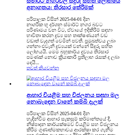
ස්මාර්ට් නගරවල සිදුරු සහිත ලෝහයේ
අනාගතය: තිරසාර තේරීමක්
පරිපාලක විසින් 2025-04-01 දින
නාගරික භූ දර්ශන ස්මාර්ට් නගර බවට
පරිණාමය වන විට, ඒවායේ ඉදිකිරීම් සඳහා
භාවිතා කරන ද්‍රව්‍ය සහ තාක්ෂණයන් වඩ
වඩාත් වැදගත් වෙමින් පවතී. ප්‍රමුඛත්වය ලබා
ගන්නා එවැනි ද්‍රව්‍යයක් වන්නේ සිදුරු සහිත
ලෝහයයි. මෙම බහුකාර්ය ද්‍රව්‍යය තිරසාර
පමණක් නොව ක්‍රියාකාරී ප්‍රතිලාභ රැසක් ද ලබා
දෙයි...
තවත් කියවන්න
ආහාර වියළීම සහ විජලනය සඳහා මල
නොබැඳෙන වානේ කම්බි දැලක්
පරිපාලක විසින් 2025-04-01 දින
හැඳින්වීම ආහාර සැකසුම් කර්මාන්තයේ දී,
නිෂ්පාදන කාර්යක්ෂමව වියළීම සහ විජලනය
කිරීම ගුණාත්මකභාවය ආරක්ෂා කර ගැනීම