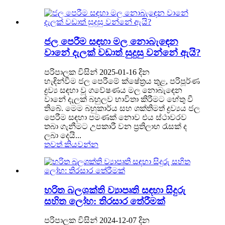
ජල පෙරීම සඳහා මල නොබැඳෙන
වානේ දැලක් වඩාත් සුදුසු වන්නේ ඇයි?
පරිපාලක විසින් 2025-01-16 දින
හැඳින්වීම ජල පෙරීමේ ක්ෂේත්‍රය තුළ, පරිපූර්ණ
ද්‍රව්‍ය සඳහා වූ ගවේෂණය මල නොබැඳෙන
වානේ දැලක් බහුලව භාවිතා කිරීමට හේතු වී
තිබේ. මෙම බහුකාර්ය සහ ශක්තිමත් ද්‍රව්‍යය ජල
පෙරීම සඳහා පමණක් නොව එය ස්ථාවරව
තබා ගැනීමට උපකාරී වන ප්‍රතිලාභ රැසක් ද
ලබා දෙයි...
තවත් කියවන්න
හරිත බලශක්ති ව්‍යාපෘති සඳහා සිදුරු
සහිත ලෝහ: තිරසාර තේරීමක්
පරිපාලක විසින් 2024-12-07 දින