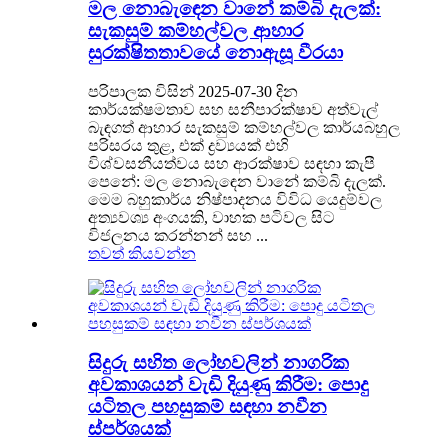
මල නොබැඳෙන වානේ කම්බි දැලක්:
සැකසුම් කම්හල්වල ආහාර
සුරක්ෂිතතාවයේ නොඇසූ වීරයා
පරිපාලක විසින් 2025-07-30 දින
කාර්යක්ෂමතාව සහ සනීපාරක්ෂාව අත්වැල්
බැඳගත් ආහාර සැකසුම් කම්හල්වල කාර්යබහුල
පරිසරය තුළ, එක් ද්‍රව්‍යයක් එහි
විශ්වසනීයත්වය සහ ආරක්ෂාව සඳහා කැපී
පෙනේ: මල නොබැඳෙන වානේ කම්බි දැලක්.
මෙම බහුකාර්ය නිෂ්පාදනය විවිධ යෙදුම්වල
අත්‍යවශ්‍ය අංගයකි, වාහක පටිවල සිට
විජලනය කරන්නන් සහ ...
තවත් කියවන්න
සිදුරු සහිත ලෝහවලින් නාගරික
අවකාශයන් වැඩි දියුණු කිරීම: පොදු
යටිතල පහසුකම් සඳහා නවීන
ස්පර්ශයක්