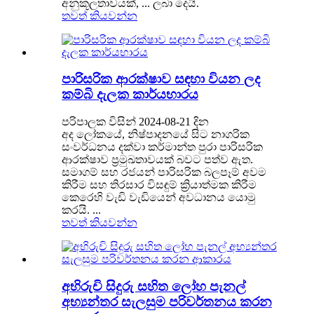
අනුකූලතාවයක්, ... ලබා දෙයි.
තවත් කියවන්න
පාරිසරික ආරක්ෂාව සඳහා වියන ලද
කම්බි දැලක කාර්යභාරය
පරිපාලක විසින් 2024-08-21 දින
අද ලෝකයේ, නිෂ්පාදනයේ සිට නාගරික
සංවර්ධනය දක්වා කර්මාන්ත පුරා පාරිසරික
ආරක්ෂාව ප්‍රමුඛතාවයක් බවට පත්ව ඇත.
සමාගම් සහ රජයන් පාරිසරික බලපෑම් අවම
කිරීම සහ තිරසාර විසඳුම් ක්‍රියාත්මක කිරීම
කෙරෙහි වැඩි වැඩියෙන් අවධානය යොමු
කරයි. ...
තවත් කියවන්න
අභිරුචි සිදුරු සහිත ලෝහ පැනල්
අභ්‍යන්තර සැලසුම පරිවර්තනය කරන