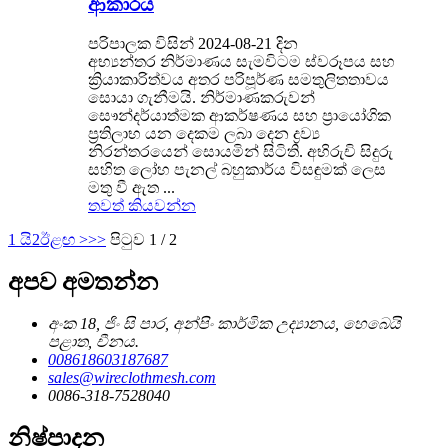
ආකාරය
පරිපාලක විසින් 2024-08-21 දින
අභ්‍යන්තර නිර්මාණය සැමවිටම ස්වරූපය සහ
ක්‍රියාකාරිත්වය අතර පරිපූර්ණ සමතුලිතතාවය
සොයා ගැනීමයි. නිර්මාණකරුවන්
සෞන්දර්යාත්මක ආකර්ෂණය සහ ප්‍රායෝගික
ප්‍රතිලාභ යන දෙකම ලබා දෙන ද්‍රව්‍ය
නිරන්තරයෙන් සොයමින් සිටිති. අභිරුචි සිදුරු
සහිත ලෝහ පැනල් බහුකාර්ය විසඳුමක් ලෙස
මතු වී ඇත ...
තවත් කියවන්න
1 යි
2
ඊළඟ >
>>
පිටුව 1 / 2
අපව අමතන්න
අංක 18, ජිං සි පාර, අන්පිං කාර්මික උද්‍යානය, හෙබෙයි
පළාත, චීනය.
008618603187687
sales@wireclothmesh.com
0086-318-7528040
නිෂ්පාදන