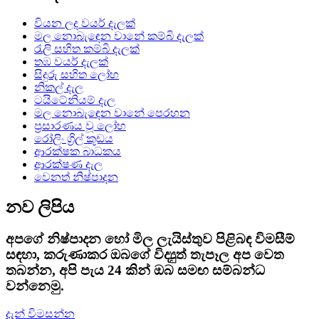
වියන ලද වයර් දැලක්
මල නොබැඳෙන වානේ කම්බි දැලක්
රැලි සහිත කම්බි දැලක්
තඹ වයර් දැලක්
සිදුරු සහිත ලෝහ
නිකල් දැල
ටයිටේනියම් දැල
මල නොබැඳෙන වානේ පෙරහන
ප්‍රසාරණය වූ ලෝහ
රෝලිං ග්‍රිල් කූඩය
ආරක්ෂක බාධකය
ආරක්ෂණ දැල
වෙනත් නිෂ්පාදන
නව ලිපිය
අපගේ නිෂ්පාදන හෝ මිල ලැයිස්තුව පිළිබඳ විමසීම්
සඳහා, කරුණාකර ඔබගේ විද්‍යුත් තැපෑල අප වෙත
තබන්න, අපි පැය 24 කින් ඔබ සමඟ සම්බන්ධ
වන්නෙමු.
දැන් විමසන්න