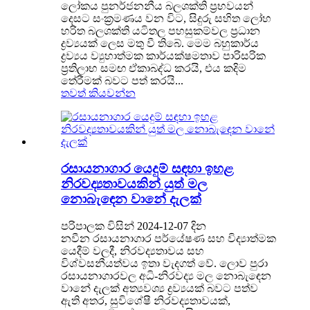
ලෝකය පුනර්ජනනීය බලශක්ති ප්‍රභවයන්
දෙසට සංක්‍රමණය වන විට, සිදුරු සහිත ලෝහ
හරිත බලශක්ති යටිතල පහසුකම්වල ප්‍රධාන
ද්‍රව්‍යයක් ලෙස මතු වී තිබේ. මෙම බහුකාර්ය
ද්‍රව්‍යය ව්‍යුහාත්මක කාර්යක්ෂමතාව පාරිසරික
ප්‍රතිලාභ සමඟ ඒකාබද්ධ කරයි, එය කදිම
තේරීමක් බවට පත් කරයි...
තවත් කියවන්න
රසායනාගාර යෙදුම් සඳහා ඉහළ
නිරවද්‍යතාවයකින් යුත් මල
නොබැඳෙන වානේ දැලක්
පරිපාලක විසින් 2024-12-07 දින
නවීන රසායනාගාර පර්යේෂණ සහ විද්‍යාත්මක
යෙදීම් වලදී, නිරවද්‍යතාවය සහ
විශ්වසනීයත්වය ඉතා වැදගත් වේ. ලොව පුරා
රසායනාගාරවල අධි-නිරවද්‍ය මල නොබැඳෙන
වානේ දැලක් අත්‍යවශ්‍ය ද්‍රව්‍යයක් බවට පත්ව
ඇති අතර, සුවිශේෂී නිරවද්‍යතාවයක්,