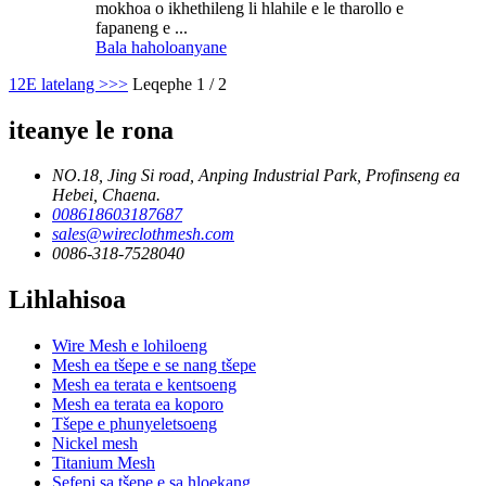
mokhoa o ikhethileng li hlahile e le tharollo e
fapaneng e ...
Bala haholoanyane
1
2
E latelang >
>>
Leqephe 1 / 2
iteanye le rona
NO.18, Jing Si road, Anping Industrial Park, Profinseng ea
Hebei, Chaena.
008618603187687
sales@wireclothmesh.com
0086-318-7528040
Lihlahisoa
Wire Mesh e lohiloeng
Mesh ea tšepe e se nang tšepe
Mesh ea terata e kentsoeng
Mesh ea terata ea koporo
Tšepe e phunyeletsoeng
Nickel mesh
Titanium Mesh
Sefepi sa tšepe e sa hloekang