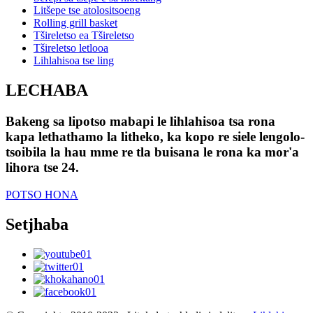
Litšepe tse atolositsoeng
Rolling grill basket
Tšireletso ea Tšireletso
Tšireletso letlooa
Lihlahisoa tse ling
LECHABA
Bakeng sa lipotso mabapi le lihlahisoa tsa rona
kapa lethathamo la litheko, ka kopo re siele lengolo-
tsoibila la hau mme re tla buisana le rona ka mor'a
lihora tse 24.
POTSO HONA
Setjhaba