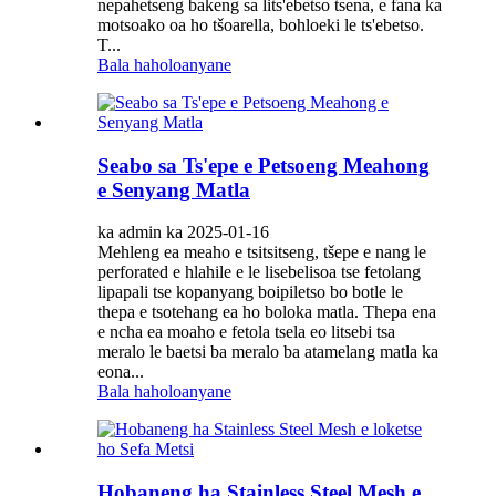
nepahetseng bakeng sa lits'ebetso tsena, e fana ka
motsoako oa ho tšoarella, bohloeki le ts'ebetso.
T...
Bala haholoanyane
Seabo sa Ts'epe e Petsoeng Meahong
e Senyang Matla
ka admin ka 2025-01-16
Mehleng ea meaho e tsitsitseng, tšepe e nang le
perforated e hlahile e le lisebelisoa tse fetolang
lipapali tse kopanyang boipiletso bo botle le
thepa e tsotehang ea ho boloka matla. Thepa ena
e ncha ea moaho e fetola tsela eo litsebi tsa
meralo le baetsi ba meralo ba atamelang matla ka
eona...
Bala haholoanyane
Hobaneng ha Stainless Steel Mesh e