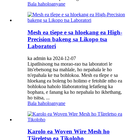
Bala haholoanyane
Mesh ea tšepe e sa hloekang ea High-
Precision bakeng sa Likopo tsa
Laboratori
ka admin ka 2024-12-07
Lipatlisisong tsa morao-rao tsa laboratori le
lits'ebetsong tsa mahlale, ho nepahala le ho
ts'epahala ke tsa bohlokoa. Mesh ea tšepe e sa
hloekang ea boleng bo holimo e fetohile ntho ea
bohlokoa haholo lilaboratoring lefatšeng ka
bophara, e fanang ka ho nepahala ho ikhethang,
ho tsitsa, ...
Bala haholoanyane
Karolo ea Woven Wire Mesh ho
Tšireletso ea Tikoloho