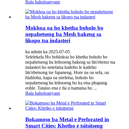
Bala haholoanyane
Mokhoa oa ho khetha boholo bo
nepahetseng ba Mesh bakeng sa
likopo tsa indasteri
ka admin ka 2025-07-05
Selelekela Ho bohlokoa ho khetha boholo bo
nepahetseng ba letlooeng bakeng sa lits'ebetso tsa
indasteri ho netefatsa katleho le katleho
lits'ebetsong tse fapaneng. Hore na oa sefa, oa
hlahloba, kapa oa sireletsa, boholo bo
nepahetseng ba letlooeng bo ka etsa phapang
eohle. Tataiso ena e tla u tsamaisa ho ...
Bala haholoanyane
Bokamoso ba Metal e Perforated in
Smart Cities: Khetho e tsitsitseng