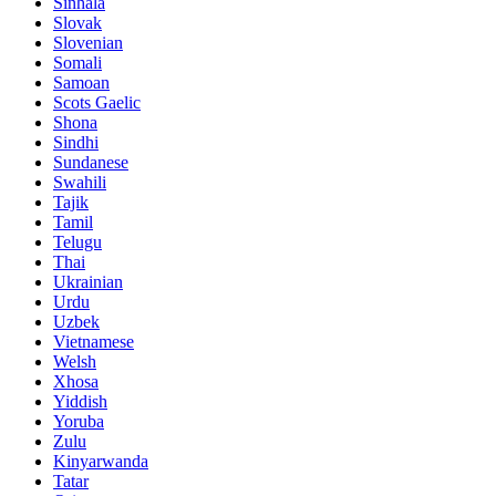
Sinhala
Slovak
Slovenian
Somali
Samoan
Scots Gaelic
Shona
Sindhi
Sundanese
Swahili
Tajik
Tamil
Telugu
Thai
Ukrainian
Urdu
Uzbek
Vietnamese
Welsh
Xhosa
Yiddish
Yoruba
Zulu
Kinyarwanda
Tatar