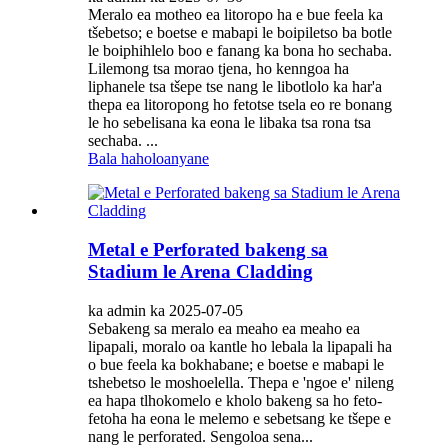
Meralo ea motheo ea litoropo ha e bue feela ka
tšebetso; e boetse e mabapi le boipiletso ba botle
le boiphihlelo boo e fanang ka bona ho sechaba.
Lilemong tsa morao tjena, ho kenngoa ha
liphanele tsa tšepe tse nang le libotlolo ka har'a
thepa ea litoropong ho fetotse tsela eo re bonang
le ho sebelisana ka eona le libaka tsa rona tsa
sechaba. ...
Bala haholoanyane
Metal e Perforated bakeng sa
Stadium le Arena Cladding
ka admin ka 2025-07-05
Sebakeng sa meralo ea meaho ea meaho ea
lipapali, moralo oa kantle ho lebala la lipapali ha
o bue feela ka bokhabane; e boetse e mabapi le
tshebetso le moshoelella. Thepa e 'ngoe e' nileng
ea hapa tlhokomelo e kholo bakeng sa ho feto-
fetoha ha eona le melemo e sebetsang ke tšepe e
nang le perforated. Sengoloa sena...