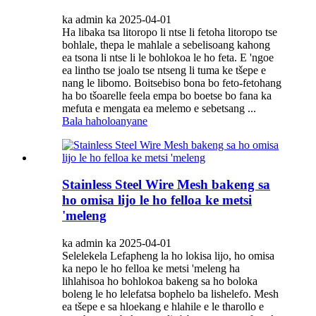
ka admin ka 2025-04-01
Ha libaka tsa litoropo li ntse li fetoha litoropo tse
bohlale, thepa le mahlale a sebelisoang kahong
ea tsona li ntse li le bohlokoa le ho feta. E 'ngoe
ea lintho tse joalo tse ntseng li tuma ke tšepe e
nang le libomo. Boitsebiso bona bo feto-fetohang
ha bo tšoarelle feela empa bo boetse bo fana ka
mefuta e mengata ea melemo e sebetsang ...
Bala haholoanyane
Stainless Steel Wire Mesh bakeng sa
ho omisa lijo le ho felloa ke metsi
'meleng
ka admin ka 2025-04-01
Selelekela Lefapheng la ho lokisa lijo, ho omisa
ka nepo le ho felloa ke metsi 'meleng ha
lihlahisoa ho bohlokoa bakeng sa ho boloka
boleng le ho lelefatsa bophelo ba lishelefo. Mesh
ea tšepe e sa hloekang e hlahile e le tharollo e