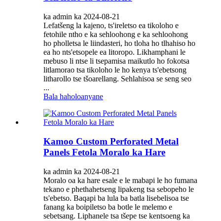
ka admin ka 2024-08-21
Lefatšeng la kajeno, ts'ireletso ea tikoloho e
fetohile ntho e ka sehloohong e ka sehloohong
ho pholletsa le liindasteri, ho tloha ho tlhahiso ho
ea ho nts'etsopele ea litoropo. Likhamphani le
mebuso li ntse li tsepamisa maikutlo ho fokotsa
litlamorao tsa tikoloho le ho kenya ts'ebetsong
litharollo tse tšoarellang. Sehlahisoa se seng seo
...
Bala haholoanyane
Kamoo Custom Perforated Metal
Panels Fetola Moralo ka Hare
ka admin ka 2024-08-21
Moralo oa ka hare esale e le mabapi le ho fumana
tekano e phethahetseng lipakeng tsa sebopeho le
ts'ebetso. Baqapi ba lula ba batla lisebelisoa tse
fanang ka boipiletso ba botle le melemo e
sebetsang. Liphanele tsa tšepe tse kentsoeng ka