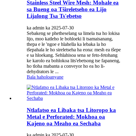
Stainless Steel Wire Mesh: Mohale ea
sa Bueng oa Tšireletseho ea Lijo
Lijalong Tsa Ts'ebetso
ka admin ka 2025-07-30
Sebakeng se phetheselang sa limela tsa ho lokisa
lijo, moo katleho le bohloeki li tsamaisanang,
thepa e le 'ngoe e hlahella ka lebaka la ho
tšepahala le ho sireletseha ha eona: mesh ea tšepe
e sa hloekang. Sehlahisoa sena se feto-fetohang
ke karolo ea bohlokoa lits'ebetsong tse fapaneng,
ho tloha mabanta a conveyor ho ea ho li-
dehydrators le ...
Bala haholoanyane
Ntlafatso ea Libaka tsa Litoropo ka
Metal e Perforated: Mokhoa oa
Kajeno oa Meaho ea Sechaba
ka admin ka 2025-07-30