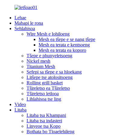
Lehae
Mabapi le rona
Sehlahisoa
Wire Mesh e lohiloeng
Mesh ea tšepe e se nang tšepe
Mesh ea terata e kentsoeng
Mesh ea terata ea koporo
Tšepe e phunyeletsoeng
Nickel mesh
Titanium Mesh
Sefepi sa tšepe e sa hloekang
Litšepe tse atolositsoeng
Rolling grill basket
Tšireletso ea Tšireletso
Tšireletso letlooa
Lihlahisoa tse ling
Video
Litaba
Litaba tsa Khampani
Litaba tsa indasteri
Linyeoe tsa Kopo
Bothata bo Tloaelehileng