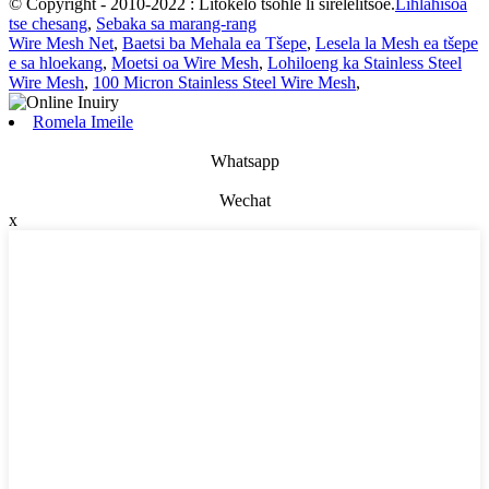
© Copyright - 2010-2022 : Litokelo tsohle li sirelelitsoe.
Lihlahisoa
tse chesang
,
Sebaka sa marang-rang
Wire Mesh Net
,
Baetsi ba Mehala ea Tšepe
,
Lesela la Mesh ea tšepe
e sa hloekang
,
Moetsi oa Wire Mesh
,
Lohiloeng ka Stainless Steel
Wire Mesh
,
100 Micron Stainless Steel Wire Mesh
,
Romela Imeile
Whatsapp
Wechat
x