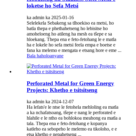
loketse ho Sefa Metsi
ka admin ka 2025-01-16
Selelekela Sebakeng sa tlhoekiso ea metsi, ho
batla thepa e phethahetseng ho lebisitse ho
amoheloeng ho atileng ha mesh ea tšepe e sa
hloekang. Thepa ena e feto-fetohang le e matla
ha e lokele ho sefa metsi feela empa e boetse e
fana ka melemo e mengata e etsang hore e eme ...
Bala haholoanyane
Perforated Metal for Green Energy
Projects: Khetho e tsitsitseng
ka admin ka 2024-12-07
Ha lefats'e le ntse le fetohela mehloling ea matla
a ka nchafatsoang, tšepe e nang le perforated e
hlahile e le ntho ea bohlokoa meahong ea matla a
tala. Thepa ena e feto-fetohang e kopanya
katleho ea sebopeho le melemo ea tikoloho, e e
etsa khetho e nepahetseng ...