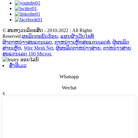
© ສະຫງວນລິຂະສິດ - 2010-2022 : All Rights
Reserved.
ຜະລິດຕະພັນຮ້ອນ
,
ແຜນຜັງເວັບໄຊທ໌
ຜ້າຕາຫນ່າງສະແຕນເລດ
,
ຕາຫນ່າງເຫຼັກສະແຕນເລດທໍ
,
ຜູ້ຜະລິດ
ສາຍເຫຼັກ
,
Wire Mesh Net
,
ຜູ້ຜະລິດຕາຫນ່າງສາຍ
,
ຕາຫນ່າງສາຍ
ສະແຕນເລດ 100 Micron
,
ສົ່ງອີເມວ
Whatsapp
Wechat
x