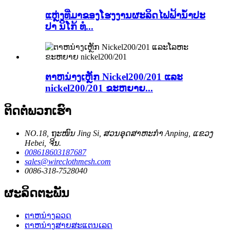
ແຫຼ່ງທີ່ມາຂອງໂຮງງານຜະລິດໄຟຟ້ານ້ຳປະ
ປາ ນິໂກ້ ທໍ...
ຕາຫນ່າງເຫຼັກ Nickel200/201 ແລະ
nickel200/201 ຂະຫຍາຍ...
ຕິດຕໍ່ພວກເຮົາ
NO.18, ຖະໜົນ Jing Si, ສວນອຸດສາຫະກຳ Anping, ແຂວງ
Hebei, ຈີນ.
008618603187687
sales@wireclothmesh.com
0086-318-7528040
ຜະລິດຕະພັນ
ຕາຫນ່າງລວດ
ຕາຫນ່າງສາຍສະແຕນເລດ