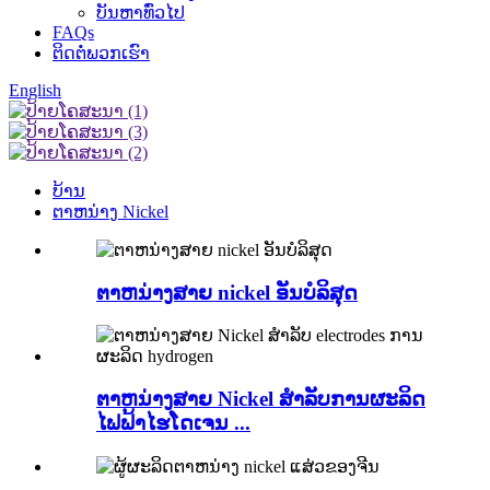
ບັນຫາທົ່ວໄປ
FAQs
ຕິດຕໍ່ພວກເຮົາ
English
ບ້ານ
ຕາຫນ່າງ Nickel
ຕາຫນ່າງສາຍ nickel ອັນບໍລິສຸດ
ຕາຫນ່າງສາຍ Nickel ສໍາລັບການຜະລິດ
ໄຟຟ້າໄຮໂດເຈນ ...