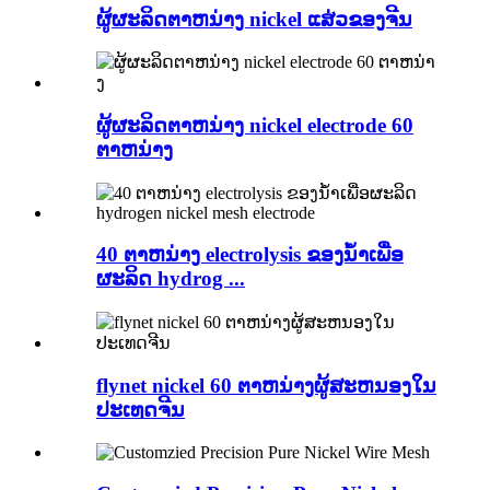
ຜູ້ຜະລິດຕາຫນ່າງ nickel ແສ່ວຂອງຈີນ
ຜູ້ຜະລິດຕາຫນ່າງ nickel electrode 60
ຕາຫນ່າງ
40 ຕາຫນ່າງ electrolysis ຂອງນ້ໍາເພື່ອ
ຜະລິດ hydrog ...
flynet nickel 60 ຕາຫນ່າງຜູ້ສະຫນອງໃນ
ປະເທດຈີນ