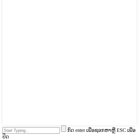
ກົດ enter ເພື່ອຊອກຫາຫຼື ESC ເພື່ອ
ປິດ