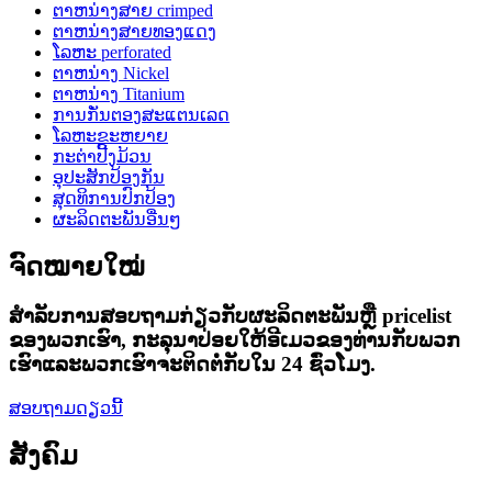
ຕາຫນ່າງສາຍ crimped
ຕາຫນ່າງສາຍທອງແດງ
ໂລຫະ perforated
ຕາຫນ່າງ Nickel
ຕາຫນ່າງ Titanium
ການກັ່ນຕອງສະແຕນເລດ
ໂລຫະຂະຫຍາຍ
ກະຕ່າປີ້ງມ້ວນ
ອຸປະສັກປ້ອງກັນ
ສຸດທິການປົກປ້ອງ
ຜະລິດຕະພັນອື່ນໆ
ຈົດໝາຍໃໝ່
ສໍາ​ລັບ​ການ​ສອບ​ຖາມ​ກ່ຽວ​ກັບ​ຜະ​ລິດ​ຕະ​ພັນ​ຫຼື pricelist
ຂອງ​ພວກ​ເຮົາ​, ກະ​ລຸ​ນາ​ປ່ອຍ​ໃຫ້​ອີ​ເມວ​ຂອງ​ທ່ານ​ກັບ​ພວກ​
ເຮົາ​ແລະ​ພວກ​ເຮົາ​ຈະ​ຕິດ​ຕໍ່​ກັບ​ໃນ 24 ຊົ່ວ​ໂມງ​.
ສອບຖາມດຽວນີ້
ສັງຄົມ