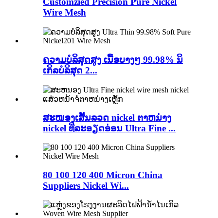
Customzied Precision Pure Nickel
Wire Mesh
ຄວາມບໍລິສຸດສູງ ເນື້ອບາງໆ 99.98% ນິ
ເກິລບໍລິສຸດ 2...
ສະໜອງເສັ້ນລວດ nickel ຕາຫນ່າງ
nickel ທີ່ລະອຽດອ່ອນ Ultra Fine ...
80 100 120 400 Micron China
Suppliers Nickel Wi...