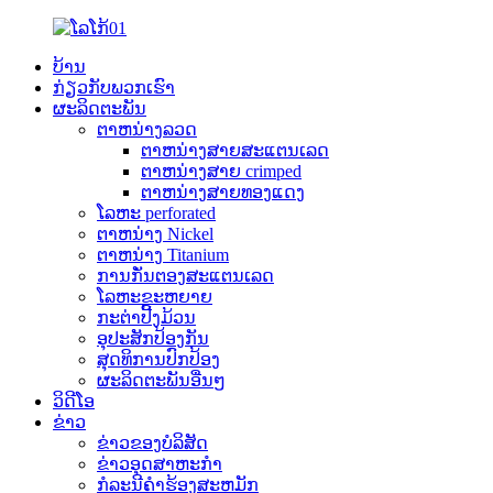
ບ້ານ
ກ່ຽວກັບພວກເຮົາ
ຜະລິດຕະພັນ
ຕາຫນ່າງລວດ
ຕາຫນ່າງສາຍສະແຕນເລດ
ຕາຫນ່າງສາຍ crimped
ຕາຫນ່າງສາຍທອງແດງ
ໂລຫະ perforated
ຕາຫນ່າງ Nickel
ຕາຫນ່າງ Titanium
ການກັ່ນຕອງສະແຕນເລດ
ໂລຫະຂະຫຍາຍ
ກະຕ່າປີ້ງມ້ວນ
ອຸປະສັກປ້ອງກັນ
ສຸດທິການປົກປ້ອງ
ຜະລິດຕະພັນອື່ນໆ
ວິດີໂອ
ຂ່າວ
ຂ່າວຂອງບໍລິສັດ
ຂ່າວອຸດສາຫະກໍາ
ກໍລະນີຄໍາຮ້ອງສະຫມັກ