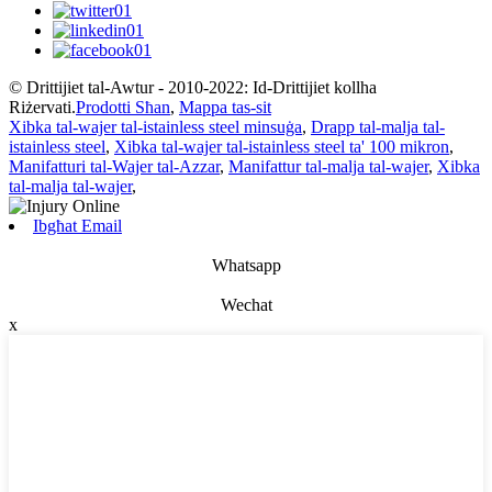
© Drittijiet tal-Awtur - 2010-2022: Id-Drittijiet kollha
Riżervati.
Prodotti Sħan
,
Mappa tas-sit
Xibka tal-wajer tal-istainless steel minsuġa
,
Drapp tal-malja tal-
istainless steel
,
Xibka tal-wajer tal-istainless steel ta' 100 mikron
,
Manifatturi tal-Wajer tal-Azzar
,
Manifattur tal-malja tal-wajer
,
Xibka
tal-malja tal-wajer
,
Ibgħat Email
Whatsapp
Wechat
x