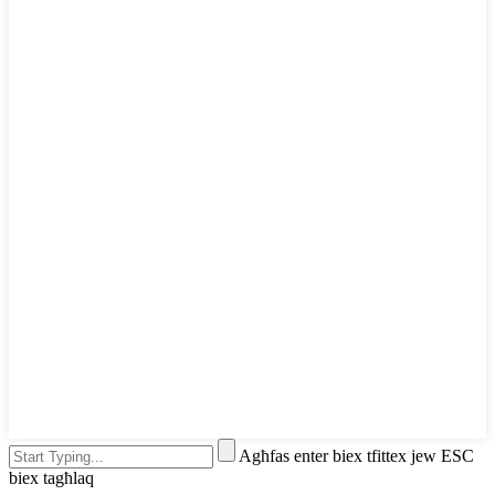
Agħfas enter biex tfittex jew ESC
biex tagħlaq