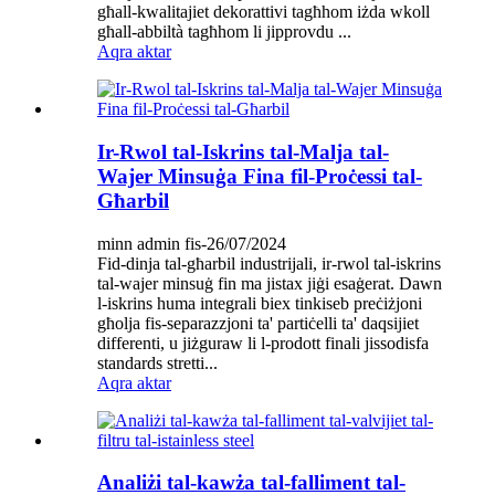
għall-kwalitajiet dekorattivi tagħhom iżda wkoll
għall-abbiltà tagħhom li jipprovdu ...
Aqra aktar
Ir-Rwol tal-Iskrins tal-Malja tal-
Wajer Minsuġa Fina fil-Proċessi tal-
Għarbil
minn admin fis-26/07/2024
Fid-dinja tal-għarbil industrijali, ir-rwol tal-iskrins
tal-wajer minsuġ fin ma jistax jiġi esaġerat. Dawn
l-iskrins huma integrali biex tinkiseb preċiżjoni
għolja fis-separazzjoni ta' partiċelli ta' daqsijiet
differenti, u jiżguraw li l-prodott finali jissodisfa
standards stretti...
Aqra aktar
Analiżi tal-kawża tal-falliment tal-