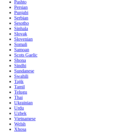
Pashto
Persian
Punjabi
Serbian
Sesotho
Sinhala
Slovak
Slovenian
Somali
Samoan
Scots Gaelic
Shona
Sindhi
Sundanese
Swahili
Tajik
Tamil
Telugu
Thai
Ukrainian
Urdu
Uzbek
Vietnamese
Welsh
Xhosa