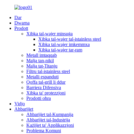
Dar
Dwarna
Prodott
Xibka tal-wajer minsuġa
Xibka tal-wajer tal-istainless steel
Xibka tal-wajer imkemmxa
Xibka tal-wajer tar-ram
Metall imtaqqab
Malja tan-nikil
Malja tat-Titanju
Filtru tal-istainless steel
Metalli espanduti
Qoffa tal-grill li ddur
Barriera Difensiva
Xibka ta' protezzjoni
Prodotti oħra
Vidjo
Aħbarijiet
Aħbarijiet tal-Kumpanija
Aħbarijiet tal-Industrija
Każijiet ta' Applikazzjoni
Problema Komuni