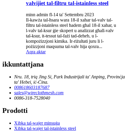
valvijiet tal-filtru tal-istainless steel
minn admin fl-14 ta' Settembru 2023
Il-kawża tal-ħsara wara 18-il xahar tal-valv tal-
filtru tal-istainless steel ħadem għal 18-il xahar, u
l-valv tal-ksur ġie skopert u analizzat għall-valv
tal-ksur, it-tessut tal-fażi tad-deheb, u l-
kompożizzjoni kimika. Ir-riżultati juru li l-
pożizzjoni maqsuma tal-valv hija qoxra...
Aqra aktar
ikkuntattjana
Nru. 18, triq Jing Si, Park Industrijali ta' Anping, Provinċja
ta' Hebei, iċ-Ċina.
008618603187687
sales@wireclothmesh.com
0086-318-7528040
Prodotti
Xibka tal-wajer minsuġa
Xibka tal-wajer tal-istainless steel