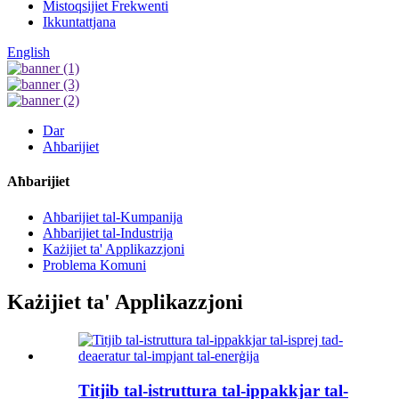
Mistoqsijiet Frekwenti
Ikkuntattjana
English
Dar
Aħbarijiet
Aħbarijiet
Aħbarijiet tal-Kumpanija
Aħbarijiet tal-Industrija
Każijiet ta' Applikazzjoni
Problema Komuni
Każijiet ta' Applikazzjoni
Titjib tal-istruttura tal-ippakkjar tal-