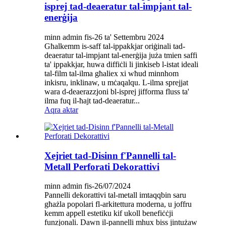
isprej tad-deaeratur tal-impjant tal-
enerġija
minn admin fis-26 ta' Settembru 2024
Għalkemm is-saff tal-ippakkjar oriġinali tad-
deaeratur tal-impjant tal-enerġija juża tmien saffi
ta' ippakkjar, huwa diffiċli li jinkiseb l-istat ideali
tal-film tal-ilma għaliex xi wħud minnhom
inkisru, inklinaw, u mċaqalqu. L-ilma sprejjat
wara d-deaerazzjoni bl-isprej jifforma fluss ta'
ilma fuq il-ħajt tad-deaeratur...
Aqra aktar
Xejriet tad-Disinn f'Pannelli tal-
Metall Perforati Dekorattivi
minn admin fis-26/07/2024
Pannelli dekorattivi tal-metall imtaqqbin saru
għażla popolari fl-arkitettura moderna, u joffru
kemm appell estetiku kif ukoll benefiċċji
funzjonali. Dawn il-pannelli mhux biss jintużaw