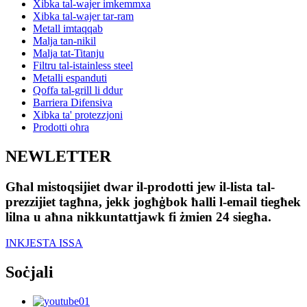
Xibka tal-wajer imkemmxa
Xibka tal-wajer tar-ram
Metall imtaqqab
Malja tan-nikil
Malja tat-Titanju
Filtru tal-istainless steel
Metalli espanduti
Qoffa tal-grill li ddur
Barriera Difensiva
Xibka ta' protezzjoni
Prodotti oħra
NEWLETTER
Għal mistoqsijiet dwar il-prodotti jew il-lista tal-
prezzijiet tagħna, jekk jogħġbok ħalli l-email tiegħek
lilna u aħna nikkuntattjawk fi żmien 24 siegħa.
INKJESTA ISSA
Soċjali