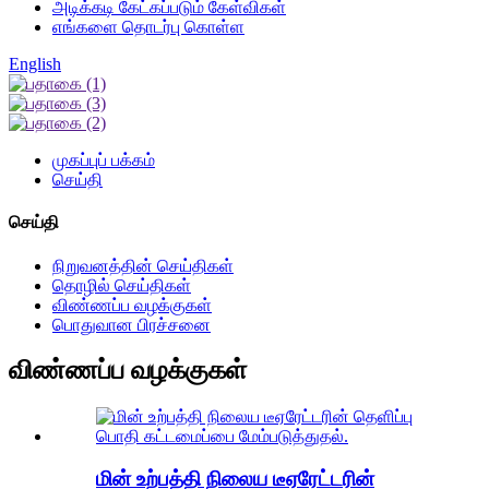
அடிக்கடி கேட்கப்படும் கேள்விகள்
எங்களை தொடர்பு கொள்ள
English
முகப்புப் பக்கம்
செய்தி
செய்தி
நிறுவனத்தின் செய்திகள்
தொழில் செய்திகள்
விண்ணப்ப வழக்குகள்
பொதுவான பிரச்சனை
விண்ணப்ப வழக்குகள்
மின் உற்பத்தி நிலைய டீஏரேட்டரின்