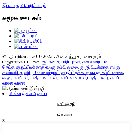
இப்போது விசாரிக்கவும்
சமூக ஊடகம்
© பதிப்புரிமை - 2010-2022 : அனைத்து உரிமைகளும்
பாதுகாக்கப்பட்டவை.
சூடான தயாரிப்புகள்
,
தளவரைபடம்
நெய்த துருப்பிடிக்காத எஃகு கம்பி வலை
,
துருப்பிடிக்காத எஃகு
கண்ணி துணி
,
100 மைக்ரான் துருப்பிடிக்காத எஃகு கம்பி வலை
,
எஃகு கம்பி உற்பத்தியாளர்கள்
,
கம்பி வலை உற்பத்தியாளர்
,
கம்பி
வலை வலை
,
மின்னஞ்சல் அனுப்பு
வாட்ஸ்அப்
வெச்சாட்
x