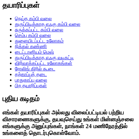
தயாரிப்புகள்
நெய்த கம்பி வலை
துருப்பிடிக்காத எஃகு கம்பி வலை
சுருக்கப்பட்ட கம்பி வலை
செம்பு கம்பி வலை
துளையிடப்பட்ட உலோகம்
நிக்கல் கண்ணி
டைட்டானியம் மெஷ்
துருப்பிடிக்காத எஃகு வடிகட்டி
விரிவாக்கப்பட்ட உலோகங்கள்
ரோலிங் கிரில் கூடை
தற்காப்புத் தடை
பாதுகாப்பு வலை
பிற தயாரிப்புகள்
புதிய கடிதம்
எங்கள் தயாரிப்புகள் அல்லது விலைப்பட்டியல் பற்றிய
விசாரணைகளுக்கு, தயவுசெய்து உங்கள் மின்னஞ்சலை
எங்களுக்கு அனுப்புங்கள், நாங்கள் 24 மணிநேரத்தில்
உங்களைத் தொடர்புகொள்வோம்.