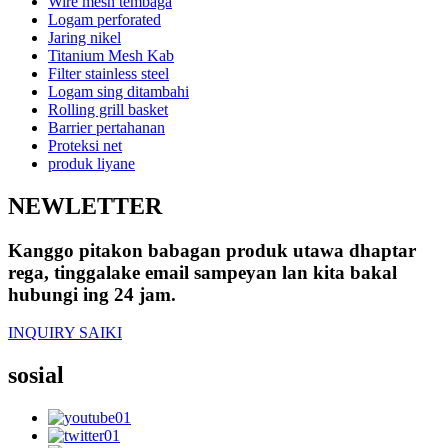
Wire mesh tembaga
Logam perforated
Jaring nikel
Titanium Mesh Kab
Filter stainless steel
Logam sing ditambahi
Rolling grill basket
Barrier pertahanan
Proteksi net
produk liyane
NEWLETTER
Kanggo pitakon babagan produk utawa dhaptar
rega, tinggalake email sampeyan lan kita bakal
hubungi ing 24 jam.
INQUIRY SAIKI
sosial