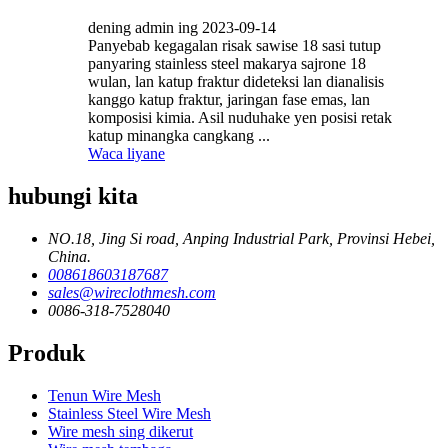
dening admin ing 2023-09-14
Panyebab kegagalan risak sawise 18 sasi tutup
panyaring stainless steel makarya sajrone 18
wulan, lan katup fraktur dideteksi lan dianalisis
kanggo katup fraktur, jaringan fase emas, lan
komposisi kimia. Asil nuduhake yen posisi retak
katup minangka cangkang ...
Waca liyane
hubungi kita
NO.18, Jing Si road, Anping Industrial Park, Provinsi Hebei,
China.
008618603187687
sales@wireclothmesh.com
0086-318-7528040
Produk
Tenun Wire Mesh
Stainless Steel Wire Mesh
Wire mesh sing dikerut