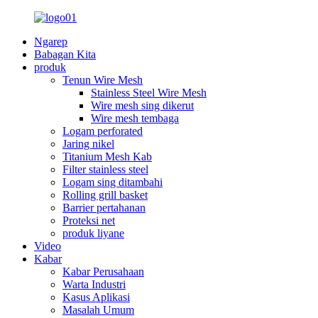
Ngarep
Babagan Kita
produk
Tenun Wire Mesh
Stainless Steel Wire Mesh
Wire mesh sing dikerut
Wire mesh tembaga
Logam perforated
Jaring nikel
Titanium Mesh Kab
Filter stainless steel
Logam sing ditambahi
Rolling grill basket
Barrier pertahanan
Proteksi net
produk liyane
Video
Kabar
Kabar Perusahaan
Warta Industri
Kasus Aplikasi
Masalah Umum