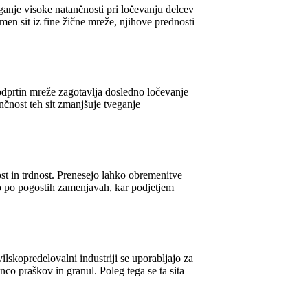
ganje visoke natančnosti pri ločevanju delcev
men sit iz fine žične mreže, njihove prednosti
 odprtin mreže zagotavlja dosledno ločevanje
čnost teh sit zmanjšuje tveganje
ost in trdnost. Prenesejo lahko obremenitve
bo po pogostih zamenjavah, kar podjetjem
vilskopredelovalni industriji se uporabljajo za
nco praškov in granul. Poleg tega se ta sita