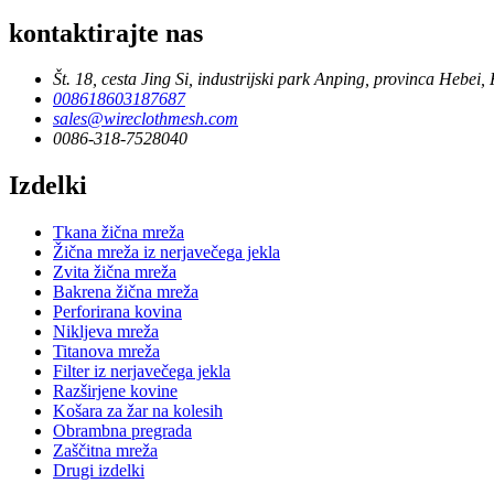
kontaktirajte nas
Št. 18, cesta Jing Si, industrijski park Anping, provinca Hebei, 
008618603187687
sales@wireclothmesh.com
0086-318-7528040
Izdelki
Tkana žična mreža
Žična mreža iz nerjavečega jekla
Zvita žična mreža
Bakrena žična mreža
Perforirana kovina
Nikljeva mreža
Titanova mreža
Filter iz nerjavečega jekla
Razširjene kovine
Košara za žar na kolesih
Obrambna pregrada
Zaščitna mreža
Drugi izdelki