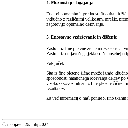
4. Možnosti prilagajanja
Ena od pomembnih prednosti fino tkanih žičnih
vključno z različnimi velikostmi mrežic, prem
zagotovijo optimalno delovanje.
5. Enostavno vzdrževanje in čiščenje
Zasloni iz fine pletene žične mreže so relati
Zasloni iz nerjavečega jekla so še posebej odpo
Zaključek
Sita iz fine pletene žične mreže igrajo ključno
sposobnosti natančnega ločevanja delcev po ve
visokokakovostnih sit iz fine pletene žične m
rezultatov.
Za več informacij o naši ponudbi fino tkanih ž
Čas objave: 26. julij 2024