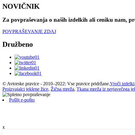
NOVIČNIK
Za povpraševanja o naših izdelkih ali ceniku nam, pro
POVPRAŠEVANJE ZDAJ
Družbeno
© Avtorske pravice - 2010–2022: Vse pravice pridržane.
Vroči izdelki
Proizvajalci jeklene žice
,
Žična mreža
,
Tkana mreža iz nerjavečega je
Pošlji e-pošto
x