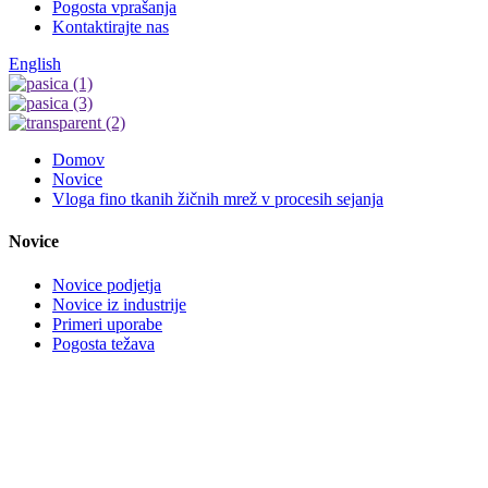
Pogosta vprašanja
Kontaktirajte nas
English
Domov
Novice
Vloga fino tkanih žičnih mrež v procesih sejanja
Novice
Novice podjetja
Novice iz industrije
Primeri uporabe
Pogosta težava