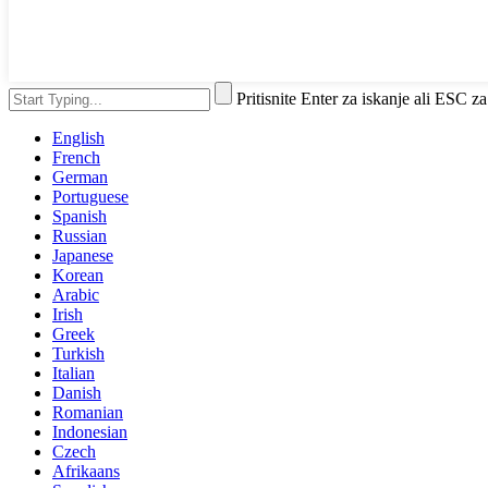
Pritisnite Enter za iskanje ali ESC za
English
French
German
Portuguese
Spanish
Russian
Japanese
Korean
Arabic
Irish
Greek
Turkish
Italian
Danish
Romanian
Indonesian
Czech
Afrikaans