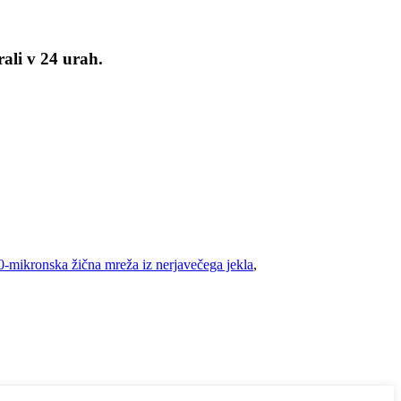
ali v 24 urah.
0-mikronska žična mreža iz nerjavečega jekla
,