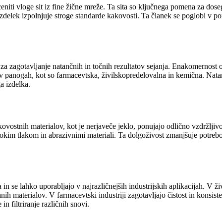
eniti vloge sit iz fine žične mreže. Ta sita so ključnega pomena za dose
 izdelek izpolnjuje stroge standarde kakovosti. Ta članek se poglobi v po
 za zagotavljanje natančnih in točnih rezultatov sejanja. Enakomernost
 v panogah, kot so farmacevtska, živilskopredelovalna in kemična. Natan
a izdelka.
kovostnih materialov, kot je nerjaveče jeklo, ponujajo odlično vzdržljiv
visokim tlakom in abrazivnimi materiali. Ta dolgoživost zmanjšuje potre
 in se lahko uporabljajo v najrazličnejših industrijskih aplikacijah. V ži
nih materialov. V farmacevtski industriji zagotavljajo čistost in konsiste
in filtriranje različnih snovi.