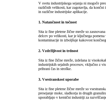
V svetu industrijskega sejanja ni mogoče prec
različnih velikosti, kar zagotavlja, da končni
in različne industrijske aplikacije.
1. Natančnost in točnost
Sita iz fine pletene žične mreže so zasnovana
delcev po velikosti, kar je ključnega pomena
kontaminacije in izboljšuje kakovost končneg
2. Vzdržljivost in trdnost
Sita iz fine žične mreže, izdelana iz visokoka
industrijskih sejalnih procesov, vključno z 
prihrani čas in stroške.
3. Vsestranskost uporabe
Sita iz fine pletene žične mreže so vsestranska
presejanje moke, sladkorja in drugih granulira
uporabljajo v kemični industriji za razvrščanje 