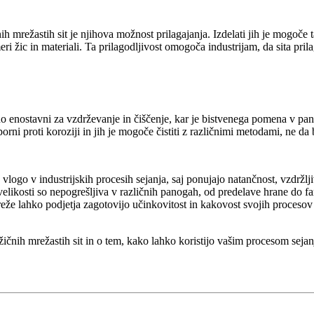
 mrežastih sit je njihova možnost prilagajanja. Izdelati jih je mogoče 
eri žic in materiali. Ta prilagodljivost omogoča industrijam, da sita pr
vno enostavni za vzdrževanje in čiščenje, kar je bistvenega pomena v p
rni proti koroziji in jih je mogoče čistiti z različnimi metodami, ne da b
 vlogo v industrijskih procesih sejanja, saj ponujajo natančnost, vzdržlj
likosti so nepogrešljiva v različnih panogah, od predelave hrane do fa
reže lahko podjetja zagotovijo učinkovitost in kakovost svojih procesov
ičnih mrežastih sit in o tem, kako lahko koristijo vašim procesom sejanj