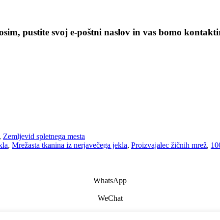
sim, pustite svoj e-poštni naslov in vas bomo kontaktir
,
Zemljevid spletnega mesta
kla
,
Mrežasta tkanina iz nerjavečega jekla
,
Proizvajalec žičnih mrež
,
10
WhatsApp
WeChat