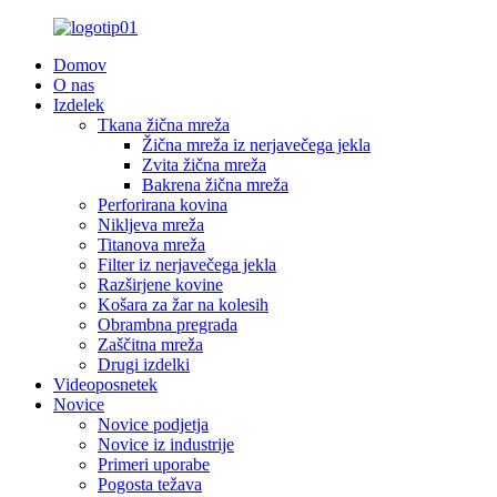
Domov
O nas
Izdelek
Tkana žična mreža
Žična mreža iz nerjavečega jekla
Zvita žična mreža
Bakrena žična mreža
Perforirana kovina
Nikljeva mreža
Titanova mreža
Filter iz nerjavečega jekla
Razširjene kovine
Košara za žar na kolesih
Obrambna pregrada
Zaščitna mreža
Drugi izdelki
Videoposnetek
Novice
Novice podjetja
Novice iz industrije
Primeri uporabe
Pogosta težava