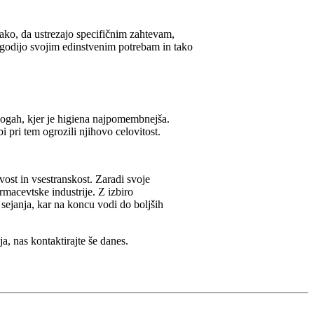
tako, da ustrezajo specifičnim zahtevam,
ilagodijo svojim edinstvenim potrebam in tako
anogah, kjer je higiena najpomembnejša.
i pri tem ogrozili njihovo celovitost.
ivost in vsestranskost. Zaradi svoje
rmacevtske industrije. Z izbiro
 sejanja, kar na koncu vodi do boljših
a, nas kontaktirajte še danes.