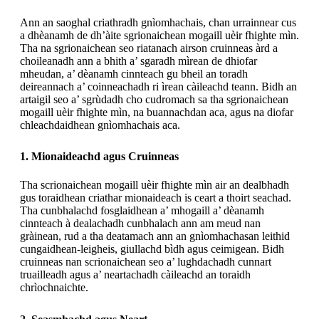
Ann an saoghal criathradh gnìomhachais, chan urrainnear cus
a dhèanamh de dh’àite sgrionaichean mogaill uèir fhighte mìn.
Tha na sgrionaichean seo riatanach airson cruinneas àrd a
choileanadh ann a bhith a’ sgaradh mìrean de dhiofar
mheudan, a’ dèanamh cinnteach gu bheil an toradh
deireannach a’ coinneachadh ri ìrean càileachd teann. Bidh an
artaigil seo a’ sgrùdadh cho cudromach sa tha sgrionaichean
mogaill uèir fhighte mìn, na buannachdan aca, agus na diofar
chleachdaidhean gnìomhachais aca.
1. Mionaideachd agus Cruinneas
Tha scrionaichean mogaill uèir fhighte mìn air an dealbhadh
gus toraidhean criathar mionaideach is ceart a thoirt seachad.
Tha cunbhalachd fosglaidhean a’ mhogaill a’ dèanamh
cinnteach à dealachadh cunbhalach ann am meud nan
gràinean, rud a tha deatamach ann an gnìomhachasan leithid
cungaidhean-leigheis, giullachd bìdh agus ceimigean. Bidh
cruinneas nan scrionaichean seo a’ lughdachadh cunnart
truailleadh agus a’ neartachadh càileachd an toraidh
chrìochnaichte.