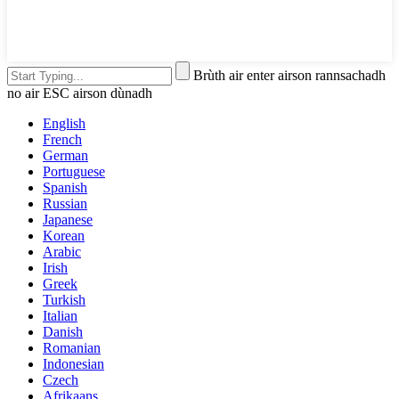
Brùth air enter airson rannsachadh
no air ESC airson dùnadh
English
French
German
Portuguese
Spanish
Russian
Japanese
Korean
Arabic
Irish
Greek
Turkish
Italian
Danish
Romanian
Indonesian
Czech
Afrikaans