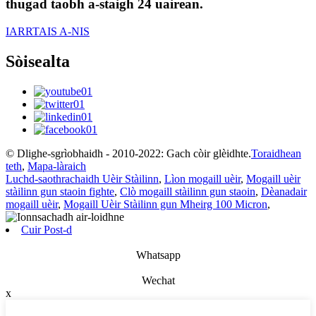
thugad taobh a-staigh 24 uairean.
IARRTAIS A-NIS
Sòisealta
© Dlighe-sgrìobhaidh - 2010-2022: Gach còir glèidhte.
Toraidhean
teth
,
Mapa-làraich
Luchd-saothrachaidh Uèir Stàilinn
,
Lìon mogaill uèir
,
Mogaill uèir
stàilinn gun staoin fighte
,
Clò mogaill stàilinn gun staoin
,
Dèanadair
mogaill uèir
,
Mogaill Uèir Stàilinn gun Mheirg 100 Micron
,
Cuir Post-d
Whatsapp
Wechat
x