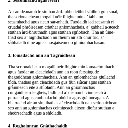
2. Seasmhachd agus Neart
Air an dèanamh le stuthan àrd-inbhe leithid stàilinn gun smal,
tha scrionaichean mogaill uèir fhighte mìn a’ tabhann
seasmhachd agus neart sàr-mhath. Faodaidh iad seasamh ri
cruadal phròiseasan criathar gnìomhachais, a’ gabhail a-steach
stuthan àrd-bhruthadh agus stuthan sgrìobach. Tha an ùine-
fhad seo a’ lughdachadh an fheum air ath-chur tric, a’
sàbhaladh ùine agus chosgaisean do ghnìomhachasan.
3. Iomadachd ann an Tagraidhean
Tha scrionaichean mogaill uèir fhighte mìn ioma-chruthach
agus faodar an cleachdadh ann an raon farsaing de
thagraidhean gnìomhachais. Ann an gnìomhachas giullachd
bìdh, thathas gan cleachdadh gus flùr, siùcar agus stuthan
gràinneach eile a shìoladh. Ann an gnìomhachas
cungaidhean-leigheis, bidh iad a’ dèanamh cinnteach à
purrachd agus cunbhalachd phùdar agus gràinneagan. A
bharrachd air an sin, thathas a’ cleachdadh nan scrionaichean
seo ann an gnìomhachas ceimigeach airson diofar stuthan a
sheòrsachadh agus a shìoladh.
4. Roghainnean Gnàthachaidh