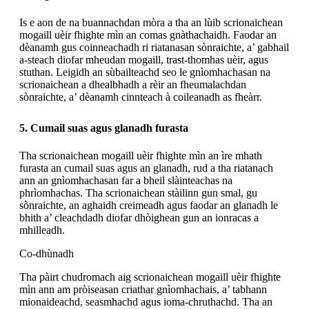
Is e aon de na buannachdan mòra a tha an lùib scrionaichean
mogaill uèir fhighte mìn an comas gnàthachaidh. Faodar an
dèanamh gus coinneachadh ri riatanasan sònraichte, a’ gabhail
a-steach diofar mheudan mogaill, trast-thomhas uèir, agus
stuthan. Leigidh an sùbailteachd seo le gnìomhachasan na
scrionaichean a dhealbhadh a rèir an fheumalachdan
sònraichte, a’ dèanamh cinnteach à coileanadh as fheàrr.
5. Cumail suas agus glanadh furasta
Tha scrionaichean mogaill uèir fhighte mìn an ìre mhath
furasta an cumail suas agus an glanadh, rud a tha riatanach
ann an gnìomhachasan far a bheil slàinteachas na
phrìomhachas. Tha scrionaichean stàilinn gun smal, gu
sònraichte, an aghaidh creimeadh agus faodar an glanadh le
bhith a’ cleachdadh diofar dhòighean gun an ionracas a
mhilleadh.
Co-dhùnadh
Tha pàirt chudromach aig scrionaichean mogaill uèir fhighte
mìn ann am pròiseasan criathar gnìomhachais, a’ tabhann
mionaideachd, seasmhachd agus ioma-chruthachd. Tha an