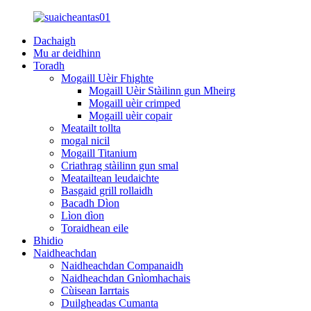
Dachaigh
Mu ar deidhinn
Toradh
Mogaill Uèir Fhighte
Mogaill Uèir Stàilinn gun Mheirg
Mogaill uèir crimped
Mogaill uèir copair
Meatailt tollta
mogal nicil
Mogaill Titanium
Criathrag stàilinn gun smal
Meatailtean leudaichte
Basgaid grill rollaidh
Bacadh Dìon
Lìon dìon
Toraidhean eile
Bhidio
Naidheachdan
Naidheachdan Companaidh
Naidheachdan Gnìomhachais
Cùisean Iarrtais
Duilgheadas Cumanta