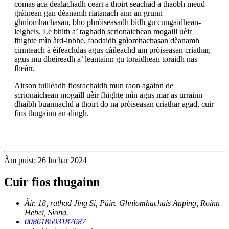
comas aca dealachadh ceart a thoirt seachad a thaobh meud
gràinean gan dèanamh riatanach ann an grunn
ghnìomhachasan, bho phròiseasadh bìdh gu cungaidhean-
leigheis. Le bhith a’ taghadh scrionaichean mogaill uèir
fhighte mìn àrd-inbhe, faodaidh gnìomhachasan dèanamh
cinnteach à èifeachdas agus càileachd am pròiseasan criathar,
agus mu dheireadh a’ leantainn gu toraidhean toraidh nas
fheàrr.
Airson tuilleadh fiosrachaidh mun raon againn de
scrionaichean mogaill uèir fhighte mìn agus mar as urrainn
dhaibh buannachd a thoirt do na pròiseasan criathar agad, cuir
fios thugainn an-diugh.
Àm puist: 26 Iuchar 2024
Cuir fios thugainn
Àir. 18, rathad Jing Si, Pàirc Ghnìomhachais Anping, Roinn
Hebei, Sìona.
008618603187687