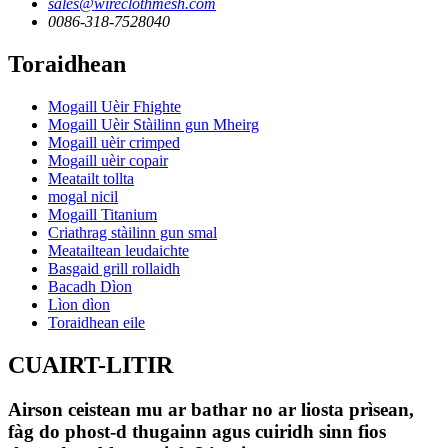
sales@wireclothmesh.com
0086-318-7528040
Toraidhean
Mogaill Uèir Fhighte
Mogaill Uèir Stàilinn gun Mheirg
Mogaill uèir crimped
Mogaill uèir copair
Meatailt tollta
mogal nicil
Mogaill Titanium
Criathrag stàilinn gun smal
Meatailtean leudaichte
Basgaid grill rollaidh
Bacadh Dìon
Lìon dìon
Toraidhean eile
CUAIRT-LITIR
Airson ceistean mu ar bathar no ar liosta prìsean,
fàg do phost-d thugainn agus cuiridh sinn fios