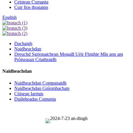
Ceistean Cumanta
Cuir fios thugainn
English
Dachaigh
Naidheachdan
Dreuchd Sgrionaichean Mogaill Uèir Fhighte Mìn ann am
Pròiseasan Criathraidh
Naidheachdan
Naidheachdan Companaidh
Naidheachdan Gnìomhachais
Cùisean Iarrtais
Duilgheadas Cumanta