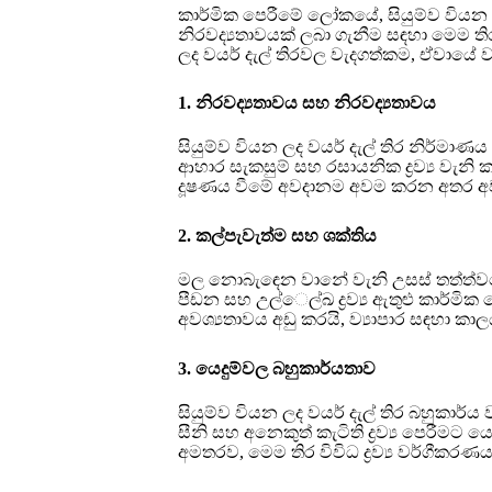
කාර්මික පෙරීමේ ලෝකයේ, සියුම්ව වියන ල
නිරවද්‍යතාවයක් ලබා ගැනීම සඳහා මෙම තිර
ලද වයර් දැල් තිරවල වැදගත්කම, ඒවායේ ව
1. නිරවද්‍යතාවය සහ නිරවද්‍යතාවය
සියුම්ව වියන ලද වයර් දැල් තිර නිර්මාණ
ආහාර සැකසුම් සහ රසායනික ද්‍රව්‍ය වැන
දූෂණය වීමේ අවදානම අවම කරන අතර අවස
2. කල්පැවැත්ම සහ ශක්තිය
මල නොබැඳෙන වානේ වැනි උසස් තත්ත්වයේ ද්‍
පීඩන සහ උල්ෙල්ඛ ද්‍රව්‍ය ඇතුළු කාර්මික 
අවශ්‍යතාවය අඩු කරයි, ව්‍යාපාර සඳහා කාල
3. යෙදුම්වල බහුකාර්යතාව
සියුම්ව වියන ලද වයර් දැල් තිර බහුකාර්
සීනි සහ අනෙකුත් කැටිති ද්‍රව්‍ය පෙරීම
අමතරව, මෙම තිර විවිධ ද්‍රව්‍ය වර්ගීක