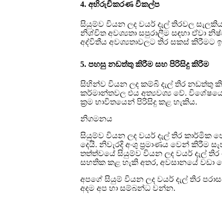
4. අභිරුචිකරණ විකල්ප
සියුම්ව වියන ලද වයර් දැල් තිරවල සැලකිය 
නිශ්චිත අවශ්‍යතා සපුරාලීම සඳහා ඒවා න
අද්විතීය අවශ්‍යතාවලට තිර සකස් කිරීමට 
5. පහසු නඩත්තු කිරීම සහ පිරිසිදු කිරීම
සිහින්ව වියන ලද කම්බි දැල් තිර නඩත්තු
කර්මාන්තවල එය අත්‍යවශ්‍ය වේ. විශේ
ක්‍රම භාවිතයෙන් පිරිසිදු කළ හැකිය.
නිගමනය
සියුම්ව වියන ලද වයර් දැල් තිර කාර්මික 
දෙයි. නිවැරදි අංශු ප්‍රමාණය වෙන් කිරී
තත්ත්වයේ සියුම්ව වියන ලද වයර් දැල් ත
සහතික කළ හැකි අතර, අවසානයේ වඩා හොඳ
අපගේ සියුම් වියන ලද වයර් දැල් තිර පර
අදම අප හා සම්බන්ධ වන්න.