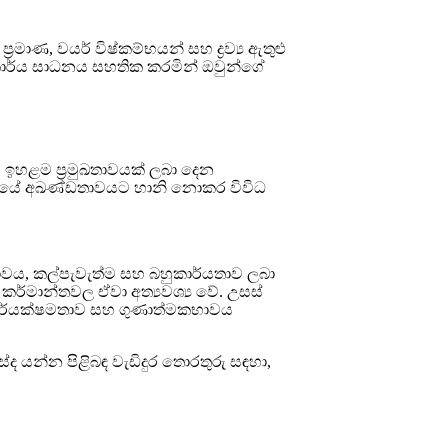
රමාණ, වයර් විෂ්කම්භයන් සහ ද්‍රව්‍ය ඇතුළු
ත කාර්ය සාධනය සහතික කරමින් ඔවුන්ගේ
ව ඉහළම ප්‍රමුඛතාවයක් ලබා දෙන
ඒවායේ අඛණ්ඩතාවයට හානි නොකර විවිධ
‍යතාවය, කල්පැවැත්ම සහ බහුකාර්යතාව ලබා
 කර්මාන්තවල ඒවා අත්‍යවශ්‍ය වේ. උසස්
ි කාර්යක්ෂමතාව සහ ගුණාත්මකභාවය
ද යන්න පිළිබඳ වැඩිදුර තොරතුරු සඳහා,