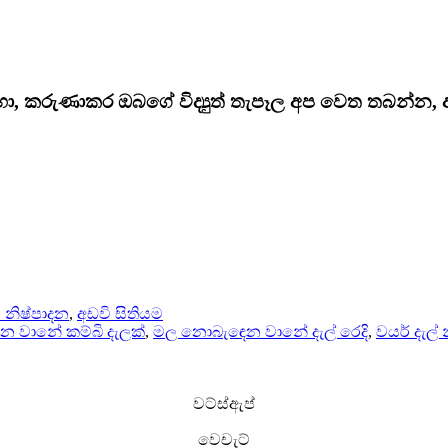
සඳහා, කරුණාකර ඔබගේ විද්‍යුත් තැපෑල අප වෙත තබන්න,
් නිෂ්පාදන
,
අඩවි සිතියම
 වානේ කම්බි දැලක්
,
මල නොබැඳෙන වානේ දැල් රෙදි
,
වයර් දැල්
වට්ස්ඇප්
වෙචැට්