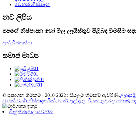
වෙනත් නිෂ්පාදන
නව ලිපිය
අපගේ නිෂ්පාදන හෝ මිල ලැයිස්තුව පිළිබඳ විමසීම් 
දැන් විමසන්න
සමාජ මාධ්‍ය
© ප්‍රකාශන හිමිකම - 2010-2022 : සියලුම හිමිකම් ඇවිරිණි.
උණුසුම
වානේ වයර් නිෂ්පාදකයින්
,
වයර් දැල් දැල
,
වියන ලද මල නොබැඳෙන
විද්‍යුත් තැපෑල යවන්න