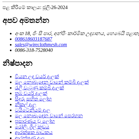
පළ කිරීමේ කාලය: ජූලි-26-2024
අපව අමතන්න
අංක 18, ජිං සි පාර, අන්පිං කාර්මික උද්‍යානය, හෙබෙයි පළාත
008618603187687
sales@wireclothmesh.com
0086-318-7528040
නිෂ්පාදන
වියන ලද වයර් දැලක්
මල නොබැඳෙන වානේ කම්බි දැලක්
රැලි වැටුණු කම්බි දැලක්
තඹ වයර් දැලක්
සිදුරු සහිත ලෝහ
නිකල් දැල
ටයිටේනියම් දැල
මල නොබැඳෙන වානේ පෙරහන
ප්‍රසාරණය වූ ලෝහ
රෝලිං ග්‍රිල් කූඩය
ආරක්ෂක බාධකය
ආරක්ෂණ දැල