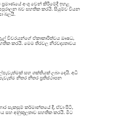
්‍රමාණයේ අංශු වෙන් කිරීමේදී ඉහළ
් සපුරාලන බව සහතික කරයි. සියුම්ව වියන
ා බලයි.
 ය. දැල් විවරයන්ගේ ඒකාකාරිත්වය ඖෂධ,
 සහතික කරයි. මෙම තිරවල නිරවද්‍යතාවය
ල්පැවැත්මක් සහ ශක්තියක් ලබා දෙයි. අධි
පැවැත්ම නිතර නිතර ප්‍රතිස්ථාපන
ර සැකසුම් කර්මාන්තයේ දී, ඒවා පිටි,
ධතාවය සහ අනුකූලතාව සහතික කරයි. මීට