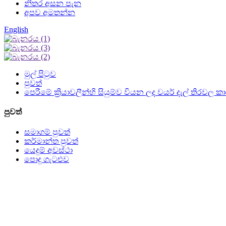
නිතර අසන පැන
අපව අමතන්න
English
මුල් පිටුව
පුවත්
පෙරීමේ ක්‍රියාවලීන්හි සියුම්ව වියන ලද වයර් දැල් තිරවල 
පුවත්
සමාගම් පුවත්
කර්මාන්ත පුවත්
යෙදුම් අවස්ථා
පොදු ගැටළුව