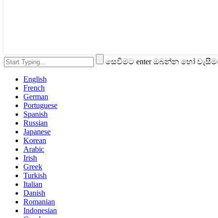
සෙවීමට enter ඔබන්න හෝ වැසී
English
French
German
Portuguese
Spanish
Russian
Japanese
Korean
Arabic
Irish
Greek
Turkish
Italian
Danish
Romanian
Indonesian