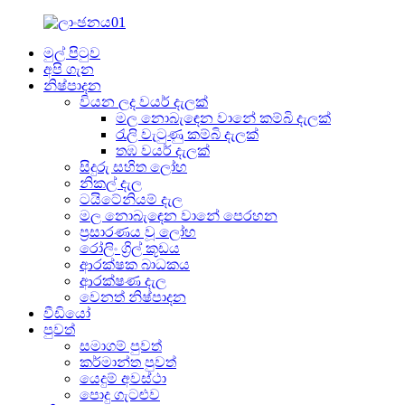
මුල් පිටුව
අපි ගැන
නිෂ්පාදන
වියන ලද වයර් දැලක්
මල නොබැඳෙන වානේ කම්බි දැලක්
රැලි වැටුණු කම්බි දැලක්
තඹ වයර් දැලක්
සිදුරු සහිත ලෝහ
නිකල් දැල
ටයිටේනියම් දැල
මල නොබැඳෙන වානේ පෙරහන
ප්‍රසාරණය වූ ලෝහ
රෝලිං ග්‍රිල් කූඩය
ආරක්ෂක බාධකය
ආරක්ෂණ දැල
වෙනත් නිෂ්පාදන
වීඩියෝ
පුවත්
සමාගම් පුවත්
කර්මාන්ත පුවත්
යෙදුම් අවස්ථා
පොදු ගැටළුව