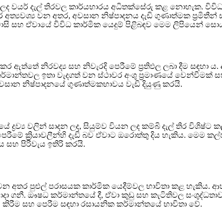
ද වයර් දැල් තිරවල කාර්යභාරය අධිතක්සේරු කළ නොහැක. විවිධ ප
 අත්‍යවශ්‍ය වන අතර, අවසාන නිෂ්පාදනය දැඩි ගුණාත්මක ප්‍රමිතීන
ාසි සහ ඒවායේ විවිධ කාර්මික යෙදුම් පිළිබඳව මෙම ලිපියෙන් සොය
ය කර ඇත්තේ නිරවද්‍ය සහ නිවැරදි පෙරීමේ ප්‍රතිඵල ලබා දීම සඳහා
ි කර්මාන්තවල ඉතා වැදගත් වන ස්ථාවර අංශු ප්‍රමාණයේ වෙන්වීමක්
ාන නිෂ්පාදනයේ ගුණාත්මකභාවය වැඩි දියුණු කරයි.
රව්‍ය වලින් සාදන ලද, සියුම්ව වියන ලද කම්බි දැල් තිර විශිෂ්ට ක
පෙරීමේ ක්‍රියාවලීන්හි දැඩි බව ඒවාට ඔරොත්තු දිය හැකිය. මෙම කල්
ය සහ පිරිවැය ඉතිරි කරයි.
ය වන අතර පුළුල් පරාසයක කාර්මික යෙදීම්වල භාවිතා කළ හැකිය. ආහා
ට යොදා ගනී. ඖෂධ කර්මාන්තයේ දී, ඒවා කුඩු සහ කැටිතිවල සංශුද්
රණය කිරීම සහ පෙරීම සඳහා රසායනික කර්මාන්තයේ භාවිතා වේ.