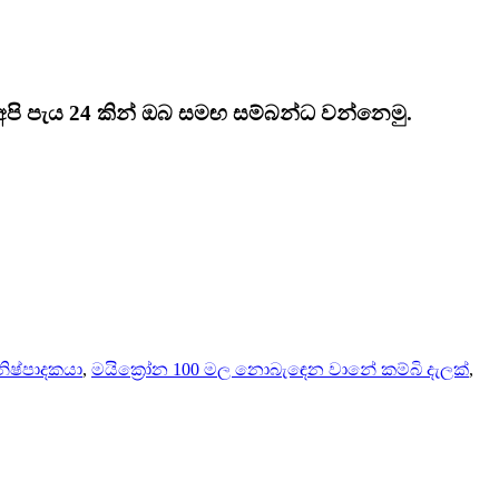
 අපි පැය 24 කින් ඔබ සමඟ සම්බන්ධ වන්නෙමු.
 නිෂ්පාදකයා
,
මයික්‍රෝන 100 මල නොබැඳෙන වානේ කම්බි දැලක්
,