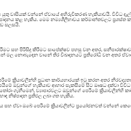
යුතු වාසියක් වන්නේ ඒවායේ අභිරුචිකරණ හැකියාවයි. විවිධ දැල් ප්‍
ිෂ්පාදනය කළ හැකිය. මෙම නම්‍යශීලීභාවය කර්මාන්තවලට ප්‍රශස්
ඉඩ සලසයි.
 කිරීමට සහ පිරිසිදු කිරීමට සාපේක්ෂව පහසු වන අතර, සනීපාරක්ෂා
ෂයෙන් මල නොබැඳෙන වානේ තිර විඛාදනයට ප්‍රතිරෝධී වන අතර 
පෙරීමේ ක්‍රියාවලීන්හි ප්‍රධාන කාර්යභාරයක් ඉටු කරන අතර නිරවද්
ම සැපයීමේ ඔවුන්ගේ හැකියාව ආහාර සැකසීමේ සිට ඖෂධ දක්වා විවිධ
ිර තෝරා ගැනීමෙන්, ව්‍යාපාරවලට ඔවුන්ගේ පෙරීමේ ක්‍රියාවලීන්හ
 නිෂ්පාදන ප්‍රතිඵල ලබා ගත හැකිය.
ාසය සහ ඒවා ඔබේ පෙරීමේ ක්‍රියාවලීන්ට ප්‍රයෝජනවත් වන්නේ කෙසේ