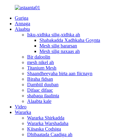
Guriga
Annaga
Alaabta
Isku-xidhka silig-xidhka ah
Shabakadda Xadhkaha Goynta
Mesh silig bararsan
Mesh silig naxaas ah
Bir daloolin
mesh nikel ah
Titanium Mesh
Shaandheeyaha birta aan fiicnayn
Biraha fidsan
Dambiil duuban
Difaac difaac
shabaqa ilaalinta
Alaabta kale
Video
Wararka
Wararka Shirkadda
Wararka Warshadaha
Kiisaska Codsiga
Dhibaatada Caadiga ah