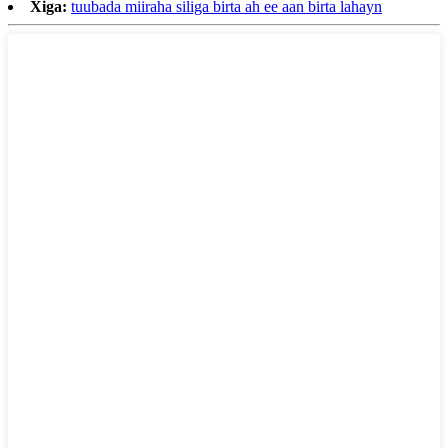
Xiga:
tuubada miiraha siliga birta ah ee aan birta lahayn