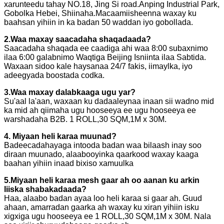
xarunteedu tahay NO.18, Jing Si road.Anping Industrial Park,
Gobolka Hebei, Shiinaha.Macaamiisheenna waxay ku
baahsan yihiin in ka badan 50 waddan iyo gobollada.
2.Waa maxay saacadaha shaqadaada?
Saacadaha shaqada ee caadiga ahi waa 8:00 subaxnimo
ilaa 6:00 galabnimo Waqtiga Beijing Isniinta ilaa Sabtida.
Waxaan sidoo kale haysanaa 24/7 fakis, iimaylka, iyo
adeegyada boostada codka.
3.Waa maxay dalabkaaga ugu yar?
Su'aal la'aan, waxaan ku dadaaleynaa inaan sii wadno mid
ka mid ah qiimaha ugu hooseeya ee ugu hooseeya ee
warshadaha B2B. 1 ROLL,30 SQM,1M x 30M.
4. Miyaan heli karaa muunad?
Badeecadahayaga intooda badan waa bilaash inay soo
diraan muunado, alaabooyinka qaarkood waxay kaaga
baahan yihiin inaad bixiso xamuulka
5.Miyaan heli karaa mesh gaar ah oo aanan ku arkin
liiska shabakadaada?
Haa, alaabo badan ayaa loo heli karaa si gaar ah. Guud
ahaan, amarradan gaarka ah waxay ku xiran yihiin isku
xigxiga ugu hooseeya ee 1 ROLL,30 SQM,1M x 30M. Nala