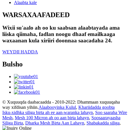
Alaabta kale
WARSAXAAFADEED
Wixii su'aalo ah oo ku saabsan alaabtayada ama
liiska qiimaha, fadlan noogu dhaaf emailkaaga
waxaanan kula xiriiri doonnaa saacadaha 24.
WEYDII HADDA
Bulsho
© Xuquuqda daabacaadda - 2010-2022: Dhammaan xuquuqaha
way xifdisan yihiin.
Alaabooyinka Kulul
,
Khariidadda goobta
Isku-xidhka siliga birta ah ee aan-waranka lahayn
,
Soo saaraha Wire
Mesh
,
Mesh 100 Micron ah oo aan birta lahayn
,
Soosaarayaasha
Siliga Birta
,
Dharka Mesh Birta Aan Lahayn
,
Shabakadda siliga
,