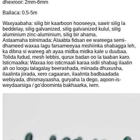
dhexroor: 2mm-6mm
Ballaca: 0.5-5m
Waxyaabaha: silig bir kaarboon hooseeya, sawir silig la
beddelay, silig galvanized, silig galvanized kulul, silig
aluminium zinc-aluminium, silig bir ahama.
Astaamaha tolnimada: Alaabta fidsan ee wareega semi-
dhameed waxaa lagu farsameeyaa mishiinka shabagga leh,
ka dibna si wareeg ah ayaa midba midka kale u duubaa.
Tolida fudud, mesh lebbis, qurux badan oo la taaban karo.
Isticmaalka: Waxaa loo isticmaali karaa sidii shabag ilaalin
ah oo loogu talagalay beerashada, miinada dhuxusha,
ilaalinta jiirada, xero cagaaran, ilaalinta badbaadada
webiyada, dhismayaasha, guryaha la dego, aqoon-is-
weydaarsiga / go'doominta bakhaarka, iwm.