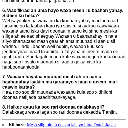
soo xiriir shuruudahaaga gaarka ah.
6. Wax fikrad ah uma hayo waxa mesh l u baahan yahay.
Sideen ku helaa?
Websaydhkeena waxa uu ka kooban yahay macluumaad
farsamo oo la taaban karo iyo sawiro si ay kuu caawiyaan
waxana aanu isku dayi doonaa in aanu ku siino mesh-ka
siliga ah ee aad sheegtay Waxaan u baahanahay in nala
siiyo sharraxaad mesh gaar ah ama muunad si aan u sii
wadno. Haddii aadan weli hubin, waxaan kuu soo
jeedineynaa inaad la xiriirto la-taliyaha injineernimada ee
goobtaada. Suurtagalnimada kale waxay noqon kartaa inaad
naga soo iibsato muunado si aad u go'aamiso ku
habboonaantooda.
7. Waxaan haystaa muunad mesh ah oo aan u
baahanahay laakiin ma garanayo si aan u qeexo, ma i
caawin kartaa?
Haa, noo soo dir muunada waxaanu kula soo xidhiidhi
doonaa natiijada baadhitaankayaga.
8. Halkee ayuu ka soo rari doonaa dalabkaygii?
Dalabkaagu waxa laga soo rari doonaa dekedda Tianjin.
Kii hore:
Mesh silig bir ah oo aan lahayn birta Dutch-ka ah