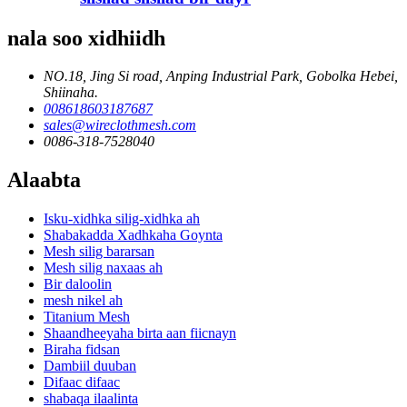
nala soo xidhiidh
NO.18, Jing Si road, Anping Industrial Park, Gobolka Hebei,
Shiinaha.
008618603187687
sales@wireclothmesh.com
0086-318-7528040
Alaabta
Isku-xidhka silig-xidhka ah
Shabakadda Xadhkaha Goynta
Mesh silig bararsan
Mesh silig naxaas ah
Bir daloolin
mesh nikel ah
Titanium Mesh
Shaandheeyaha birta aan fiicnayn
Biraha fidsan
Dambiil duuban
Difaac difaac
shabaqa ilaalinta