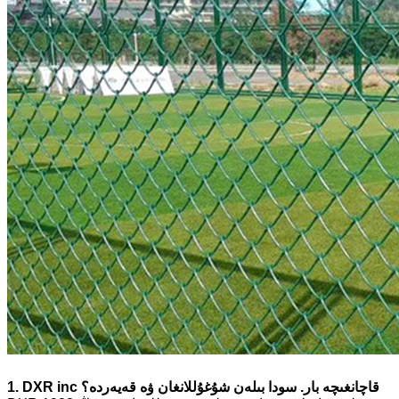
1. DXR inc قاچانغىچە بار. سودا بىلەن شۇغۇللانغان ۋە قەيەردە؟