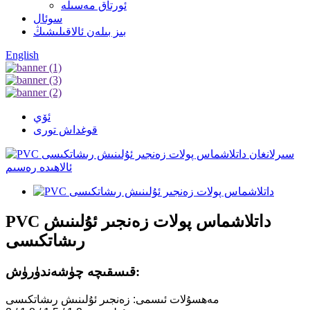
ئورتاق مەسىلە
سوئال
بىز بىلەن ئالاقىلىشىڭ
English
ئۆي
قوغداش تورى
PVC داتلاشماس پولات زەنجىر ئۇلىنىش
رىشاتكىسى
قىسقىچە چۈشەندۈرۈش:
مەھسۇلات ئىسمى: زەنجىر ئۇلىنىش رىشاتكىسى