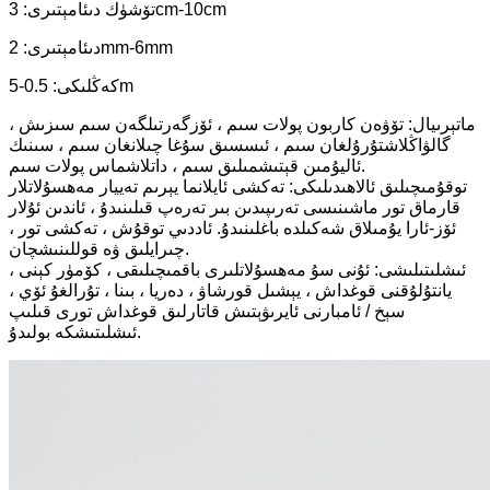
تۆشۈك دىئامېتىرى: 3cm-10cm
دىئامېتىرى: 2mm-6mm
كەڭلىكى: 0.5-5m
ماتېرىيال: تۆۋەن كاربون پولات سىم ، ئۆزگەرتىلگەن سىم سىزىش ،
گالۋاڭلاشتۇرۇلغان سىم ، ئىسسىق سۇغا چىلانغان سىم ، سىنىك
ئاليۇمىن قېتىشمىلىق سىم ، داتلاشماس پولات سىم.
توقۇمىچىلىق ئالاھىدىلىكى: تەكشى ئايلانما يېرىم تەييار مەھسۇلاتلار
قارماق تور ماشىنىسى تەرىپىدىن بىر تەرەپ قىلىنىدۇ ، ئاندىن ئۇلار
ئۆز-ئارا يۇمىلاق شەكىلدە باغلىنىدۇ. ئاددىي توقۇش ، تەكشى تور ،
چىرايلىق ۋە قوللىنىشچان.
ئىشلىتىلىشى: ئۇنى سۇ مەھسۇلاتلىرى باقمىچىلىقى ، كۆمۈر كېنى ،
يانتۇلۇقنى قوغداش ، يېشىل قورشاۋ ، دەريا ، بىنا ، تۇرالغۇ ئۆي ،
سېخ / ئامبارنى ئايرىۋېتىش قاتارلىق قوغداش تورى قىلىپ
ئىشلىتىشكە بولىدۇ.