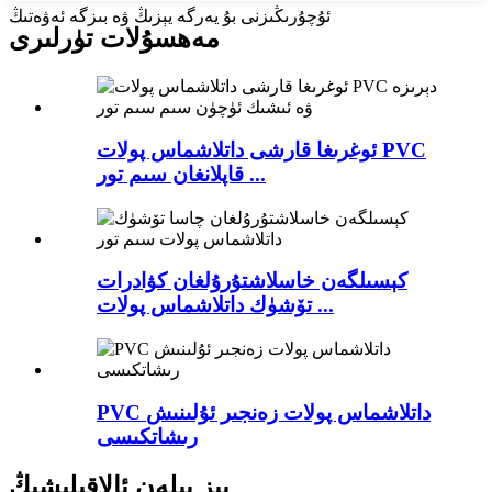
ئۇچۇرىڭىزنى بۇ يەرگە يېزىڭ ۋە بىزگە ئەۋەتىڭ
مەھسۇلات تۈرلىرى
ئوغرىغا قارشى داتلاشماس پولات PVC
قاپلانغان سىم تور ...
كېسىلگەن خاسلاشتۇرۇلغان كۋادرات
تۆشۈك داتلاشماس پولات ...
PVC داتلاشماس پولات زەنجىر ئۇلىنىش
رىشاتكىسى
بىز بىلەن ئالاقىلىشىڭ