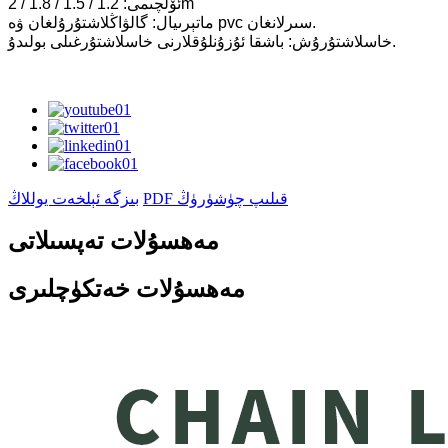
ئۆلچىمى: 1.2 / 1.5 / 1.8 / 2m
ماتېرىيال: گالۋاڭلاشتۇرۇلغان ۋە pvc سىرلانغان.
خاسلاشتۇرۇش: باشقا ئۇزۇنلۇقلارنى خاسلاشتۇرغىلى بولىدۇ.
PDF قىلىپ چۈشۈرۈڭ
بىزگە ئېلخەت يوللاڭ
مەھسۇلات تەپسىلاتى
مەھسۇلات خەتكۈچلىرى