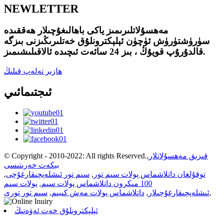
NEWLETTER
مەھسۇلاتلىرىمىز ياكى باھالىغۇچىلار ھەققىدە
سۈرۈشتۈرۈش ئۈچۈن ئېلېكترونلۇق خەتلىرىڭىزنى بىزگە
قالدۇرۇپ قويۇڭ ، بىز 24 سائەت ئىچىدە ئالاقىلىشىمىز.
ھازىر تەلەپ قىلىڭ
ئىجتىمائىي
قىزىق مەھسۇلاتلار
,
© Copyright - 2010-2022: All rights Reserved.
بېكەت خەرىتىسى
توقۇلغان داتلاشماس پولات سىم تور
,
سىم تور ئىشلەپچىقارغۇچى
,
100 مىكرون داتلاشماس پولات سىم
,
پولات سىم
,
ئىشلەپچىقارغۇچىلار
,
داتلاشماس پولات مەش كىيىم
,
سىم تور تورى
ئېلېكترونلۇق خەت ئەۋەتىڭ