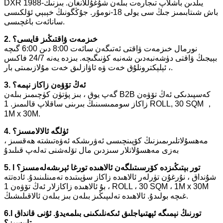
DXR 1988-يىلدىن باشلاپ تىجارەت بىلەن شۇغۇللانغان. بىزنىڭ
باش شىتابىمىز جىڭ سى يولى 18-نومۇر. جۇڭگونىڭ خېبېي ئۆلكىسى
سانائەت باغچىسى.
2. خىزمەت ۋاقتىڭىز قايسى؟
نورمال خىزمەت ۋاقتى ئەتىگەن سائەت 8:00 دىن 6:00 گىچە
بېيجىڭ ۋاقتى دۈشەنبەدىن شەنبە كۈنىگىچە. بىزدە يەنە 24/7 فاكىس
، ئېلېكترونلۇق خەت ۋە ئاۋازلىق خەت مۇلازىمىتى بار.
3. ئەڭ تۆۋەن زاكاز نېمە؟
گەپ يوق ، بىز پۈتۈن كۈچىمىز بىلەن B2B كەسپىدىكى ئەڭ تۆۋەن
زاكاز سوممىسىنىڭ بىرىنى ساقلاپ قالىمىز. 1 ROLL, 30 SQM ，
1M x 30M.
4. ئۈلگە ئالالامسىز؟
مەھسۇلاتلىرىمىزنىڭ كۆپىنچىسى ئەۋرىشكە ئەۋەتىشتە ھەقسىز ،
بەزى مەھسۇلاتلار سىزدىن مال تۆلەشنى تەلەپ قىلىدۇ
5. l تور بېتىڭىزدە كۆرسىتىلگەن ئالاھىدە تورغا ئېرىشەلەمسىز؟
شۇنداق ، نۇرغۇن تۈرلەر ئالاھىدە زاكاز سۈپىتىدە تەمىنلىنىدۇ. ئادەتتە
، بۇ ئالاھىدە زاكازلار ئەڭ تۆۋەن 1 ROLL ، 30 SQM ، 1M x 30M
غىچە بولىدۇ. ئالاھىدە تەلىپىڭىز بىلەن بىز بىلەن ئالاقىلىشىڭ.
6.l تورنىڭ نېمىگە ئېھتىياجلىق ئىكەنلىكىنى بىلمەيدۇ. ئۇنى قانداق
تاپىسىز؟