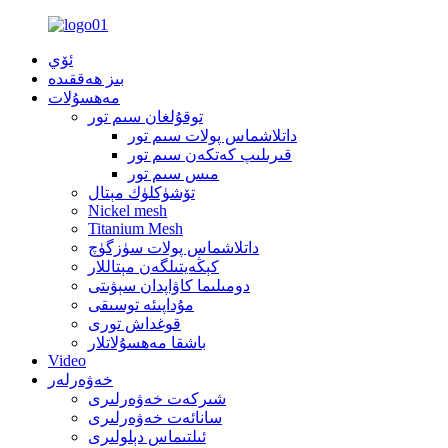
ئۆي
بىز ھەققىدە
مەھسۇلات
توقۇلغان سىم تور
داتلاشماس پولات سىم تور
قىرىلىپ كەتكەن سىم تور
مىس سىم تور
تۆشۈكلۈك مېتال
Nickel mesh
Titanium Mesh
داتلاشماس پولات سۈزگۈچ
كېڭەيتىلگەن مېتاللار
دومىلىما كاۋاپدان سېۋىتى
مۇداپىئە توسىقى
قوغداش تورى
باشقا مەھسۇلاتلار
Video
خەۋەرلەر
شىركەت خەۋەرلىرى
سانائەت خەۋەرلىرى
ئىلتىماس دېلولىرى