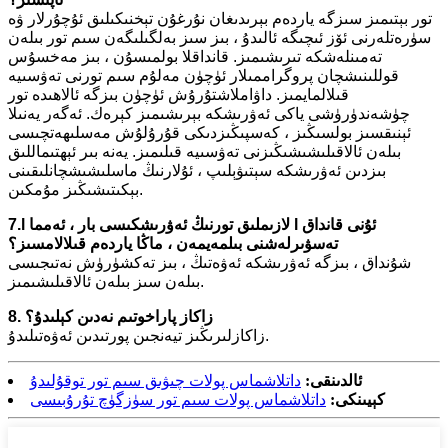
تور بېتىمىز سىزگە ياردەم بېرىدىغان نۇرغۇن تېخنىكىلىق ئۇچۇرلار ۋە
سۈرەتلەرنى ئۆز ئىچىگە ئالىدۇ ، بىز سىز بەلگىلىگەن سىم تور بىلەن
تەمىنلەشكە تىرىشىمىز. قانداقلا بولمىسۇن ، بىز مەخسۇس
قوللىنىشچان پروگراممىلار ئۈچۈن مەلۇم سىم تورنى تەۋسىيە
قىلالمايمىز. داۋاملاشتۇرۇش ئۈچۈن بىزگە ئالاھىدە تور
چۈشەندۈرۈشى ياكى ئەۋرىشكە بېرىشىمىز كېرەك. ئەگەر يەنىلا
ئېنىقسىز بولسىڭىز ، كەسپىڭىزدىكى قۇرۇلۇش مەسلىھەتچىسى
بىلەن ئالاقىلىشىشىڭىزنى تەۋسىيە قىلىمىز. يەنە بىر ئېھتىماللىق
بىزدىن ئەۋرىشكە سېتىۋېلىپ ، ئۇلارنىڭ ماسلىشىشچانلىقىنى
بېكىتىشىڭىز مۇمكىن.
7.l لازىملىق تورنىڭ ئەۋرىشكىسى بار ، ئەمما l ئۇنى قانداق
تەسۋىرلەشنى بىلمەيمەن ، ماڭا ياردەم قىلالامسىز؟
شۇنداق ، بىزگە ئەۋرىشكە ئەۋەتىڭ ، بىز تەكشۈرۈش نەتىجىسى
بىلەن سىز بىلەن ئالاقىلىشىمىز.
8. زاكاز پاراخوتىم نەدىن كېلىدۇ؟
زاكازلىرىڭىز تيەنجىن پورتىدىن ئەۋەتىلىدۇ.
ئالدىنقى:
داتلاشماس پولات چىۋىق سىم تور توقۇلىدۇ
كېيىنكى:
داتلاشماس پولات سىم تور سۈزگۈچ تۇرۇبىسى