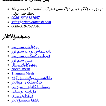
18-نومۇر ، جۇڭگو خېبېي ئۆلكىسى ئەنپىڭ سانائەت باغچىسى
جىڭ سى يولى.
008618603187687
sales@wireclothmesh.com
0086-318-7528040
مەھسۇلاتلار
توقۇلغان سىم تور
داتلاشماس پولات سىم تور
قىرىلىپ كەتكەن سىم تور
مىس سىم تور
تۆشۈكلۈك مېتال
Nickel mesh
Titanium Mesh
داتلاشماس پولات سۈزگۈچ
كېڭەيتىلگەن مېتاللار
دومىلىما كاۋاپدان سېۋىتى
مۇداپىئە توسىقى
قوغداش تورى
باشقا مەھسۇلاتلار