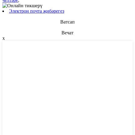
челтәре
,
Электрон почта җибәрегез
Ватсап
Вечат
x