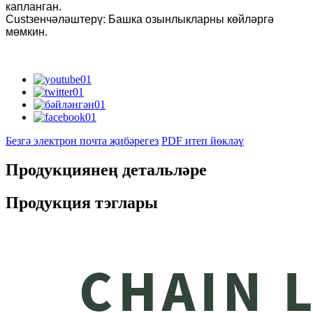
капланган.
Custзенчәләштерү: Башка озынлыкларны көйләргә
мөмкин.
Безгә электрон почта җибәрегез
PDF итеп йөкләү
Продукциянең детальләре
Продукция тэглары