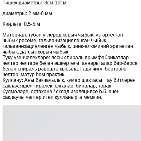
Тишек диаметры: 3см-10см
диаметры: 2 мм-6 мм
Киңлеге: 0,5-5 м
Материал: түбән углерод корыч чыбык, үзгәртелгән
чыбык рәсеме, гальванизацияләнгән чыбык,
гальванизацияләнгән чыбык, цинк-алюминий эретелгән
чыбык, датсыз корыч чыбык.
Туку үзенчәлекләре: яссы спираль ярымфабрикатлар
челтәр челтәре белән эшкәртелә, аннары алар бер-берсе
белән спираль рәвештә кысыла. Гади чигү, бертөрле
челтәр, матур һәм практик.
Куллану: Аны бакчачылык, күмер шахтасы, тау битләрен
саклау, яшел тирәлек, елгалар, биналар, торак
бүлмәләре, остаханә / склад изоляциясе һ.б. өчен
саклаучы челтәр итеп кулланырга мөмкин.