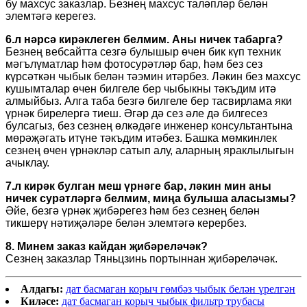
бу махсус заказлар. Безнең махсус таләпләр белән
элемтәгә керегез.
6.л нәрсә кирәклеген белмим. Аны ничек табарга?
Безнең вебсайтта сезгә булышыр өчен бик күп техник
мәгълүматлар һәм фотосурәтләр бар, һәм без сез
күрсәткән чыбык белән тәэмин итәрбез. Ләкин без махсус
кушымталар өчен билгеле бер чыбыкны тәкъдим итә
алмыйбыз. Алга таба безгә билгеле бер тасвирлама яки
үрнәк бирелергә тиеш. Әгәр дә сез әле дә билгесез
булсагыз, без сезнең өлкәдәге инженер консультантына
мөрәҗәгать итүне тәкъдим итәбез. Башка мөмкинлек
сезнең өчен үрнәкләр сатып алу, аларның яраклылыгын
ачыклау.
7.л кирәк булган меш үрнәге бар, ләкин мин аны
ничек сурәтләргә белмим, миңа булыша аласызмы?
Әйе, безгә үрнәк җибәрегез һәм без сезнең белән
тикшерү нәтиҗәләре белән элемтәгә керербез.
8. Минем заказ кайдан җибәреләчәк?
Сезнең заказлар Тяньцзинь портыннан җибәреләчәк.
Алдагы:
дат басмаган корыч гөмбәз чыбык белән үрелгән
Киләсе:
дат басмаган корыч чыбык фильтр трубасы