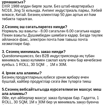
урнашасыз?
DXR 1988 елдан бирле эшли. Без штаб-квартирабыз
NO18, Jing Si юлында. Анпинг индустриаль паркы, Хебей
өлкәсе, Китай. Безнең клиентлар 50 дән артык ил һәм
төбәктә таралган.
2.Сезнең эш сәгатьләрегез нинди?
Нормаль эш вакыты - 8.00 сәгатьтән 6.00 сәгатькә кадәр
Пекин вакыты Дүшәмбедән шимбәгә кадәр. Бездә тәүлек
әйләнәсе факс, электрон почта һәм тавыш почта
хезмәтләре бар.
3. Сезнең минималь заказ нинди?
Questionичшиксез, без B2B индустриясендә иң түбән
минималь заказ күләмен саклап калу өчен бар көчебезне
куябыз. 1 ROLL, 30 SQM ， 1M x 30M.
4. lрнәк ала аламмы?
Безнең продуктларның күбесе үрнәк җибәрү өчен
бушлай, кайбер продуктлар сезгә йөк түләргә тиеш
5.Сезнең вебсайтыгызда күрсәтелмәгән махсус меш
ала аламмы?
Әйе, күп әйберләр махсус заказ буларак бар. Гадәттә, 1
ROLL, 30 SQM, 1M x 30M бер үк минималь заказ буенча