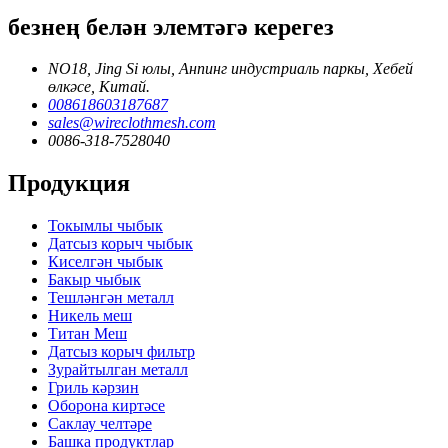
безнең белән элемтәгә керегез
NO18, Jing Si юлы, Анпинг индустриаль паркы, Хебей
өлкәсе, Китай.
008618603187687
sales@wireclothmesh.com
0086-318-7528040
Продукция
Токымлы чыбык
Датсыз корыч чыбык
Киселгән чыбык
Бакыр чыбык
Тешләнгән металл
Никель меш
Титан Меш
Датсыз корыч фильтр
Зурайтылган металл
Гриль кәрзин
Оборона киртәсе
Саклау челтәре
Башка продуктлар