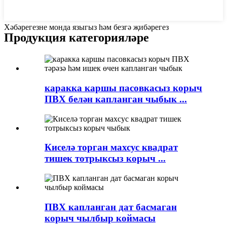
Хәбәрегезне монда языгыз һәм безгә җибәрегез
Продукция категорияләре
каракка каршы пасовкасыз корыч
ПВХ белән капланган чыбык ...
Киселә торган махсус квадрат
тишек тотрыксыз корыч ...
ПВХ капланган дат басмаган
корыч чылбыр коймасы