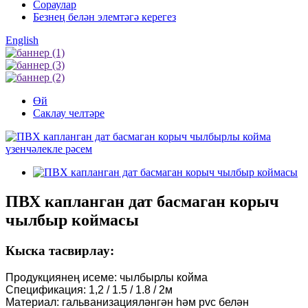
Сораулар
Безнең белән элемтәгә керегез
English
Өй
Саклау челтәре
ПВХ капланган дат басмаган корыч
чылбыр коймасы
Кыска тасвирлау:
Продукциянең исеме: чылбырлы койма
Спецификация: 1,2 / 1.5 / 1.8 / 2м
Материал: гальванизацияләнгән һәм pvc белән