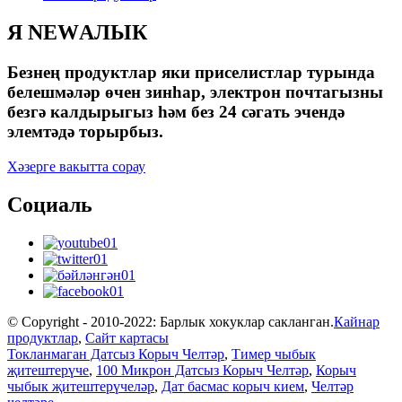
Я NEWАЛЫК
Безнең продуктлар яки приселистлар турында
белешмәләр өчен зинһар, электрон почтагызны
безгә калдырыгыз һәм без 24 сәгать эчендә
элемтәдә торырбыз.
Хәзерге вакытта сорау
Социаль
© Copyright - 2010-2022: Барлык хокуклар сакланган.
Кайнар
продуктлар
,
Сайт картасы
Токланмаган Датсыз Корыч Челтәр
,
Тимер чыбык
җитештерүче
,
100 Микрон Датсыз Корыч Челтәр
,
Корыч
чыбык җитештерүчеләр
,
Дат басмас корыч кием
,
Челтәр