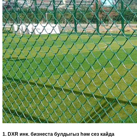
1. DXR инк. бизнеста булдыгыз һәм сез кайда