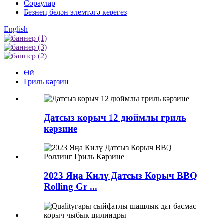
Сораулар
Безнең белән элемтәгә керегез
English
Өй
Гриль кәрзин
Датсыз корыч 12 дюймлы гриль
кәрзине
2023 Яңа Килү Датсыз Корыч BBQ
Rolling Gr ...