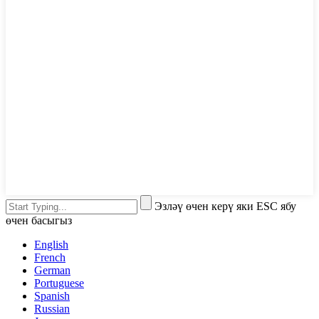
Эзләү өчен керү яки ESC ябу
өчен басыгыз
English
French
German
Portuguese
Spanish
Russian