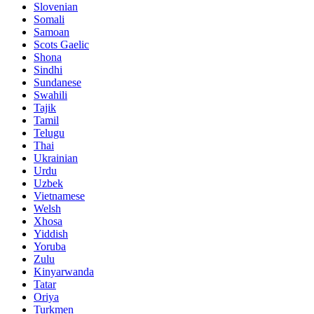
Slovenian
Somali
Samoan
Scots Gaelic
Shona
Sindhi
Sundanese
Swahili
Tajik
Tamil
Telugu
Thai
Ukrainian
Urdu
Uzbek
Vietnamese
Welsh
Xhosa
Yiddish
Yoruba
Zulu
Kinyarwanda
Tatar
Oriya
Turkmen