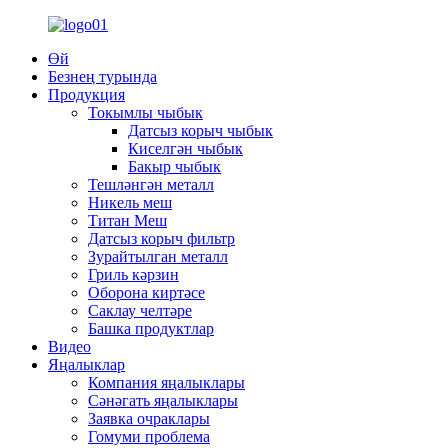
Өй
Безнең турында
Продукция
Токымлы чыбык
Датсыз корыч чыбык
Киселгән чыбык
Бакыр чыбык
Тешләнгән металл
Никель меш
Титан Меш
Датсыз корыч фильтр
Зурайтылган металл
Гриль кәрзин
Оборона киртәсе
Саклау челтәре
Башка продуктлар
Видео
Яңалыклар
Компания яңалыклары
Сәнәгать яңалыклары
Заявка очраклары
Гомуми проблема