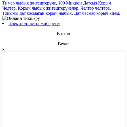
Тимер чыбык җитештерүче
,
100 Микрон Датсыз Корыч
Челтәр
,
Корыч чыбык җитештерүчеләр
,
Челтәр челтәре
,
Токымы дат басмаган корыч чыбык
,
Дат басмас корыч кием
,
Электрон почта җибәрегез
Ватсап
Вечат
x