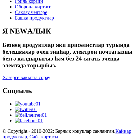
Гриль кәрзин
Оборона киртәсе
Саклау челтәре
Башка продуктлар
Я NEWАЛЫК
Безнең продуктлар яки приселистлар турында
белешмәләр өчен зинһар, электрон почтагызны
безгә калдырыгыз һәм без 24 сәгать эчендә
элемтәдә торырбыз.
Хәзерге вакытта сорау
Социаль
© Copyright - 2010-2022: Барлык хокуклар сакланган.
Кайнар
продуктлар
,
Сайт картасы