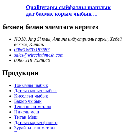
Qualityгары сыйфатлы шашлык
дат басмас корыч чыбык ...
безнең белән элемтәгә керегез
NO18, Jing Si юлы, Анпинг индустриаль паркы, Хебей
өлкәсе, Китай.
008618603187687
sales@wireclothmesh.com
0086-318-7528040
Продукция
Токымлы чыбык
Датсыз корыч чыбык
Киселгән чыбык
Бакыр чыбык
Тешләнгән металл
Никель меш
Титан Меш
Датсыз корыч фильтр
Зурайтылган металл