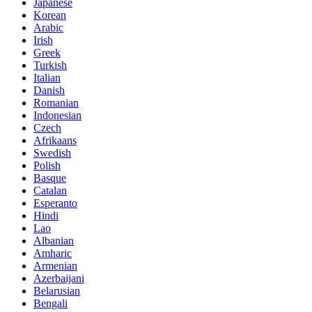
Japanese
Korean
Arabic
Irish
Greek
Turkish
Italian
Danish
Romanian
Indonesian
Czech
Afrikaans
Swedish
Polish
Basque
Catalan
Esperanto
Hindi
Lao
Albanian
Amharic
Armenian
Azerbaijani
Belarusian
Bengali