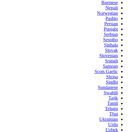
Burmese
Nepali
Norwegian
Pashto
Persian
Punjabi
Serbian
Sesotho
Sinhala
Slovak
Slovenian
Somali
Samoan
Scots Gaelic
Shona
Sindhi
Sundanese
Swahili
Tajik
Tamil
Telugu
Thai
Ukrainian
Urdu
Uzbek