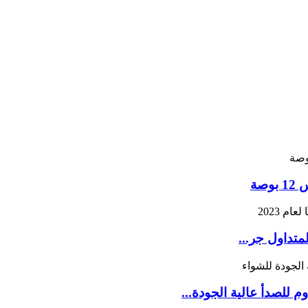
صة
 للصدأ عالية الجودة...