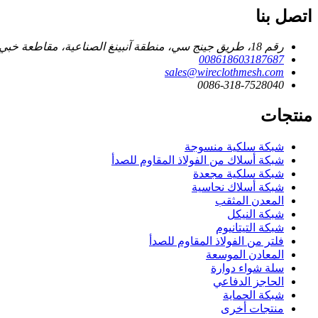
اتصل بنا
رقم 18، طريق جينج سي، منطقة آنبينغ الصناعية، مقاطعة خبي، الصين.
008618603187687
sales@wireclothmesh.com
0086-318-7528040
منتجات
شبكة سلكية منسوجة
شبكة أسلاك من الفولاذ المقاوم للصدأ
شبكة سلكية مجعدة
شبكة أسلاك نحاسية
المعدن المثقب
شبكة النيكل
شبكة التيتانيوم
فلتر من الفولاذ المقاوم للصدأ
المعادن الموسعة
سلة شواء دوارة
الحاجز الدفاعي
شبكة الحماية
منتجات أخرى