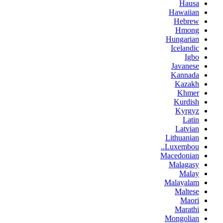
Hausa
Hawaiian
Hebrew
Hmong
Hungarian
Icelandic
Igbo
Javanese
Kannada
Kazakh
Khmer
Kurdish
Kyrgyz
Latin
Latvian
Lithuanian
Luxembou..
Macedonian
Malagasy
Malay
Malayalam
Maltese
Maori
Marathi
Mongolian