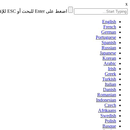
x
اضغط على Enter للبحث أو ESC للإغلاق
English
French
German
Portuguese
Spanish
Russian
Japanese
Korean
Arabic
Irish
Greek
Turkish
Italian
Danish
Romanian
Indonesian
Czech
Afrikaans
Swedish
Polish
Basque