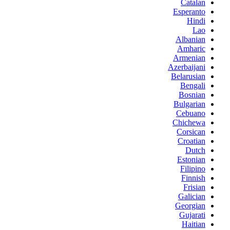
Catalan
Esperanto
Hindi
Lao
Albanian
Amharic
Armenian
Azerbaijani
Belarusian
Bengali
Bosnian
Bulgarian
Cebuano
Chichewa
Corsican
Croatian
Dutch
Estonian
Filipino
Finnish
Frisian
Galician
Georgian
Gujarati
Haitian